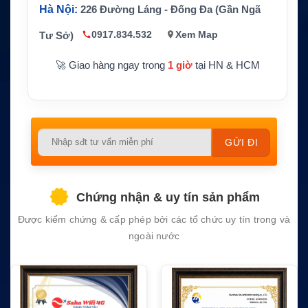
h Standard Horizon
Hà Nội:
226 Đường Láng - Đống Đa (Gần Ngã
Bảo hành
1 năm
0917.834.532
Xem Map
Tư Sở)
🚀 Giao hàng ngay trong
1 giờ
tại HN & HCM
Please
leave
this
field
Chứng nhận & uy tín sản phẩm
empty.
Được kiểm chứng & cấp phép bởi các tổ chức uy tín trong và
ngoài nước