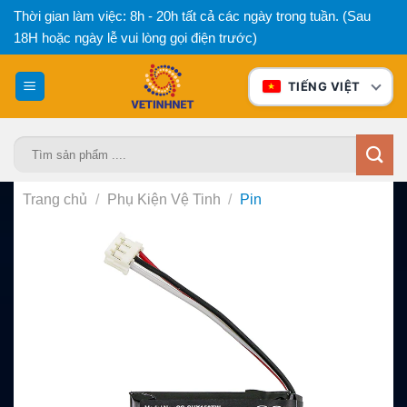
Bỏ
Thời gian làm việc: 8h - 20h tất cả các ngày trong tuần. (Sau
qua
18H hoặc ngày lễ vui lòng gọi điện trước)
nội
dung
TIẾNG VIỆT
Tìm
kiếm:
Trang chủ
/
Phụ Kiện Vệ Tinh
/
Pin