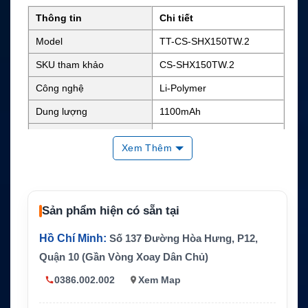
Thông tin
Chi tiết
Model
TT-CS-SHX150TW.2
SKU tham khảo
CS-SHX150TW.2
Công nghệ
Li-Polymer
Dung lượng
1100mAh
Điện áp danh định
7.4V
Xem Thêm
Năng lượng
Khoảng 8.14Wh
Kích thước
1.76 x 1.7 x 0.44 inch
Trọng lượng
0.1 lb
Sản phẩm hiện có sẵn tại
Màu sắc
Đen
Hồ Chí Minh:
Số 137 Đường Hòa Hưng, P12,
Mã pin thay thế
FNB-124LI
Quận 10 (Gần Vòng Xoay Dân Chủ)
Thiết bị tương thích
Standard Horizon HX150
0386.002.002
Xem Map
CS / Pin thay thế tương thíc
Hãng sản xuất