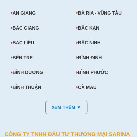
AN GIANG
BÀ RỊA - VŨNG TÀU
BẮC GIANG
BẮC KẠN
BẠC LIÊU
BẮC NINH
BẾN TRE
BÌNH ĐỊNH
BÌNH DƯƠNG
BÌNH PHƯỚC
BÌNH THUẬN
CÀ MAU
XEM THÊM ▼
CÔNG TY TNHH ĐẦU TƯ THƯƠNG MẠI SARINA