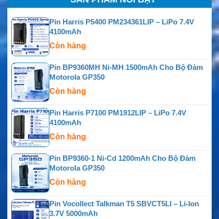
Pin Harris P5400 PM234361LIP – LiPo 7.4V
4100mAh
Còn hàng
Pin BP9360MH Ni-MH 1500mAh Cho Bộ Đàm
Motorola GP350
Còn hàng
Pin Harris P7100 PM1912LIP – LiPo 7.4V
4100mAh
Còn hàng
Pin BP9360-1 Ni-Cd 1200mAh Cho Bộ Đàm
Motorola GP350
Còn hàng
Pin Vocollect Talkman T5 SBVCT5LI – Li-Ion
3.7V 5000mAh