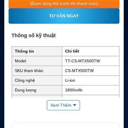
(Được dùng thử trước khi thanh toán)
TƯ VẤN NGAY
Thông số kỹ thuật
Thông tin
Chi tiết
Model
TT-CS-MTX500TW
SKU tham khảo
CS-MTX500TW
Công nghệ
Li-ion
Dung lượng
1800mAh
Điện áp danh định
7.2V
Xem Thêm
Năng lượng
Khoảng 12.96Wh
Kích thước
3.6 x 2.37 x 0.82 inch