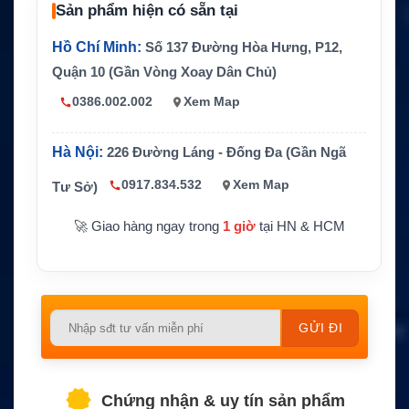
Trọng lượng
0.4 lb
Sản phẩm hiện có sẵn tại
Màu sắc
Đen
Hồ Chí Minh:
Số 137 Đường Hòa Hưng, P12,
JMNN4023, JMNN4024, PM
Quận 10 (Gần Vòng Xoay Dân Chủ)
Mã pin thay thế
NN4023, PMNN4201Li, PMN
N4022, PMNN4070
0386.002.002
Xem Map
Motorola GP328 Plus, GP329
Plus, GP338 Plus, GP344, G
Hà Nội:
226 Đường Láng - Đống Đa (Gần Ngã
P388, GP628 Plus, GP638 Pl
us, GP644, GP688, EX500, E
0917.834.532
Xem Map
Thiết bị tương thích
Tư Sở)
X560, EX600, PRO5150 Elite,
Pro7150 Elite, EX600XLS, EX
🚀 Giao hàng ngay trong
1 giờ
tại HN & HCM
560XLS, GL2000, PTX700 Pl
us và PTX760 Plus
CS / Pin thay thế tương thích
Hãng sản xuất
Motorola
Please
Bảo hành
1 năm
leave
this
field
Chứng nhận & uy tín sản phẩm
empty.