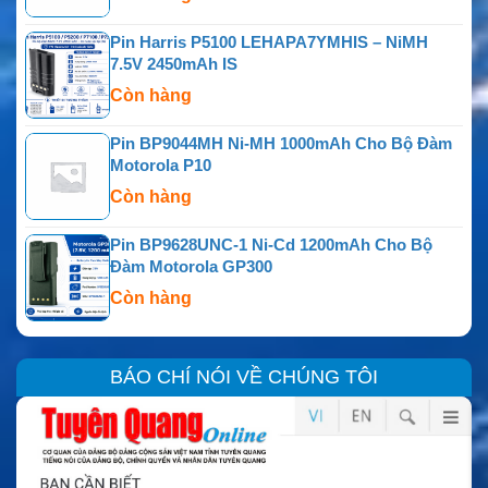
Pin Harris P5100 LEHAPA7YMHIS – NiMH
7.5V 2450mAh IS
Còn hàng
Pin BP9044MH Ni-MH 1000mAh Cho Bộ Đàm
Motorola P10
Còn hàng
Pin BP9628UNC-1 Ni-Cd 1200mAh Cho Bộ
Đàm Motorola GP300
Còn hàng
BÁO CHÍ NÓI VỀ CHÚNG TÔI