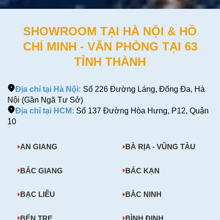
SHOWROOM TẠI HÀ NỘI & HỒ
CHÍ MINH - VĂN PHÒNG TẠI 63
TỈNH THÀNH
Địa chỉ tại Hà Nội:
Số 226 Đường Láng, Đống Đa, Hà
Nội (Gần Ngã Tư Sở)
Địa chỉ tại HCM:
Số 137 Đường Hòa Hưng, P12, Quận
10
AN GIANG
BÀ RỊA - VŨNG TÀU
BẮC GIANG
BẮC KẠN
BẠC LIÊU
BẮC NINH
BẾN TRE
BÌNH ĐỊNH