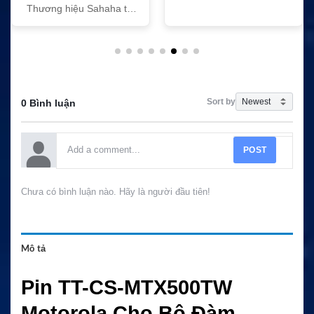
Thương hiệu Sahaha tại
Việt Nam
Sort by
0 Bình luận
POST
Chưa có bình luận nào. Hãy là người đầu tiên!
Mô tả
Pin TT-CS-MTX500TW
Motorola Cho Bộ Đàm