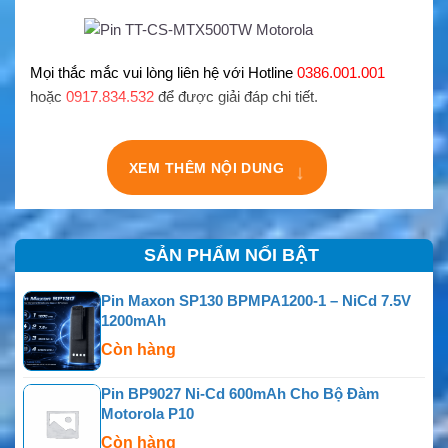
Mọi thắc mắc vui lòng liên hệ với Hotline
0386.001.001
hoặc
0917.834.532
để được giải đáp chi tiết.
↓
XEM THÊM NỘI DUNG
SẢN PHẨM NỔI BẬT
Pin Maxon SP130 BPMPA1200-1 – NiCd 7.5V
1200mAh
Còn hàng
Pin BP9027 Ni-Cd 600mAh Cho Bộ Đàm
Motorola P10
Còn hàng