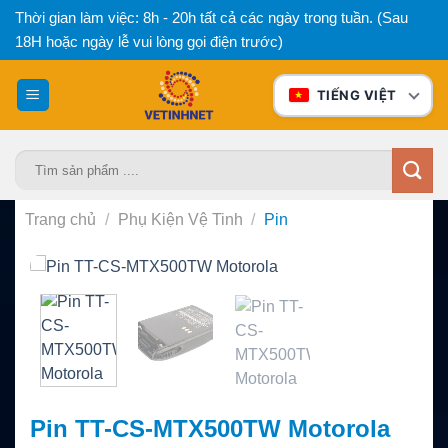
Bỏ
Thời gian làm việc: 8h - 20h tất cả các ngày trong tuần. (Sau
qua
18H hoặc ngày lễ vui lòng gọi điện trước)
nội
dung
TIẾNG VIỆT
Tìm
kiếm:
Trang chủ
/
Phụ Kiện Vệ Tinh
/
Pin
Pin TT-CS-MTX500TW Motorola