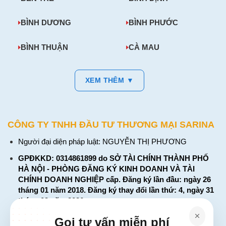
BÌNH DƯƠNG
BÌNH PHƯỚC
BÌNH THUẬN
CÀ MAU
XEM THÊM ▼
CÔNG TY TNHH ĐẦU TƯ THƯƠNG MẠI SARINA
Người đại diện pháp luật: NGUYỄN THỊ PHƯƠNG
GPĐKKD: 0314861899 do SỞ TÀI CHÍNH THÀNH PHỐ
HÀ NỘI - PHÒNG ĐĂNG KÝ KINH DOANH VÀ TÀI
CHÍNH DOANH NGHIỆP cấp. Đăng ký lần đầu: ngày 26
tháng 01 năm 2018. Đăng ký thay đổi lần thứ: 4, ngày 31
tháng 03 năm 2026
226 Đường Láng, Đống Đa, Hà Nội
Gọi tư vấn miễn phí