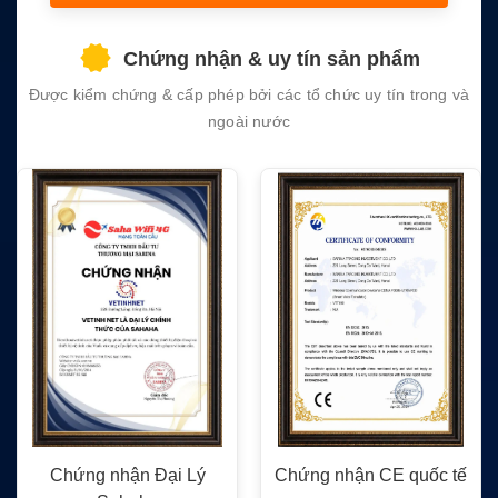
this
field
Chứng nhận & uy tín sản phẩm
empty.
Được kiểm chứng & cấp phép bởi các tổ chức uy tín trong và
ngoài nước
ý
Chứng nhận CE quốc tế
Chứng nhận FC quốc 