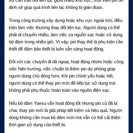
sự cần trao đổi liên tục giữa nhiều khu vực, một viên pin ổn
định sẽ giúp quá trình liên lạc không bị gián đoạn.
Trong công trường xây dựng hoặc khu vực ngoài trời, điều
kiện làm việc thường thay đổi liên tục. Người dùng có thể
phải di chuyển nhiều, làm việc xa nguồn sạc hoặc sử dụng
bộ đàm trong nhiều giờ. Vì vậy, pin thay thế là phụ kiện cần
thiết để đảm bảo thiết bị luôn sẵn sàng hoạt động.
Đối với các chuyến đi dã ngoại, hoạt động nhóm hoặc công
việc hiện trường, việc chuẩn bị thêm pin dự phòng giúp
người dùng chủ động hơn. Khi pin chính yếu hoặc hết,
người dùng có thể thay pin mới để tiếp tục sử dụng mà
không phải phụ thuộc hoàn toàn vào nguồn điện sạc.
Nếu bộ đàm Yaesu vẫn hoạt động tốt nhưng pin cũ đã bị
chai, thay pin mới là giải pháp tiết kiệm và hiệu quả. Người
dùng không cần mua bộ đàm mới mà vẫn có thể cải thiện
thời gian sử dụng của thiết bị.