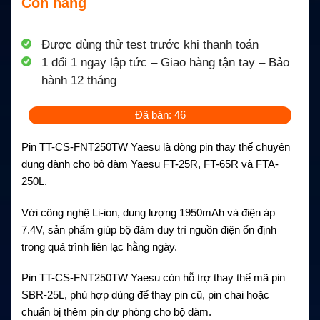
Còn hàng
Được dùng thử test trước khi thanh toán
1 đổi 1 ngay lập tức – Giao hàng tận tay – Bảo
hành 12 tháng
Đã bán: 46
Pin TT-CS-FNT250TW Yaesu là dòng pin thay thế chuyên
dụng dành cho bộ đàm Yaesu FT-25R, FT-65R và FTA-
250L.
Với công nghệ Li-ion, dung lượng 1950mAh và điện áp
7.4V, sản phẩm giúp bộ đàm duy trì nguồn điện ổn định
trong quá trình liên lạc hằng ngày.
Pin TT-CS-FNT250TW Yaesu còn hỗ trợ thay thế mã pin
SBR-25L, phù hợp dùng để thay pin cũ, pin chai hoặc
chuẩn bị thêm pin dự phòng cho bộ đàm.