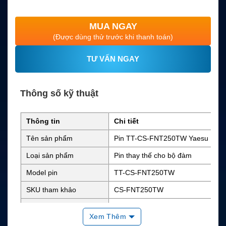
MUA NGAY
(Được dùng thử trước khi thanh toán)
TƯ VẤN NGAY
Thông số kỹ thuật
Thông tin
Chi tiết
Tên sản phẩm
Pin TT-CS-FNT250TW Yaesu
Loại sản phẩm
Pin thay thế cho bộ đàm
Model pin
TT-CS-FNT250TW
SKU tham khảo
CS-FNT250TW
Thương hiệu tương thíc
Yaesu
h
Xem Thêm