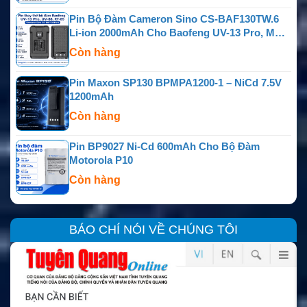
Pin Bộ Đàm Cameron Sino CS-BAF130TW.6
Li-ion 2000mAh Cho Baofeng UV-13 Pro, MU-5
MURS, UV-88, RT-85, GM-15 Pro, TP-8 Plus Và
Còn hàng
P15UV
Pin Maxon SP130 BPMPA1200-1 – NiCd 7.5V
1200mAh
Còn hàng
Pin BP9027 Ni-Cd 600mAh Cho Bộ Đàm
Motorola P10
Còn hàng
BÁO CHÍ NÓI VỀ CHÚNG TÔI