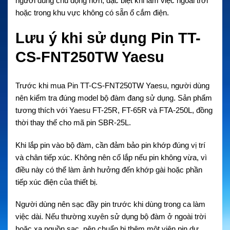
người dùng chủ động hơn, đặc biệt khi làm việc ngoài trời
hoặc trong khu vực không có sẵn ổ cắm điện.
Lưu ý khi sử dụng Pin TT-
CS-FNT250TW Yaesu
Trước khi mua Pin TT-CS-FNT250TW Yaesu, người dùng
nên kiểm tra đúng model bộ đàm đang sử dụng. Sản phẩm
tương thích với Yaesu FT-25R, FT-65R và FTA-250L, đồng
thời thay thế cho mã pin SBR-25L.
Khi lắp pin vào bộ đàm, cần đảm bảo pin khớp đúng vị trí
và chân tiếp xúc. Không nên cố lắp nếu pin không vừa, vì
điều này có thể làm ảnh hưởng đến khớp gài hoặc phần
tiếp xúc điện của thiết bị.
Người dùng nên sạc đầy pin trước khi dùng trong ca làm
việc dài. Nếu thường xuyên sử dụng bộ đàm ở ngoài trời
hoặc xa nguồn sạc, nên chuẩn bị thêm một viên pin dự