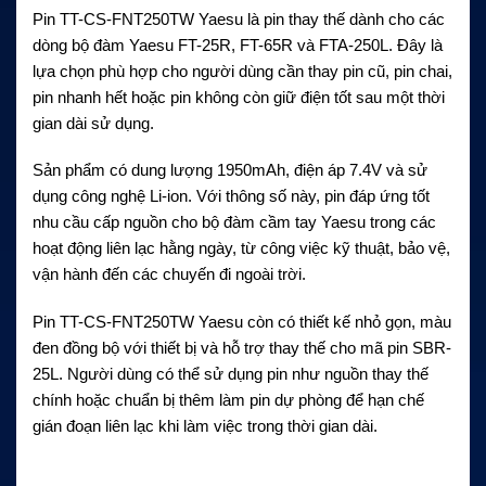
Pin TT-CS-FNT250TW Yaesu là pin thay thế dành cho các
dòng bộ đàm Yaesu FT-25R, FT-65R và FTA-250L. Đây là
lựa chọn phù hợp cho người dùng cần thay pin cũ, pin chai,
pin nhanh hết hoặc pin không còn giữ điện tốt sau một thời
gian dài sử dụng.
Sản phẩm có dung lượng 1950mAh, điện áp 7.4V và sử
dụng công nghệ Li-ion. Với thông số này, pin đáp ứng tốt
nhu cầu cấp nguồn cho bộ đàm cầm tay Yaesu trong các
hoạt động liên lạc hằng ngày, từ công việc kỹ thuật, bảo vệ,
vận hành đến các chuyến đi ngoài trời.
Pin TT-CS-FNT250TW Yaesu còn có thiết kế nhỏ gọn, màu
đen đồng bộ với thiết bị và hỗ trợ thay thế cho mã pin SBR-
25L. Người dùng có thể sử dụng pin như nguồn thay thế
chính hoặc chuẩn bị thêm làm pin dự phòng để hạn chế
gián đoạn liên lạc khi làm việc trong thời gian dài.