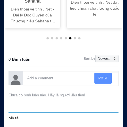
Dien thoai ve tinh . Net đạt
Dien thoai ve tinh . Net đ
tiêu chuẩn chất lượng quốc
tiêu chuẩn chất lượng qu
 -
tế
tế
a
ại
Sort by
0 Bình luận
POST
Chưa có bình luận nào. Hãy là người đầu tiên!
Mô tả