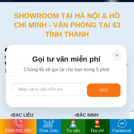
SHOWROOM TẠI HÀ NỘI & HỒ
CHÍ MINH - VĂN PHÒNG TẠI 63
TỈNH THÀNH
Địa chỉ tại Hà Nội:
Số 226 Đường Láng, Đống Đa, Hà
Nội (Gần Ngã Tư Sở)
Gọi tư vấn miễn phí
Địa chỉ tại HCM:
Số 137 Đường Hòa Hưng, P12, Quận
Chúng tôi sẽ gọi lại cho bạn trong 5 phút
10
AN GIANG
BÀ RỊA - VŨNG TÀU
Please
leave
BẮC GIANG
BẮC KẠN
this
field
BẠC LIÊU
BẮC NINH
empty.
BẾN TRE
BÌNH ĐỊNH
0386.001.001
Chat Zalo
Tư vấn
Địa chỉ
Facebook