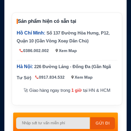
Yaesu FT-25R, FT-65R, FTA-2
Thiết bị tương thích
50L
Mã pin gốc thay thế
SBR-25L
Sản phẩm hiện có sẵn tại
Công nghệ pin
Li-ion
Hồ Chí Minh:
Số 137 Đường Hòa Hưng, P12,
Điện áp
7.4V
Quận 10 (Gần Vòng Xoay Dân Chủ)
Dung lượng
1950mAh
0386.002.002
Xem Map
Màu sắc
Đen
Hà Nội:
226 Đường Láng - Đống Đa (Gần Ngã
Kích thước
3.49 x 2.02 x 0.62 inch
0917.834.532
Xem Map
Tư Sở)
Trọng lượng
0.3 lb
Bảo hành
12 tháng
🚀 Giao hàng ngay trong
1 giờ
tại HN & HCM
Please
leave