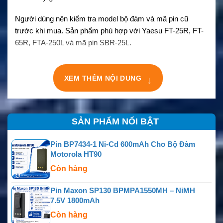
Người dùng nên kiểm tra model bộ đàm và mã pin cũ
trước khi mua. Sản phẩm phù hợp với Yaesu FT-25R, FT-
65R, FTA-250L và mã pin SBR-25L.
XEM THÊM NỘI DUNG
↓
SẢN PHẨM NỔI BẬT
Pin BP7434-1 Ni-Cd 600mAh Cho Bộ Đàm
Motorola HT90
Còn hàng
Pin Maxon SP130 BPMPA1550MH – NiMH
7.5V 1800mAh
Còn hàng