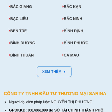
BẮC GIANG
BẮC KẠN
BẠC LIÊU
BẮC NINH
BẾN TRE
BÌNH ĐỊNH
BÌNH DƯƠNG
BÌNH PHƯỚC
BÌNH THUẬN
CÀ MAU
XEM THÊM ▼
CÔNG TY TNHH ĐẦU TƯ THƯƠNG MẠI SARINA
Người đại diện pháp luật: NGUYỄN THỊ PHƯƠNG
GPĐKKD: 0314861899 do SỞ TÀI CHÍNH THÀNH PHỐ