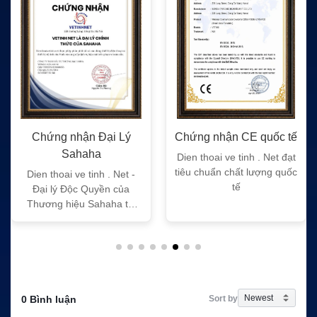
250, MTX9250, P040, P080,
P88s, PR860, PRO3150, PR
O5150, PRO7150, PRO735
0, PRO7750 và PRO9150
CS / Pin thay thế tương thích
Hãng sản xuất
Motorola
Bảo hành
1 năm
Chứng nhận Đại Lý
Chứng nhận CE quốc tế
Sahaha
Dien thoai ve tinh . Net đạt
tiêu chuẩn chất lượng quốc
Dien thoai ve tinh . Net -
tế
Đại lý Độc Quyền của
Thương hiệu Sahaha tại
Việt Nam
Sort by
0 Bình luận