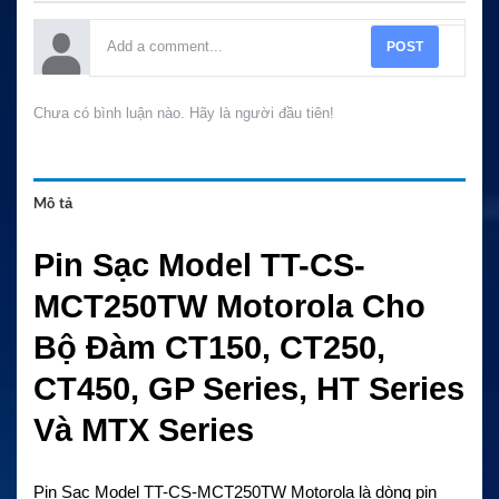
POST
Chưa có bình luận nào. Hãy là người đầu tiên!
Mô tả
Pin Sạc Model TT-CS-
MCT250TW Motorola Cho
Bộ Đàm CT150, CT250,
CT450, GP Series, HT Series
Và MTX Series
Pin Sạc Model TT-CS-MCT250TW Motorola là dòng pin