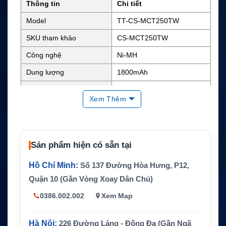
Thông tin
Chi tiết
Model
TT-CS-MCT250TW
SKU tham khảo
CS-MCT250TW
Công nghệ
Ni-MH
Dung lượng
1800mAh
Điện áp danh định
7.5V
Xem Thêm
Năng lượng
Khoảng 13.5Wh
Kích thước
4.88 x 2.2 x 0.79 inch
Trọng lượng
0.8 lb
Sản phẩm hiện có sẵn tại
Màu sắc
Đen
Hồ Chí Minh:
Số 137 Đường Hòa Hưng, P12,
HMNN4151, HMNN4151AR,
Quận 10 (Gần Vòng Xoay Dân Chủ)
HMNN4154, HMNN4158, H
MNN4159, HNN4001, HNN4
0386.002.002
Xem Map
003, HNN9008, HNN9008A,
HNN9008AR, HNN9009, HN
N9009A, HNN9009AR, HNN
Hà Nội:
226 Đường Láng - Đống Đa (Gần Ngã