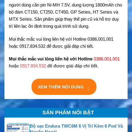
người dùng cần pin Ni-MH 7.5V, dung lượng 1800mAh cho
bộ đàm CT150, CT250, CT450, GP Series, HT Series và
MTX Series. Sản phẩm giúp thay thế pin cũ và hỗ trợ duy
trì liên lạc ổn định trong quá trình sử dụng.
Mọi thắc mắc vui lòng liên hệ với Hotline 0386.001.001
hoặc 0917.834.532 để được giải đáp chi tiết.
Mọi thắc mắc vui lòng liên hệ với Hotline
0386.001.001
hoặc
0917.834.532
để được giải đáp chi tiết.
XEM THÊM NỘI DUNG
↓
SẢN PHẨM NỔI BẬT
Bộ sạc Endura TWC6M 6 Vị Trí Kèm 6 Pod Và
Nguồn Ngoài