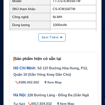
Model
TT-CS-ICM166TW
SKU tham khảo
CS-ICM166TW
Công nghệ
Ni-MH
Dung lượng
1000mAh
Điện áp danh định
12V
Xem Thêm
Năng lượng
Khoảng 12Wh
Kích thước
2.9 x 2.25 x 1.41 inch
Trọng lượng
0.7 lb
Sản phẩm hiện có sẵn tại
Màu sắc
Đen
Hồ Chí Minh:
Số 137 Đường Hòa Hưng, P12,
Mã pin thay thế
CM-166, CM-166S, BP-166
Quận 10 (Gần Vòng Xoay Dân Chủ)
ICOM IC-A3, IC-A3E, IC-A22
0386.002.002
Xem Map
Thiết bị tương thích
và IC-A22E
CS / Pin thay thế tương thích
Hãng sản xuất
Hà Nội:
226 Đường Láng - Đống Đa (Gần Ngã
ICOM
0917.834.532
Xem Map
Tư Sở)