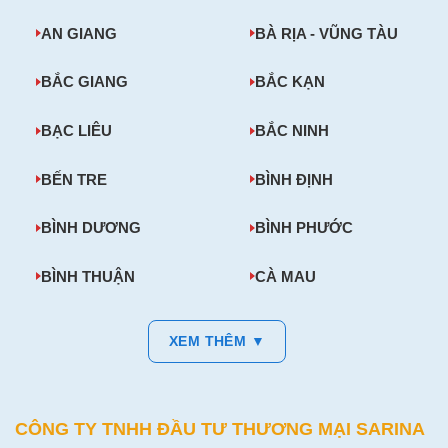
AN GIANG
BÀ RỊA - VŨNG TÀU
BẮC GIANG
BẮC KẠN
BẠC LIÊU
BẮC NINH
BẾN TRE
BÌNH ĐỊNH
BÌNH DƯƠNG
BÌNH PHƯỚC
BÌNH THUẬN
CÀ MAU
XEM THÊM ▼
CÔNG TY TNHH ĐẦU TƯ THƯƠNG MẠI SARINA