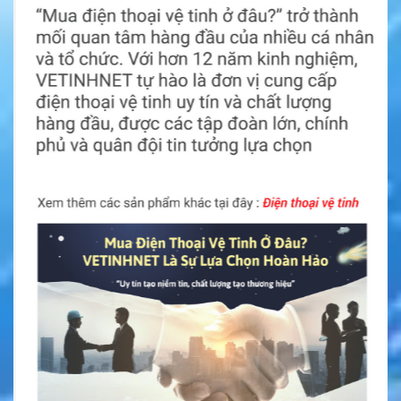
Model TT-CS-ICM166TW có thiết kế phù hợp cho bộ đàm
ICOM IC-A3, IC-A3E, IC-A22 và IC-A22E. Kích thước sản
phẩm là 2.9 x 2.25 x 1.41 inch. Trọng lượng khoảng 0.7 lb,
phù hợp với nhu cầu thay thế pin cho thiết bị liên lạc cầm
tay.
Pin có màu đen, dễ đồng bộ với thiết kế của nhiều thiết bị
bộ đàm ICOM. Sản phẩm phù hợp cho người dùng cần pin
thay thế tương thích, dễ lắp đặt và thuận tiện khi mang theo
làm pin dự phòng.
Người dùng nên bảo quản Pin Sạc Model TT-CS-
ICM166TW ICOM ở nơi khô ráo, tránh nhiệt độ quá cao và
tránh môi trường ẩm ướt trong thời gian dài. Không nên
dùng bộ sạc sai chuẩn vì có thể ảnh hưởng đến tuổi thọ
pin.
Mọi thắc mắc vui lòng liên hệ với Hotline
0386.001.001
hoặc
0917.834.532
để được giải đáp chi tiết.