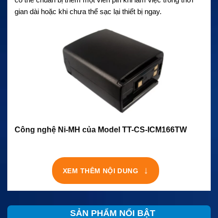
gian dài hoặc khi chưa thể sạc lại thiết bị ngay.
Công nghệ Ni-MH của Model TT-CS-ICM166TW
Pin Sạc Model TT-CS-ICM166TW ICOM sử dụng công
nghệ Ni-MH. Đây là công nghệ pin sạc có thể nạp lại nhiều
↓
XEM THÊM NỘI DUNG
lần và được dùng phổ biến trên nhiều thiết bị liên lạc cầm
tay.
Sản phẩm có dung lượng 1000mAh. Mức dung lượng này
SẢN PHẨM NỔI BẬT