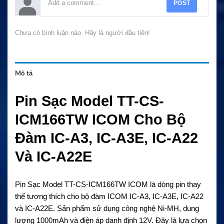
POST
Chưa có bình luận nào. Hãy là người đầu tiên!
Mô tả
Pin Sạc Model TT-CS-
ICM166TW ICOM Cho Bộ
Đàm IC-A3, IC-A3E, IC-A22
Và IC-A22E
Pin Sạc Model TT-CS-ICM166TW ICOM là dòng pin thay
thế tương thích cho bộ đàm ICOM IC-A3, IC-A3E, IC-A22
và IC-A22E. Sản phẩm sử dụng công nghệ Ni-MH, dung
lượng 1000mAh và điện áp danh định 12V. Đây là lựa chọn