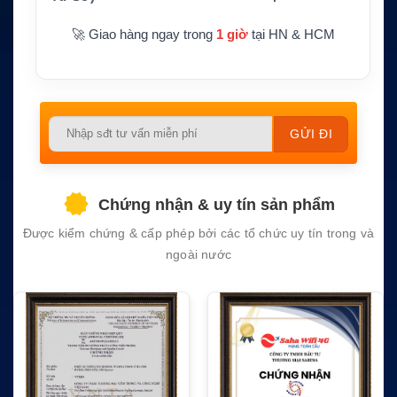
Bảo hành
1 năm
🚀 Giao hàng ngay trong
1 giờ
tại HN & HCM
Please
leave
this
field
Chứng nhận & uy tín sản phẩm
empty.
Được kiểm chứng & cấp phép bởi các tổ chức uy tín trong và
ngoài nước