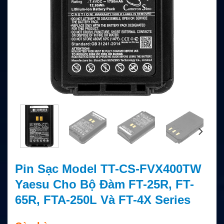
Pin Sạc Model TT-CS-FVX400TW
Yaesu Cho Bộ Đàm FT-25R, FT-
65R, FTA-250L Và FT-4X Series