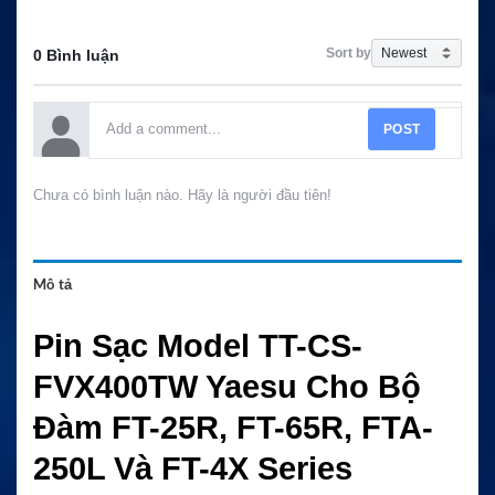
Sort by
0 Bình luận
POST
Chưa có bình luận nào. Hãy là người đầu tiên!
Mô tả
Pin Sạc Model TT-CS-
FVX400TW Yaesu Cho Bộ
Đàm FT-25R, FT-65R, FTA-
250L Và FT-4X Series