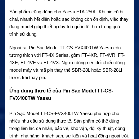
Sản phẩm cũng dùng cho Yaesu FTA-250L. Khi pin cũ bị
chai, nhanh hết điện hoặc sạc không còn ổn định, việc thay
đúng model giúp thiết bị duy trì nguồn tốt hơn trong quá
trình sử dụng.
Ngoài ra, Pin Sạc Model TT-CS-FVX400TW Yaesu còn
tương thích với FT-4X Series, gồm FT-4XR, FT-4VR, FT-
4XE, FT-4VE và FT-4VX. Người dùng nên đối chiếu đúng
model máy và mã pin thay thế SBR-28L hoặc SBR-28Li
trước khi thay pin.
Ứng dụng thực tế của Pin Sạc Model TT-CS-
FVX400TW Yaesu
Pin Sạc Model TT-CS-FVX400TW Yaesu phù hợp cho
nhiều nhu cầu sử dụng thực tế. Sản phẩm có thể dùng
trong liên lạc cá nhân, bảo vệ, kho vận, đội kỹ thuật, công
trình, nhà hàng, khách sạn, sự kiện và hoạt động ngoài trời.