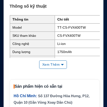
Thông số kỹ thuật
Thông tin
Chi tiết
Model
TT-CS-FVX400TW
SKU tham khảo
CS-FVX400TW
Công nghệ
Li-ion
Dung lượng
1750mAh
Điện áp danh định
7.4V
Xem Thêm
Năng lượng
Khoảng 12.95Wh
Kích thước
3.11 x 2.03 x 0.57 inch
Trọng lượng
0.3 lb
Sản phẩm hiện có sẵn tại
Màu sắc
Đen
Hồ Chí Minh:
Số 137 Đường Hòa Hưng, P12,
Mã pin thay thế
SBR-28L, SBR-28Li
Quận 10 (Gần Vòng Xoay Dân Chủ)