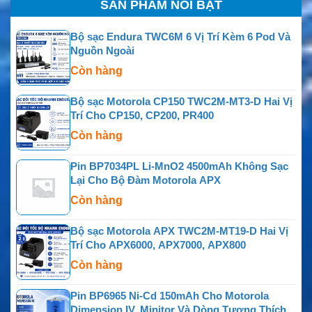
SẢN PHẨM NỔI BẬT
Bộ sạc Endura TWC6M 6 Vị Trí Kèm 6 Pod Và
Nguồn Ngoài
Còn hàng
Bộ sạc Motorola CP150 TWC2M-MT3-D Hai Vị
Trí Cho CP150, CP200, PR400
Còn hàng
Pin BP7034PL Li-MnO2 4500mAh Không Sạc
Lại Cho Bộ Đàm Motorola APX
Còn hàng
Bộ sạc Motorola APX TWC2M-MT19-D Hai Vị
Trí Cho APX6000, APX7000, APX800
Còn hàng
Pin BP6965 Ni-Cd 150mAh Cho Motorola
Dimension IV, Minitor Và Dòng Tương Thích