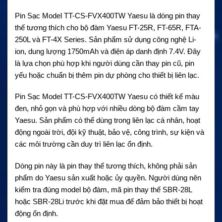
Pin Sạc Model TT-CS-FVX400TW Yaesu là dòng pin thay
thế tương thích cho bộ đàm Yaesu FT-25R, FT-65R, FTA-
250L và FT-4X Series. Sản phẩm sử dụng công nghệ Li-
ion, dung lượng 1750mAh và điện áp danh định 7.4V. Đây
là lựa chọn phù hợp khi người dùng cần thay pin cũ, pin
yếu hoặc chuẩn bị thêm pin dự phòng cho thiết bị liên lạc.
Pin Sạc Model TT-CS-FVX400TW Yaesu có thiết kế màu
đen, nhỏ gọn và phù hợp với nhiều dòng bộ đàm cầm tay
Yaesu. Sản phẩm có thể dùng trong liên lạc cá nhân, hoạt
động ngoài trời, đội kỹ thuật, bảo vệ, công trình, sự kiện và
các môi trường cần duy trì liên lạc ổn định.
Dòng pin này là pin thay thế tương thích, không phải sản
phẩm do Yaesu sản xuất hoặc ủy quyền. Người dùng nên
kiểm tra đúng model bộ đàm, mã pin thay thế SBR-28L
hoặc SBR-28Li trước khi đặt mua để đảm bảo thiết bị hoạt
động ổn định.