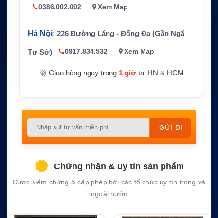
Yaesu FT-25R, FT-65R, FTA
0386.002.002
Xem Map
Thiết bị tương thích
-250L, FT-4XR, FT-4VR, FT-
4XE, FT-4VE và FT-4VX
Hà Nội:
226 Đường Láng - Đống Đa (Gần Ngã
CS / Pin thay thế tương thíc
Hãng sản xuất
h Yaesu
0917.834.532
Xem Map
Tư Sở)
Bảo hành
1 năm
🚀 Giao hàng ngay trong
1 giờ
tại HN & HCM
Please
leave
this
field
Chứng nhận & uy tín sản phẩm
empty.
Được kiểm chứng & cấp phép bởi các tổ chức uy tín trong và
ngoài nước