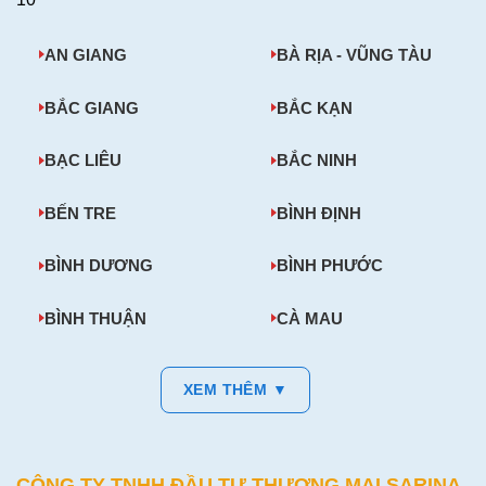
AN GIANG
BÀ RỊA - VŨNG TÀU
BẮC GIANG
BẮC KẠN
BẠC LIÊU
BẮC NINH
BẾN TRE
BÌNH ĐỊNH
BÌNH DƯƠNG
BÌNH PHƯỚC
BÌNH THUẬN
CÀ MAU
XEM THÊM ▼
CÔNG TY TNHH ĐẦU TƯ THƯƠNG MẠI SARINA