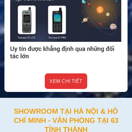
XEM CHI TIẾT
SHOWROOM TẠI HÀ NỘI & HỒ
CHÍ MINH - VĂN PHÒNG TẠI 63
TỈNH THÀNH