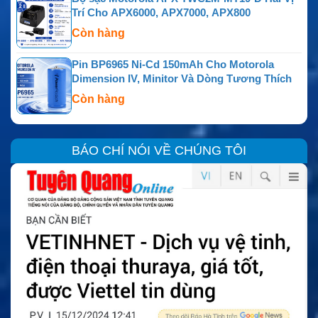
Trí Cho APX6000, APX7000, APX800
Còn hàng
Pin BP6965 Ni-Cd 150mAh Cho Motorola
Dimension IV, Minitor Và Dòng Tương Thích
Còn hàng
BÁO CHÍ NÓI VỀ CHÚNG TÔI