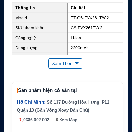
Thông tin
Chi tiết
Model
TT-CS-FVX261TW.2
SKU tham khảo
CS-FVX261TW.2
Công nghệ
Li-ion
Dung lượng
2200mAh
Điện áp danh định
7.4V
Xem Thêm
Năng lượng
Khoảng 16.28Wh
Kích thước
4.4 x 2.28 x 1.39 inch
Trọng lượng
0.7 lb
Sản phẩm hiện có sẵn tại
Màu sắc
Đen
Hồ Chí Minh:
Số 137 Đường Hòa Hưng, P12,
FNB-112Li, FNB-113Li, AAJ
Quận 10 (Gần Vòng Xoay Dân Chủ)
Mã pin thay thế
67X001, AAJ68X001
0386.002.002
Xem Map
Vertex Standard VX-260, V
X-261, EVX-530, EVX-531,