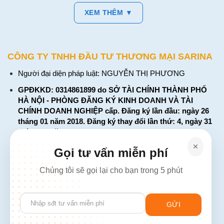
XEM THÊM ▼
CÔNG TY TNHH ĐẦU TƯ THƯƠNG MẠI SARINA
Người đại diện pháp luật: NGUYỄN THỊ PHƯƠNG
GPĐKKD: 0314861899 do SỞ TÀI CHÍNH THÀNH PHỐ
HÀ NỘI - PHÒNG ĐĂNG KÝ KINH DOANH VÀ TÀI
CHÍNH DOANH NGHIỆP cấp. Đăng ký lần đầu: ngày 26
tháng 01 năm 2018. Đăng ký thay đổi lần thứ: 4, ngày 31
tháng 03 năm 2026
226 Đường Láng, Đống Đa, Hà Nội
Gọi tư vấn miễn phí
137 Đường Hòa Hưng, Phường 12, Quận 10, TP. Hồ Chí
Chúng tôi sẽ gọi lại cho bạn trong 5 phút
Minh
Hotline: 1900 2106 - 0386 001 001
Please
Email:
Giaiphap3g@gmail.com
leave
this