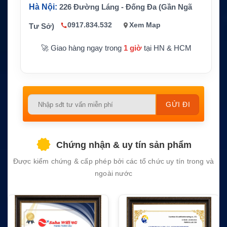
Thiết bị tương thích
EVX-534, EVX-539, VX-45
Hà Nội:
226 Đường Láng - Đống Đa (Gần Ngã
6, VX-451, VX-454, VX-45
9, EVX-231 và EVX-261
0917.834.532
Xem Map
Tư Sở)
CS / Pin thay thế tương thíc
Hãng sản xuất
🚀 Giao hàng ngay trong
h Vertex Standard
1 giờ
tại HN & HCM
Bảo hành
1 năm
Please
leave
this
field
Chứng nhận & uy tín sản phẩm
empty.
Được kiểm chứng & cấp phép bởi các tổ chức uy tín trong và
ngoài nước