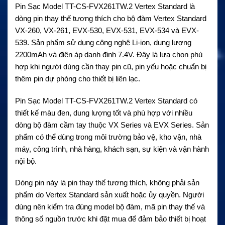
Pin Sạc Model TT-CS-FVX261TW.2 Vertex Standard là
dòng pin thay thế tương thích cho bộ đàm Vertex Standard
VX-260, VX-261, EVX-530, EVX-531, EVX-534 và EVX-
539. Sản phẩm sử dụng công nghệ Li-ion, dung lượng
2200mAh và điện áp danh định 7.4V. Đây là lựa chọn phù
hợp khi người dùng cần thay pin cũ, pin yếu hoặc chuẩn bị
thêm pin dự phòng cho thiết bị liên lạc.
Pin Sạc Model TT-CS-FVX261TW.2 Vertex Standard có
thiết kế màu đen, dung lượng tốt và phù hợp với nhiều
dòng bộ đàm cầm tay thuộc VX Series và EVX Series. Sản
phẩm có thể dùng trong môi trường bảo vệ, kho vận, nhà
máy, công trình, nhà hàng, khách sạn, sự kiện và vận hành
nội bộ.
Dòng pin này là pin thay thế tương thích, không phải sản
phẩm do Vertex Standard sản xuất hoặc ủy quyền. Người
dùng nên kiểm tra đúng model bộ đàm, mã pin thay thế và
thông số nguồn trước khi đặt mua để đảm bảo thiết bị hoạt