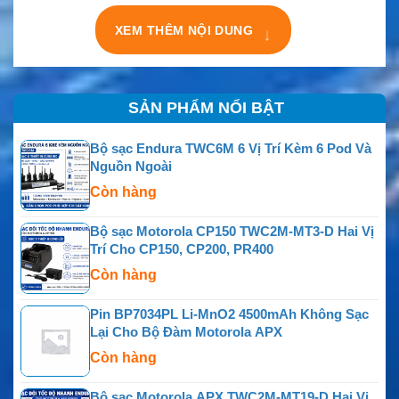
XEM THÊM NỘI DUNG
↓
SẢN PHẨM NỔI BẬT
Bộ sạc Endura TWC6M 6 Vị Trí Kèm 6 Pod Và
Nguồn Ngoài
Còn hàng
Bộ sạc Motorola CP150 TWC2M-MT3-D Hai Vị
Trí Cho CP150, CP200, PR400
Còn hàng
Pin BP7034PL Li-MnO2 4500mAh Không Sạc
Lại Cho Bộ Đàm Motorola APX
Còn hàng
Bộ sạc Motorola APX TWC2M-MT19-D Hai Vị