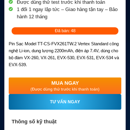
Được dùng thử test trước khi thanh toán
1 đổi 1 ngay lập tức – Giao hàng tận tay – Bảo
hành 12 tháng
Đã bán: 48
Pin Sạc Model TT-CS-FVX261TW.2 Vertex Standard công
nghệ Li-ion, dung lượng 2200mAh, điện áp 7.4V, dùng cho
bộ đàm VX-260, VX-261, EVX-530, EVX-531, EVX-534 và
EVX-539.
MUA NGAY
(Được dùng thử trước khi thanh toán)
TƯ VẤN NGAY
Thông số kỹ thuật