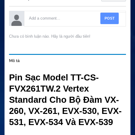
POST
Chưa có bình luận nào. Hãy là người đầu tiên!
Mô tả
Pin Sạc Model TT-CS-
FVX261TW.2 Vertex
Standard Cho Bộ Đàm VX-
260, VX-261, EVX-530, EVX-
531, EVX-534 Và EVX-539