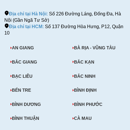
Địa chỉ tại Hà Nội:
Số 226 Đường Láng, Đống Đa, Hà
Nội (Gần Ngã Tư Sở)
Địa chỉ tại HCM:
Số 137 Đường Hòa Hưng, P12, Quận
10
AN GIANG
BÀ RỊA - VŨNG TÀU
BẮC GIANG
BẮC KẠN
BẠC LIÊU
BẮC NINH
BẾN TRE
BÌNH ĐỊNH
BÌNH DƯƠNG
BÌNH PHƯỚC
BÌNH THUẬN
CÀ MAU