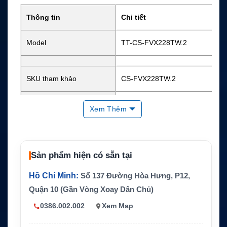
Thông tin
Chi tiết
Model
TT-CS-FVX228TW.2
SKU tham khảo
CS-FVX228TW.2
Công nghệ
Ni-MH
Xem Thêm
Dung lượng
1200mAh
Điện áp danh định
Sản phẩm hiện có sẵn tại
7.2V
Hồ Chí Minh:
Số 137 Đường Hòa Hưng, P12,
Năng lượng
Khoảng 8.64Wh
Quận 10 (Gần Vòng Xoay Dân Chủ)
Kích thước
3.51 x 2.38 x 0.89 inch
0386.002.002
Xem Map