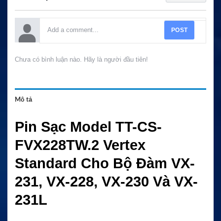
POST
Chưa có bình luận nào. Hãy là người đầu tiên!
Mô tả
Pin Sạc Model TT-CS-
FVX228TW.2 Vertex
Standard Cho Bộ Đàm VX-
231, VX-228, VX-230 Và VX-
231L