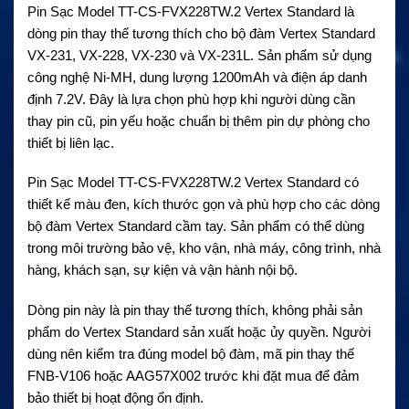
Pin Sạc Model TT-CS-FVX228TW.2 Vertex Standard là
dòng pin thay thế tương thích cho bộ đàm Vertex Standard
VX-231, VX-228, VX-230 và VX-231L. Sản phẩm sử dụng
công nghệ Ni-MH, dung lượng 1200mAh và điện áp danh
định 7.2V. Đây là lựa chọn phù hợp khi người dùng cần
thay pin cũ, pin yếu hoặc chuẩn bị thêm pin dự phòng cho
thiết bị liên lạc.
Pin Sạc Model TT-CS-FVX228TW.2 Vertex Standard có
thiết kế màu đen, kích thước gọn và phù hợp cho các dòng
bộ đàm Vertex Standard cầm tay. Sản phẩm có thể dùng
trong môi trường bảo vệ, kho vận, nhà máy, công trình, nhà
hàng, khách sạn, sự kiện và vận hành nội bộ.
Dòng pin này là pin thay thế tương thích, không phải sản
phẩm do Vertex Standard sản xuất hoặc ủy quyền. Người
dùng nên kiểm tra đúng model bộ đàm, mã pin thay thế
FNB-V106 hoặc AAG57X002 trước khi đặt mua để đảm
bảo thiết bị hoạt động ổn định.