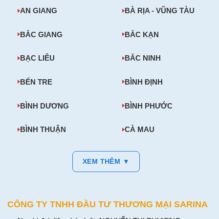
AN GIANG
BÀ RỊA - VŨNG TÀU
BẮC GIANG
BẮC KẠN
BẠC LIÊU
BẮC NINH
BẾN TRE
BÌNH ĐỊNH
BÌNH DƯƠNG
BÌNH PHƯỚC
BÌNH THUẬN
CÀ MAU
XEM THÊM ▼
CÔNG TY TNHH ĐẦU TƯ THƯƠNG MẠI SARINA