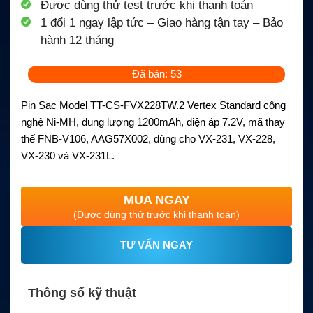
Được dùng thử test trước khi thanh toán
1 đổi 1 ngay lập tức – Giao hàng tận tay – Bảo
hành 12 tháng
Đã bán: 53
Pin Sạc Model TT-CS-FVX228TW.2 Vertex Standard công
nghệ Ni-MH, dung lượng 1200mAh, điện áp 7.2V, mã thay
thế FNB-V106, AAG57X002, dùng cho VX-231, VX-228,
VX-230 và VX-231L.
MUA NGAY
(Được dùng thử trước khi thanh toán)
TƯ VẤN NGAY
Thông số kỹ thuật