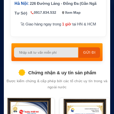
Trọng lượng
0.5 lb
Hà Nội:
226 Đường Láng - Đống Đa (Gần Ngã
0917.834.532
Xem Map
Tư Sở)
Màu sắc
Đen
🚀 Giao hàng ngay trong
1 giờ
tại HN & HCM
Mã pin thay thế
FNB-V106, AAG57X002
Vertex Standard VX-231, VX
Thiết bị tương thích
-228, VX-230 và VX-231L
Please
CS / Pin thay thế tương thích
Hãng sản xuất
Vertex Standard
leave
this
Bảo hành
1 năm
field
Chứng nhận & uy tín sản phẩm
empty.
Được kiểm chứng & cấp phép bởi các tổ chức uy tín trong và
ngoài nước