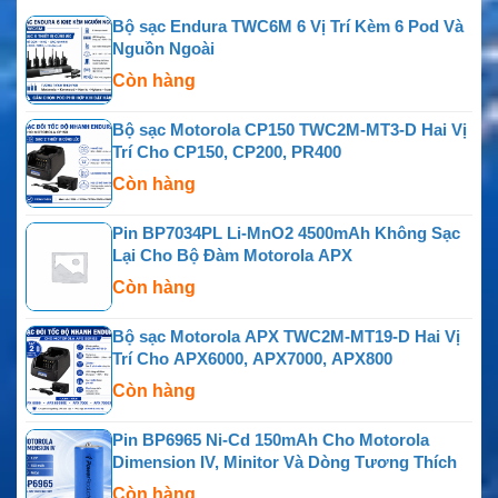
Bộ sạc Endura TWC6M 6 Vị Trí Kèm 6 Pod Và
Nguồn Ngoài
Còn hàng
Bộ sạc Motorola CP150 TWC2M-MT3-D Hai Vị
Trí Cho CP150, CP200, PR400
Còn hàng
Pin BP7034PL Li-MnO2 4500mAh Không Sạc
Lại Cho Bộ Đàm Motorola APX
Còn hàng
Bộ sạc Motorola APX TWC2M-MT19-D Hai Vị
Trí Cho APX6000, APX7000, APX800
Còn hàng
Pin BP6965 Ni-Cd 150mAh Cho Motorola
Dimension IV, Minitor Và Dòng Tương Thích
Còn hàng