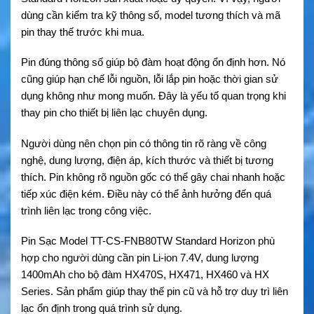
dùng cần kiểm tra kỹ thông số, model tương thích và mã
pin thay thế trước khi mua.
Pin đúng thông số giúp bộ đàm hoạt động ổn định hơn. Nó
cũng giúp hạn chế lỗi nguồn, lỗi lắp pin hoặc thời gian sử
dụng không như mong muốn. Đây là yếu tố quan trọng khi
thay pin cho thiết bị liên lạc chuyên dụng.
Người dùng nên chọn pin có thông tin rõ ràng về công
nghệ, dung lượng, điện áp, kích thước và thiết bị tương
thích. Pin không rõ nguồn gốc có thể gây chai nhanh hoặc
tiếp xúc điện kém. Điều này có thể ảnh hưởng đến quá
trình liên lạc trong công việc.
Pin Sạc Model TT-CS-FNB80TW Standard Horizon phù
hợp cho người dùng cần pin Li-ion 7.4V, dung lượng
1400mAh cho bộ đàm HX470S, HX471, HX460 và HX
Series. Sản phẩm giúp thay thế pin cũ và hỗ trợ duy trì liên
lạc ổn định trong quá trình sử dụng.