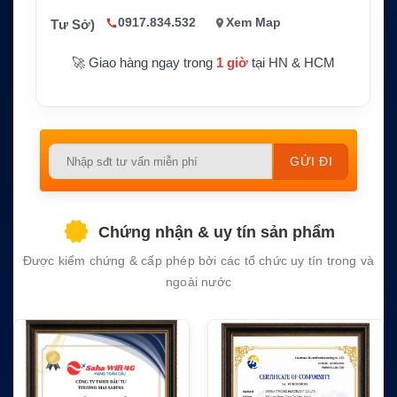
Bảo hành
1 năm
0917.834.532
Xem Map
Tư Sở)
🚀 Giao hàng ngay trong
1 giờ
tại HN & HCM
Please
leave
this
field
Chứng nhận & uy tín sản phẩm
empty.
Được kiểm chứng & cấp phép bởi các tổ chức uy tín trong và
ngoài nước