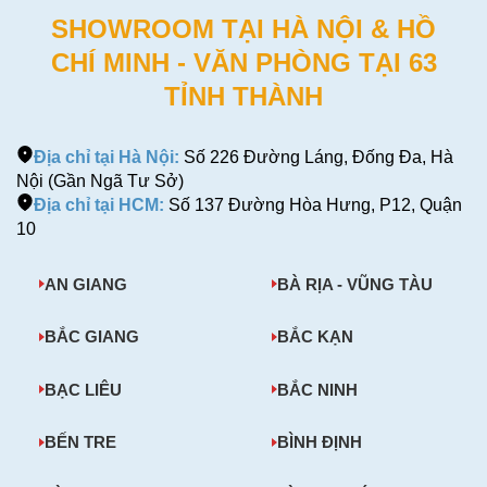
SHOWROOM TẠI HÀ NỘI & HỒ
CHÍ MINH - VĂN PHÒNG TẠI 63
TỈNH THÀNH
Địa chỉ tại Hà Nội:
Số 226 Đường Láng, Đống Đa, Hà
Nội (Gần Ngã Tư Sở)
Địa chỉ tại HCM:
Số 137 Đường Hòa Hưng, P12, Quận
10
AN GIANG
BÀ RỊA - VŨNG TÀU
BẮC GIANG
BẮC KẠN
BẠC LIÊU
BẮC NINH
BẾN TRE
BÌNH ĐỊNH