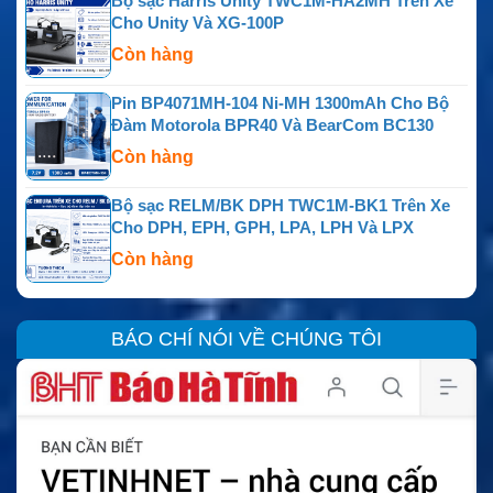
Bộ sạc Harris Unity TWC1M-HA2MH Trên Xe
Cho Unity Và XG-100P
Còn hàng
Pin BP4071MH-104 Ni-MH 1300mAh Cho Bộ
Đàm Motorola BPR40 Và BearCom BC130
Còn hàng
Bộ sạc RELM/BK DPH TWC1M-BK1 Trên Xe
Cho DPH, EPH, GPH, LPA, LPH Và LPX
Còn hàng
BÁO CHÍ NÓI VỀ CHÚNG TÔI