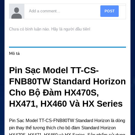
POST
Chưa có bình luận nào. Hãy là người đầu tiên!
Mô tả
Pin Sạc Model TT-CS-
FNB80TW Standard Horizon
Cho Bộ Đàm HX470S,
HX471, HX460 Và HX Series
Pin Sạc Model TT-CS-FNB80TW Standard Horizon là dòng
pin thay thế tương thích cho bộ đàm Standard Horizon
HX470S, HX471, HX460 và HX Series. Sản phẩm sử dụng