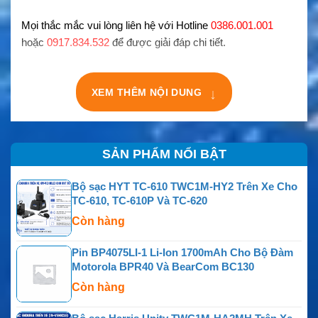
Mọi thắc mắc vui lòng liên hệ với Hotline
0386.001.001
hoặc
0917.834.532
để được giải đáp chi tiết.
↓
XEM THÊM NỘI DUNG
SẢN PHẨM NỔI BẬT
Bộ sạc HYT TC-610 TWC1M-HY2 Trên Xe Cho
TC-610, TC-610P Và TC-620
Còn hàng
Pin BP4075LI-1 Li-Ion 1700mAh Cho Bộ Đàm
Motorola BPR40 Và BearCom BC130
Còn hàng