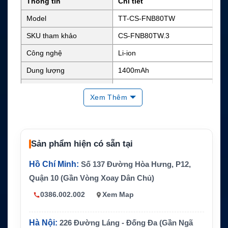
Thông tin
Chi tiết
Model
TT-CS-FNB80TW
SKU tham khảo
CS-FNB80TW.3
Công nghệ
Li-ion
Dung lượng
1400mAh
Điện áp danh định
7.4V
Xem Thêm
Năng lượng
Khoảng 10.36Wh
Kích thước
1.91 x 2.27 x 0.79 inch
Trọng lượng
0.2 lb
Sản phẩm hiện có sẵn tại
Màu sắc
Đen
Hồ Chí Minh:
Số 137 Đường Hòa Hưng, P12,
Standard Horizon HX470S, H
Quận 10 (Gần Vòng Xoay Dân Chủ)
Thiết bị tương thích
X471, HX471S, HX471SB, H
X471SS, HX460 và HX460S
0386.002.002
Xem Map
CS / Pin thay thế tương thích
Hãng sản xuất
Standard Horizon
Hà Nội:
226 Đường Láng - Đống Đa (Gần Ngã