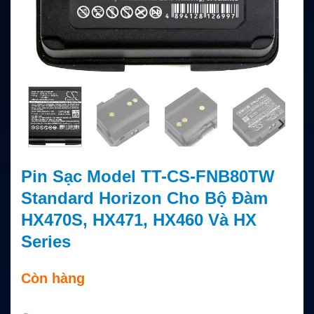
Pin Sạc Model TT-CS-FNB80TW
Standard Horizon Cho Bộ Đàm
HX470S, HX471, HX460 Và HX
Series
Còn hàng