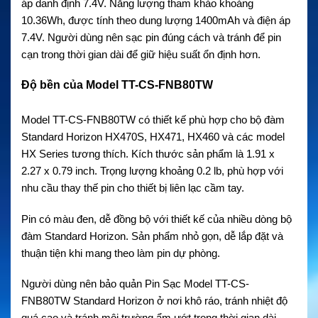
áp danh định 7.4V. Năng lượng tham khảo khoảng
10.36Wh, được tính theo dung lượng 1400mAh và điện áp
7.4V. Người dùng nên sạc pin đúng cách và tránh để pin
cạn trong thời gian dài để giữ hiệu suất ổn định hơn.
Độ bền của Model TT-CS-FNB80TW
Model TT-CS-FNB80TW có thiết kế phù hợp cho bộ đàm
Standard Horizon HX470S, HX471, HX460 và các model
HX Series tương thích. Kích thước sản phẩm là 1.91 x
2.27 x 0.79 inch. Trọng lượng khoảng 0.2 lb, phù hợp với
nhu cầu thay thế pin cho thiết bị liên lạc cầm tay.
Pin có màu đen, dễ đồng bộ với thiết kế của nhiều dòng bộ
đàm Standard Horizon. Sản phẩm nhỏ gọn, dễ lắp đặt và
thuận tiện khi mang theo làm pin dự phòng.
Người dùng nên bảo quản Pin Sạc Model TT-CS-
FNB80TW Standard Horizon ở nơi khô ráo, tránh nhiệt độ
quá cao và tránh môi trường ẩm ướt trong thời gian dài.