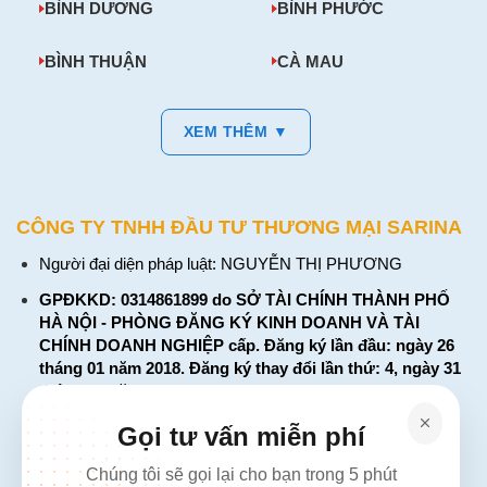
BÌNH DƯƠNG
BÌNH PHƯỚC
BÌNH THUẬN
CÀ MAU
XEM THÊM ▼
CÔNG TY TNHH ĐẦU TƯ THƯƠNG MẠI SARINA
Người đại diện pháp luật: NGUYỄN THỊ PHƯƠNG
GPĐKKD: 0314861899 do SỞ TÀI CHÍNH THÀNH PHỐ
HÀ NỘI - PHÒNG ĐĂNG KÝ KINH DOANH VÀ TÀI
CHÍNH DOANH NGHIỆP cấp. Đăng ký lần đầu: ngày 26
tháng 01 năm 2018. Đăng ký thay đổi lần thứ: 4, ngày 31
tháng 03 năm 2026
226 Đường Láng, Đống Đa, Hà Nội
Gọi tư vấn miễn phí
137 Đường Hòa Hưng, Phường 12, Quận 10, TP. Hồ Chí
Chúng tôi sẽ gọi lại cho bạn trong 5 phút
Minh