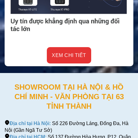
XEM CHI TIẾT
SHOWROOM TẠI HÀ NỘI & HỒ
CHÍ MINH - VĂN PHÒNG TẠI 63
TỈNH THÀNH
Địa chỉ tại Hà Nội:
Số 226 Đường Láng, Đống Đa, Hà
Nội (Gần Ngã Tư Sở)
Địa chỉ tại HCM:
Số 137 Đường Hòa Hưng, P12, Quận