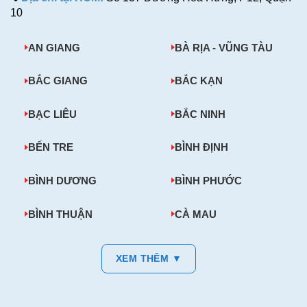
10
AN GIANG
BÀ RỊA - VŨNG TÀU
BẮC GIANG
BẮC KẠN
BẠC LIÊU
BẮC NINH
BẾN TRE
BÌNH ĐỊNH
BÌNH DƯƠNG
BÌNH PHƯỚC
BÌNH THUẬN
CÀ MAU
XEM THÊM ▼