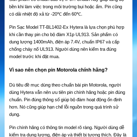
bền khi làm việc trong môi trường bụi hoặc ẩm. Pin cũng
có dải nhiệt độ xả từ -20℃ đến 60℃.
Pin Sạc Model TT-BL1402-Ex Hytera là lựa chọn phù hợp
khi cần thay pin cho bộ đàm X1p UL913. Sản phẩm có
dung lượng 1400mAh, điện áp 7.4V, chuẩn IP67 và cấp
chống cháy nổ UL913. Người dùng nên kiểm tra đúng
model trước khi đặt mua.
Vì sao nên chọn pin Motorola chính hãng?
Dù tiêu đề mục dùng theo chuẩn bài pin Motorola, người
dùng Hytera vẫn nên ưu tiên pin chính hãng hoặc pin đúng
chuẩn. Pin đúng thông số giúp bộ đàm hoạt động ổn định
hơn. Nó cũng giúp hạn chế lỗi nguồn trong quá trình sử
dụng.
Pin chính hãng có thông tin model rõ ràng. Người dùng dễ
kiểm tra dung lượng, điện áp và thiết bị tương thích. Đây là