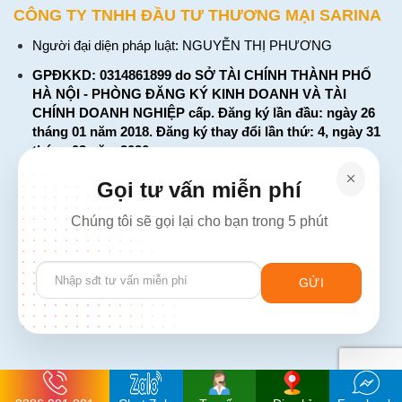
CÔNG TY TNHH ĐẦU TƯ THƯƠNG MẠI SARINA
Người đại diện pháp luật: NGUYỄN THỊ PHƯƠNG
GPĐKKD: 0314861899 do SỞ TÀI CHÍNH THÀNH PHỐ
HÀ NỘI - PHÒNG ĐĂNG KÝ KINH DOANH VÀ TÀI
CHÍNH DOANH NGHIỆP cấp. Đăng ký lần đầu: ngày 26
tháng 01 năm 2018. Đăng ký thay đổi lần thứ: 4, ngày 31
tháng 03 năm 2026
226 Đường Láng, Đống Đa, Hà Nội
Gọi tư vấn miễn phí
137 Đường Hòa Hưng, Phường 12, Quận 10, TP. Hồ Chí
Chúng tôi sẽ gọi lại cho bạn trong 5 phút
Minh
Hotline: 1900 2106 - 0386 001 001
Please
Email:
Giaiphap3g@gmail.com
leave
this
field
empty.