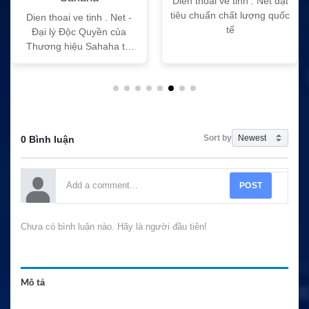
Dien thoai ve tinh . Net đạt
tiêu chuẩn chất lượng quốc
Dien thoai ve tinh . Net -
tế
Đại lý Độc Quyền của
Thương hiệu Sahaha tại
Việt Nam
Sort by
0 Bình luận
POST
Chưa có bình luận nào. Hãy là người đầu tiên!
Mô tả