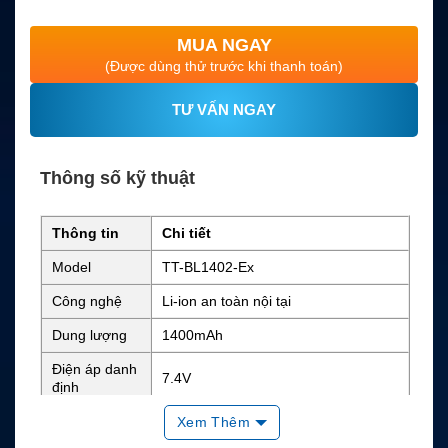
MUA NGAY
(Được dùng thử trước khi thanh toán)
TƯ VẤN NGAY
Thông số kỹ thuật
Thông tin
Chi tiết
Model
TT-BL1402-Ex
Công nghệ
Li-ion an toàn nội tại
Dung lượng
1400mAh
Điện áp danh
7.4V
định
Năng lượng
Chưa công bố rõ
Xem Thêm