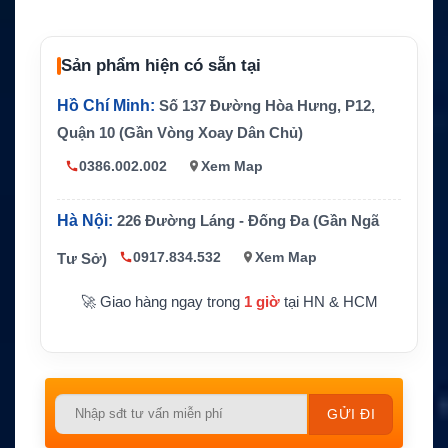
IP67, chống cháy nổ UL913, thiết kế E
Chuẩn bảo vệ
x ib ⅡB
Kích thước
77.4 x 54.5 x 14.3 mm
Sản phẩm hiện có sẵn tại
Trọng lượng
Khoảng 98g
Hồ Chí Minh:
Số 137 Đường Hòa Hưng, P12,
Thiết bị tương
Quận 10 (Gần Vòng Xoay Dân Chủ)
Hytera X1p UL913
thích
0386.002.002
Xem Map
Hãng sản xuấ
Hytera
t
Hà Nội:
226 Đường Láng - Đống Đa (Gần Ngã
0917.834.532
Xem Map
Tư Sở)
🚀 Giao hàng ngay trong
1 giờ
tại HN & HCM
Please
leave