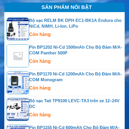
SẢN PHẨM NỔI BẬT
Bộ sạc RELM BK DPH EC1-BK1A Endura cho
NiCd, NiMH, Li-Ion, LiPo
Còn hàng
Pin BP1202 Ni-Cd 1500mAh Cho Bộ Đàm M/A-
COM Panther 500P
Còn hàng
Pin BP1170 Ni-Cd 1200mAh Cho Bộ Đàm M/A-
COM Monogram
Còn hàng
Bộ sạc Tait TP9100 LEVC-TA3 trên xe 12–24V
DC
Còn hàng
Pin BP1155 Ni-Cd 600mAh Cho Bộ Đàm M/A-