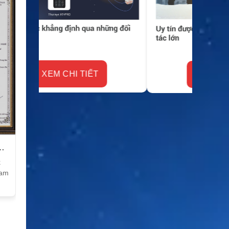
XEM CHI TIẾT
k
Nam