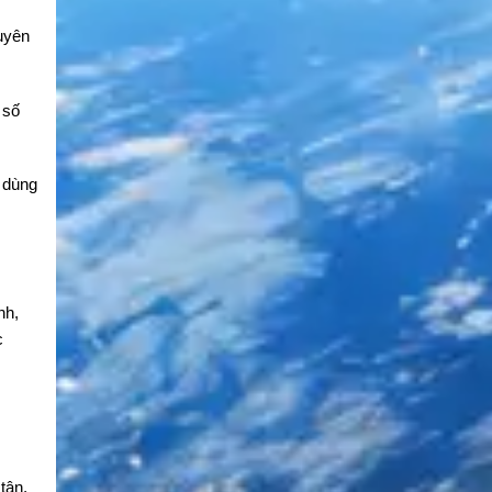
uyên
 số
 dùng
nh,
c
tân,