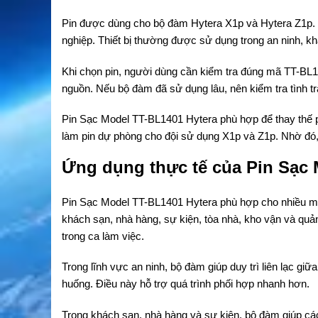
Pin được dùng cho bộ đàm Hytera X1p và Hytera Z1p. 
nghiệp. Thiết bị thường được sử dụng trong an ninh, kh
Khi chọn pin, người dùng cần kiểm tra đúng mã TT-BL14
nguồn. Nếu bộ đàm đã sử dụng lâu, nên kiểm tra tình trạ
Pin Sạc Model TT-BL1401 Hytera phù hợp để thay thế p
làm pin dự phòng cho đội sử dụng X1p và Z1p. Nhờ đó, qu
Ứng dụng thực tế của Pin Sạc 
Pin Sạc Model TT-BL1401 Hytera phù hợp cho nhiều môi
khách sạn, nhà hàng, sự kiện, tòa nhà, kho vận và quả
trong ca làm việc.
Trong lĩnh vực an ninh, bộ đàm giúp duy trì liên lạc giữa 
huống. Điều này hỗ trợ quá trình phối hợp nhanh hơn.
Trong khách sạn, nhà hàng và sự kiện, bộ đàm giúp các bộ