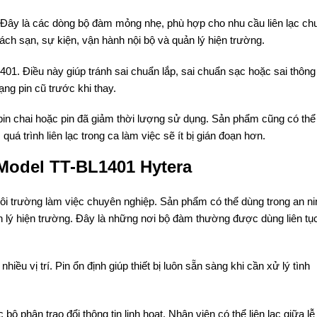
Đây là các dòng bộ đàm mỏng nhẹ, phù hợp cho nhu cầu liên lạc ch
ách sạn, sự kiện, vận hành nội bộ và quản lý hiện trường.
01. Điều này giúp tránh sai chuẩn lắp, sai chuẩn sạc hoặc sai thông
ng pin cũ trước khi thay.
in chai hoặc pin đã giảm thời lượng sử dụng. Sản phẩm cũng có thể
á trình liên lạc trong ca làm việc sẽ ít bị gián đoạn hơn.
Model TT-BL1401 Hytera
 trường làm việc chuyên nghiệp. Sản phẩm có thể dùng trong an ni
n lý hiện trường. Đây là những nơi bộ đàm thường được dùng liên tụ
nhiều vị trí. Pin ổn định giúp thiết bị luôn sẵn sàng khi cần xử lý tình
 phận trao đổi thông tin linh hoạt. Nhân viên có thể liên lạc giữa lễ 