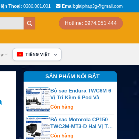
iện Thoại:
0386.001.001
Email:
giaiphap3g@gmail.com
Hotline: 0974.051.444
rợ
TIẾNG VIỆT
SẢN PHẨM NỔI BẬT
Bộ sạc Endura TWC6M 6
Vị Trí Kèm 6 Pod Và
a
Nguồn Ngoài
Còn hàng
Bộ sạc Motorola CP150
TWC2M-MT3-D Hai Vị Trí
Cho CP150, CP200,
Còn hàng