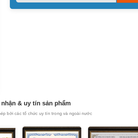
leave
this
field
empty.
nhận & uy tín sản phẩm
p bởi các tổ chức uy tín trong và ngoài nước