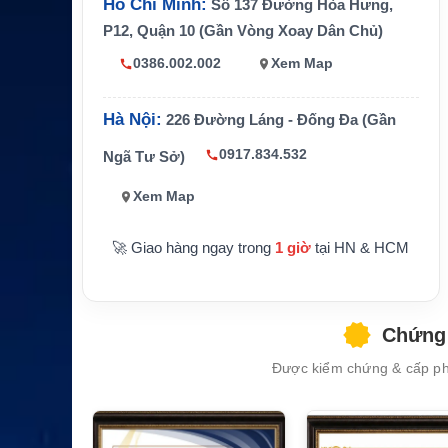
Hồ Chí Minh:
Số 137 Đường Hòa Hưng,
Thiết bị tương thích
Hytera X1p và Z1p
P12, Quận 10 (Gần Vòng Xoay Dân Chủ)
Hãng sản xuất
Hytera
0386.002.002
Xem Map
Hà Nội:
226 Đường Láng - Đống Đa (Gần
0917.834.532
Ngã Tư Sở)
Xem Map
🚀 Giao hàng ngay trong
1 giờ
tại HN & HCM
Chứng 
Được kiểm chứng & cấp phé