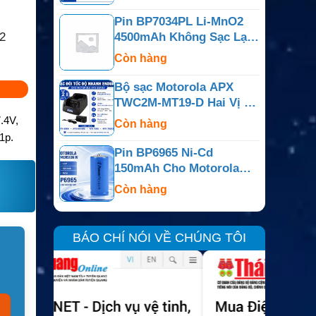
PR400
Pin BP7034PL Li-MnO2
2
4500mAh Không Sạc Lại
Cho Bộ Đàm Motorola
Còn hàng
APX
Bộ sạc Motorola APX
TWC2M-MT19-D Hai Vị Trí
Cho APX6000, APX7000,
.4V,
Còn hàng
APX800
1p.
Pin BP6965 Ni-Cd
150mAh Cho Motorola
Dimension IV, Minitor Và
Còn hàng
Dòng Tương Thích
BÁO CHÍ NÓI VỀ CHÚNG TÔI