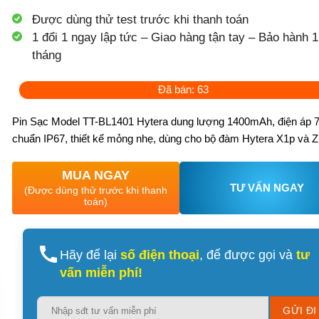
Được dùng thử test trước khi thanh toán
1 đổi 1 ngay lập tức – Giao hàng tận tay – Bảo hành 1
tháng
Đã bán: 63
Pin Sạc Model TT-BL1401 Hytera dung lượng 1400mAh, điện áp 7
chuẩn IP67, thiết kế mỏng nhẹ, dùng cho bộ đàm Hytera X1p và Z
MUA NGAY
TƯ VẤN NGAY
(Được dùng thử trước khi thanh
toán)
Hãy để lại
số điện thoại
, để được gọi và
tư
vấn miễn phí!
Please