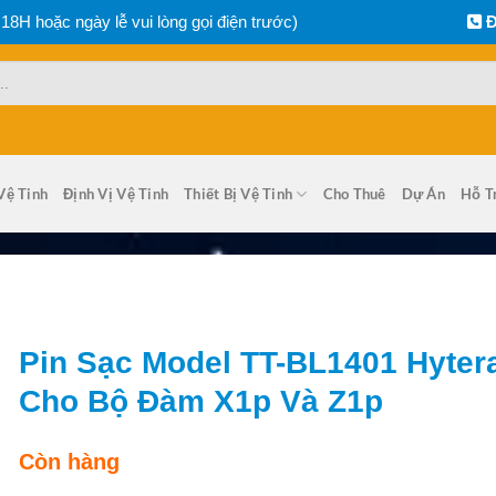
 18H hoặc ngày lễ vui lòng gọi điện trước)
Đ
Vệ Tinh
Định Vị Vệ Tinh
Thiết Bị Vệ Tinh
Cho Thuê
Dự Án
Hỗ T
Pin Sạc Model TT-BL1401 Hyter
Cho Bộ Đàm X1p Và Z1p
Còn hàng