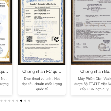
XEM CHI TIẾT
XEM CHI TIẾT
quốc
Chứng nhận FC quốc
Chứng nhận Bộ
tế
TT&TT
. Net
Dien thoai ve tinh . Net
Máy Phiên Dịch Vtal
 lượng
đạt tiêu chuẩn chất lượng
được Bộ TT&TT Việt 
quốc tế
cấp GCN hợp quy!