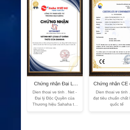
XEM CHI TIẾT
n Bộ
Chứng nhận Đại Lý
Chứng nhận CE 
T
Sahaha
tế
h Vtalk
Dien thoai ve tinh . Net -
Dien thoai ve tinh 
Việt Nam
Đại lý Độc Quyền của
đạt tiêu chuẩn chất
 quy!
Thương hiệu Sahaha tại
quốc tế
Việt Nam