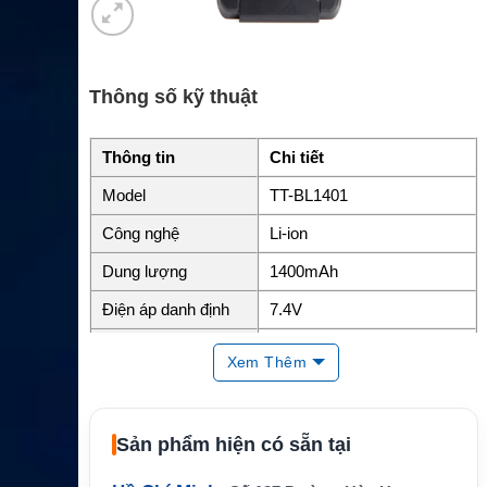
Thông số kỹ thuật
Thông tin
Chi tiết
Model
TT-BL1401
Công nghệ
Li-ion
Dung lượng
1400mAh
Điện áp danh định
7.4V
Năng lượng
Khoảng 10.36Wh
Xem Thêm
Chuẩn bảo vệ
IP67
Kích thước
77.40 x 55.50 x 9.63 mm
Sản phẩm hiện có sẵn tại
Trọng lượng
Khoảng 81g