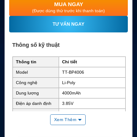
MUA NGAY
(Được dùng thử trước khi thanh toán)
TƯ VẤN NGAY
Thông số kỹ thuật
Thông tin
Chi tiết
Model
TT-BP4006
Công nghệ
Li-Poly
Dung lượng
4000mAh
Điện áp danh định
3.85V
Năng lượng
Chưa công bố rõ
Xem Thêm
Chuẩn bảo vệ
Chưa công bố rõ
Kích thước
82.5 x 41 x 9.2 mm