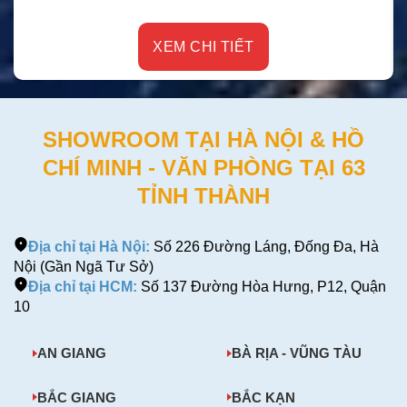
XEM CHI TIẾT
SHOWROOM TẠI HÀ NỘI & HỒ
CHÍ MINH - VĂN PHÒNG TẠI 63
TỈNH THÀNH
Địa chỉ tại Hà Nội:
Số 226 Đường Láng, Đống Đa, Hà
Nội (Gần Ngã Tư Sở)
Địa chỉ tại HCM:
Số 137 Đường Hòa Hưng, P12, Quận
10
AN GIANG
BÀ RỊA - VŨNG TÀU
BẮC GIANG
BẮC KẠN