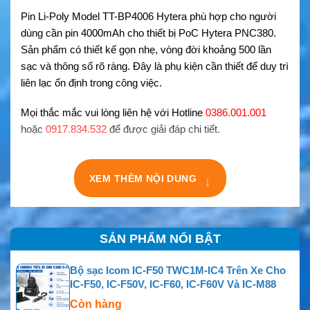
Pin Li-Poly Model TT-BP4006 Hytera phù hợp cho người
dùng cần pin 4000mAh cho thiết bị PoC Hytera PNC380.
Sản phẩm có thiết kế gọn nhẹ, vòng đời khoảng 500 lần
sạc và thông số rõ ràng. Đây là phụ kiện cần thiết để duy trì
liên lạc ổn định trong công việc.
Mọi thắc mắc vui lòng liên hệ với Hotline
0386.001.001
hoặc
0917.834.532
để được giải đáp chi tiết.
↓
XEM THÊM NỘI DUNG
SẢN PHẨM NỔI BẬT
Bộ sạc Icom IC-F50 TWC1M-IC4 Trên Xe Cho
IC-F50, IC-F50V, IC-F60, IC-F60V Và IC-M88
Còn hàng