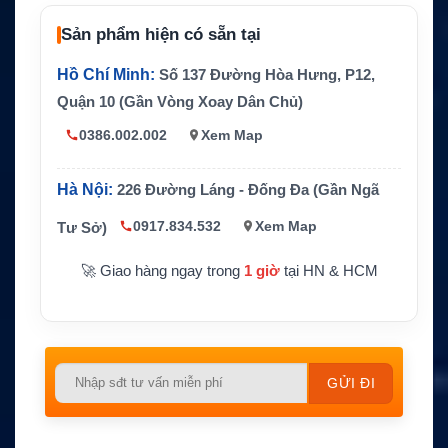
Trọng lượng
Khoảng 65g
Sản phẩm hiện có sẵn tại
Thiết bị tương thích
Hytera PNC380 PoC Radio
Hồ Chí Minh:
Số 137 Đường Hòa Hưng, P12,
Hãng sản xuất
Hytera
Quận 10 (Gần Vòng Xoay Dân Chủ)
0386.002.002
Xem Map
Hà Nội:
226 Đường Láng - Đống Đa (Gần Ngã
0917.834.532
Xem Map
Tư Sở)
🚀 Giao hàng ngay trong
1 giờ
tại HN & HCM
Please
leave
this
field