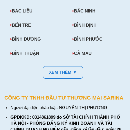
BẠC LIÊU
BẮC NINH
BẾN TRE
BÌNH ĐỊNH
BÌNH DƯƠNG
BÌNH PHƯỚC
BÌNH THUẬN
CÀ MAU
XEM THÊM ▼
CÔNG TY TNHH ĐẦU TƯ THƯƠNG MẠI SARINA
Người đại diện pháp luật: NGUYỄN THỊ PHƯƠNG
GPĐKKD: 0314861899 do SỞ TÀI CHÍNH THÀNH PHỐ
HÀ NỘI - PHÒNG ĐĂNG KÝ KINH DOANH VÀ TÀI
CHÍNH DOANH NGHIỆP cấp. Đăng ký lần đầu: ngày 26