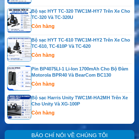
Bộ sạc HYT TC-320 TWC1M-HY7 Trên Xe Cho
TC-320 Và TC-320U
Còn hàng
Bộ sạc HYT TC-610 TWC1M-HY2 Trên Xe Cho
TC-610, TC-610P Và TC-620
Còn hàng
Pin BP4075LI-1 Li-Ion 1700mAh Cho Bộ Đàm
Motorola BPR40 Và BearCom BC130
Còn hàng
Bộ sạc Harris Unity TWC1M-HA2MH Trên Xe
Cho Unity Và XG-100P
Còn hàng
BÁO CHÍ NÓI VỀ CHÚNG TÔI