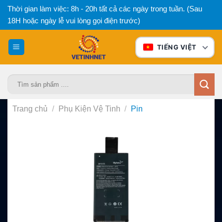
Bỏ
Thời gian làm việc: 8h - 20h tất cả các ngày trong tuần. (Sau
qua
18H hoặc ngày lễ vui lòng gọi điện trước)
nội
dung
TIẾNG VIỆT
Tìm
kiếm:
Trang chủ
/
Phụ Kiện Vệ Tinh
/
Pin