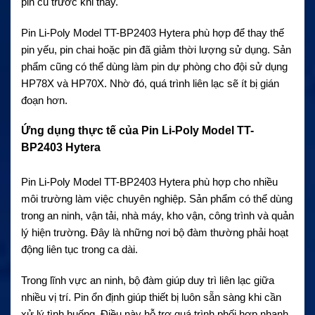
pin cũ trước khi thay.
Pin Li-Poly Model TT-BP2403 Hytera phù hợp để thay thế
pin yếu, pin chai hoặc pin đã giảm thời lượng sử dụng. Sản
phẩm cũng có thể dùng làm pin dự phòng cho đội sử dụng
HP78X và HP70X. Nhờ đó, quá trình liên lạc sẽ ít bị gián
đoạn hơn.
Ứng dụng thực tế của Pin Li-Poly Model TT-
BP2403 Hytera
Pin Li-Poly Model TT-BP2403 Hytera phù hợp cho nhiều
môi trường làm việc chuyên nghiệp. Sản phẩm có thể dùng
trong an ninh, vận tải, nhà máy, kho vận, công trình và quản
lý hiện trường. Đây là những nơi bộ đàm thường phải hoạt
động liên tục trong ca dài.
Trong lĩnh vực an ninh, bộ đàm giúp duy trì liên lạc giữa
nhiều vị trí. Pin ổn định giúp thiết bị luôn sẵn sàng khi cần
xử lý tình huống. Điều này hỗ trợ quá trình phối hợp nhanh