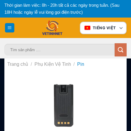
Bỏ
Thời gian làm việc: 8h - 20h tất cả các ngày trong tuần. (Sau
qua
18H hoặc ngày lễ vui lòng gọi điện trước)
nội
dung
TIẾNG VIỆT
Tìm
kiếm:
Trang chủ
/
Phụ Kiện Vệ Tinh
/
Pin