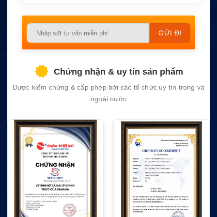
Please
leave
this
field
Chứng nhận & uy tín sản phẩm
empty.
Được kiểm chứng & cấp phép bởi các tổ chức uy tín trong và
ngoài nước