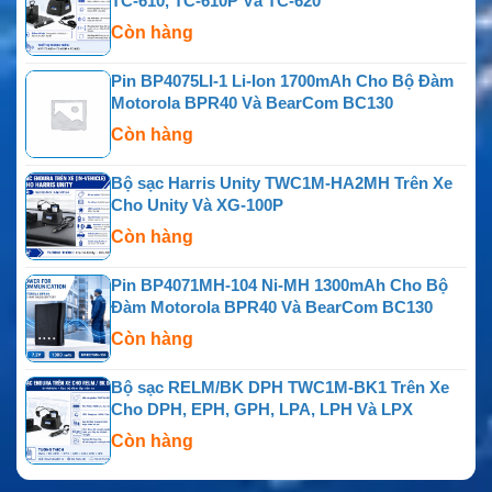
TC-610, TC-610P Và TC-620
Còn hàng
Pin BP4075LI-1 Li-Ion 1700mAh Cho Bộ Đàm
Motorola BPR40 Và BearCom BC130
Còn hàng
Bộ sạc Harris Unity TWC1M-HA2MH Trên Xe
Cho Unity Và XG-100P
Còn hàng
Pin BP4071MH-104 Ni-MH 1300mAh Cho Bộ
Đàm Motorola BPR40 Và BearCom BC130
Còn hàng
Bộ sạc RELM/BK DPH TWC1M-BK1 Trên Xe
Cho DPH, EPH, GPH, LPA, LPH Và LPX
Còn hàng