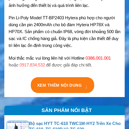
ảnh hưởng đến thiết bị và quá trình liên lạc.
Pin Li-Poly Model TT-BP2403 Hytera phù hợp cho người
dùng cần pin 2400mAh cho bộ đàm Hytera HP78X và
HP70X. Sản phẩm có chuẩn IP68, vòng đời khoảng 500 lần
sạc và IC chống hàng giả. Đây là phụ kiện cần thiết để duy
trì liên lạc ổn định trong công việc.
Mọi thắc mắc vui lòng liên hệ với Hotline
0386.001.001
hoặc
0917.834.532
để được giải đáp chi tiết.
↓
XEM THÊM NỘI DUNG
SẢN PHẨM NỔI BẬT
Bộ sạc HYT TC-610 TWC1M-HY2 Trên Xe Cho