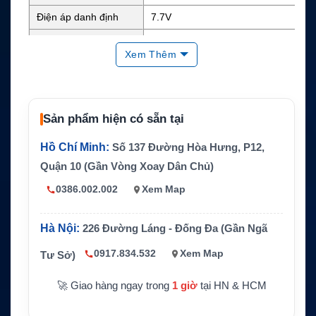
Điện áp danh định
7.7V
Năng lượng
Khoảng 18.48Wh
Xem Thêm
Chuẩn bảo vệ
IP68
Kích thước
119.7 x 54.5 x 12.4 mm
Trọng lượng
Khoảng 110g
Sản phẩm hiện có sẵn tại
Thiết bị tương thích
Hytera HP78X và HP70X
Hồ Chí Minh:
Số 137 Đường Hòa Hưng, P12,
Hãng sản xuất
Hytera
Quận 10 (Gần Vòng Xoay Dân Chủ)
0386.002.002
Xem Map
Hà Nội:
226 Đường Láng - Đống Đa (Gần Ngã
0917.834.532
Xem Map
Tư Sở)
🚀 Giao hàng ngay trong
1 giờ
tại HN & HCM