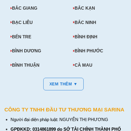
BẮC GIANG
BẮC KẠN
BẠC LIÊU
BẮC NINH
BẾN TRE
BÌNH ĐỊNH
BÌNH DƯƠNG
BÌNH PHƯỚC
BÌNH THUẬN
CÀ MAU
XEM THÊM ▼
CÔNG TY TNHH ĐẦU TƯ THƯƠNG MẠI SARINA
Người đại diện pháp luật: NGUYỄN THỊ PHƯƠNG
GPĐKKD: 0314861899 do SỞ TÀI CHÍNH THÀNH PHỐ