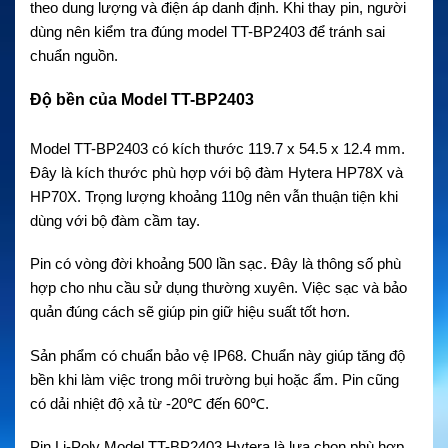
theo dung lượng và điện áp danh định. Khi thay pin, người
dùng nên kiểm tra đúng model TT-BP2403 để tránh sai
chuẩn nguồn.
Độ bền của Model TT-BP2403
Model TT-BP2403 có kích thước 119.7 x 54.5 x 12.4 mm.
Đây là kích thước phù hợp với bộ đàm Hytera HP78X và
HP70X. Trọng lượng khoảng 110g nên vẫn thuận tiện khi
dùng với bộ đàm cầm tay.
Pin có vòng đời khoảng 500 lần sạc. Đây là thông số phù
hợp cho nhu cầu sử dụng thường xuyên. Việc sạc và bảo
quản đúng cách sẽ giúp pin giữ hiệu suất tốt hơn.
Sản phẩm có chuẩn bảo vệ IP68. Chuẩn này giúp tăng độ
bền khi làm việc trong môi trường bụi hoặc ẩm. Pin cũng
có dải nhiệt độ xả từ -20℃ đến 60℃.
Pin Li-Poly Model TT-BP2403 Hytera là lựa chọn phù hợp