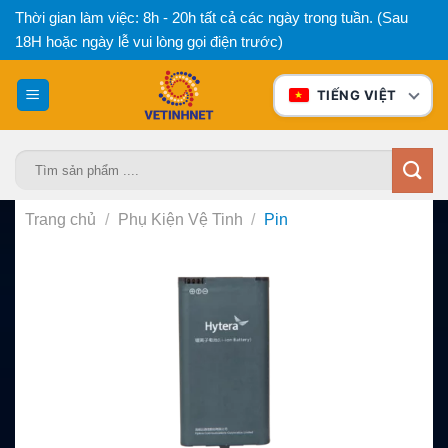
Bỏ
Thời gian làm việc: 8h - 20h tất cả các ngày trong tuần. (Sau
qua
18H hoặc ngày lễ vui lòng gọi điện trước)
nội
dung
TIẾNG VIỆT
Tìm
kiếm:
Trang chủ
/
Phụ Kiện Vệ Tinh
/
Pin