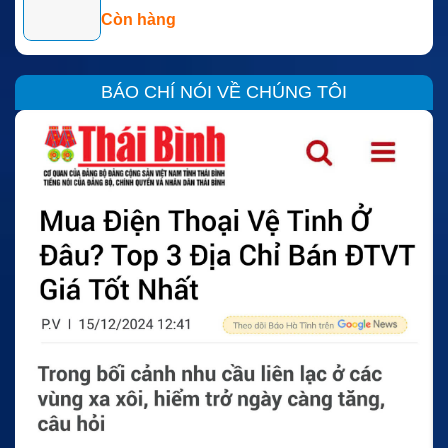
hỗ trợ tốt cho nhu cầu liên lạc thường xuyên trong công
Còn hàng
việc.
Thời gian sử dụng thực tế sẽ phụ thuộc vào cách dùng thiết
BÁO CHÍ NÓI VỀ CHÚNG TÔI
bị. Nếu người dùng liên lạc nhiều, pin sẽ hao nhanh hơn.
Nếu chủ yếu ở chế độ chờ, thời gian dùng có thể dài hơn.
Pin Li-Ion Model TT-BL3101 Hytera có điện áp danh định
3.6V. Đây là mức điện áp phù hợp với thiết bị tương thích.
Khi thay pin, người dùng nên kiểm tra đúng thông số để
tránh sai chuẩn nguồn.
Độ bền của Model TT-BL3101
Model TT-BL3101 có kích thước 70.3 x 38.0 x 9.30 mm.
Thiết kế này giúp pin phù hợp với thiết bị PoC Hytera
PNC370. Trọng lượng khoảng 50g, thuận tiện khi sử dụng
hằng ngày.
Pin có vòng đời khoảng 500 lần sạc. Đây là thông số phù