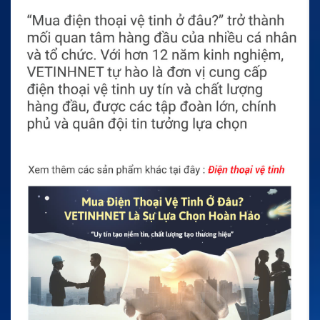
hợp cho nhu cầu sử dụng thường xuyên. Việc sạc và bảo
quản đúng cách sẽ giúp pin giữ hiệu suất tốt hơn.
Pin có dải nhiệt độ xả từ -20℃ đến 60℃. Dải nhiệt này phù
hợp với nhiều điều kiện sử dụng thực tế. Người dùng nên
bảo quản pin ở nơi khô ráo và thoáng mát.
Pin Li-Ion Model TT-BL3101 Hytera là lựa chọn phù hợp khi
cần thay pin cho thiết bị PoC PNC370. Sản phẩm có dung
lượng 3100mAh, điện áp 3.6V và thiết kế gọn nhẹ. Người
dùng nên kiểm tra đúng model trước khi đặt mua.