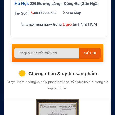
Hà Nội:
226 Đường Láng - Đống Đa (Gần Ngã
0917.834.532
Xem Map
Tư Sở)
🚀 Giao hàng ngay trong
1 giờ
tại HN & HCM
Please
leave
this
field
Chứng nhận & uy tín sản phẩm
empty.
Được kiểm chứng & cấp phép bởi các tổ chức uy tín trong và
ngoài nước