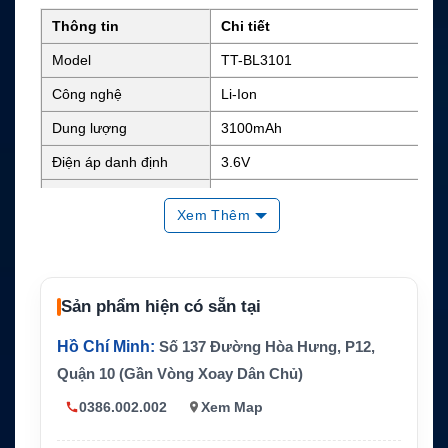
Thông tin
Chi tiết
Model
TT-BL3101
Công nghệ
Li-Ion
Dung lượng
3100mAh
Điện áp danh định
3.6V
Kích thước
70.3 x 38.0 x 9.30 mm
Xem Thêm
Trọng lượng
Khoảng 50g
Vòng đời pin
Khoảng 500 lần sạc
Nhiệt độ xả
-20℃ đến 60℃
Sản phẩm hiện có sẵn tại
Hãng sản xuất
Hytera
Hồ Chí Minh:
Số 137 Đường Hòa Hưng, P12,
Quận 10 (Gần Vòng Xoay Dân Chủ)
0386.002.002
Xem Map