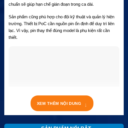
chuẩn sẽ giúp hạn chế gián đoạn trong ca dài.
Sản phẩm cũng phù hợp cho đội kỹ thuật và quản lý hiện
trường. Thiết bị PoC cần nguồn pin ổn định để duy trì liên
lạc. Vì vậy, pin thay thế đúng model là phụ kiện rất cần
thiết.
↓
XEM THÊM NỘI DUNG
Công nghệ Li-Ion của Model TT-BL3101