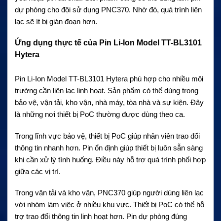
dự phòng cho đội sử dụng PNC370. Nhờ đó, quá trình liên
lạc sẽ ít bị gián đoạn hơn.
Ứng dụng thực tế của Pin Li-Ion Model TT-BL3101
Hytera
Pin Li-Ion Model TT-BL3101 Hytera phù hợp cho nhiều môi
trường cần liên lạc linh hoạt. Sản phẩm có thể dùng trong
bảo vệ, vận tải, kho vận, nhà máy, tòa nhà và sự kiện. Đây
là những nơi thiết bị PoC thường được dùng theo ca.
Trong lĩnh vực bảo vệ, thiết bị PoC giúp nhân viên trao đổi
thông tin nhanh hơn. Pin ổn định giúp thiết bị luôn sẵn sàng
khi cần xử lý tình huống. Điều này hỗ trợ quá trình phối hợp
giữa các vị trí.
Trong vận tải và kho vận, PNC370 giúp người dùng liên lạc
với nhóm làm việc ở nhiều khu vực. Thiết bị PoC có thể hỗ
trợ trao đổi thông tin linh hoạt hơn. Pin dự phòng đúng