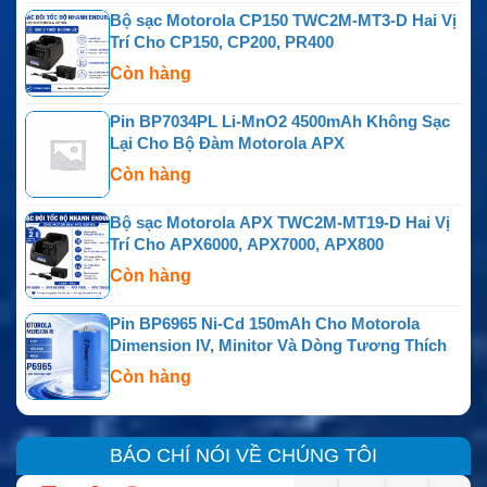
Bộ sạc Motorola CP150 TWC2M-MT3-D Hai Vị
Trí Cho CP150, CP200, PR400
Còn hàng
Pin BP7034PL Li-MnO2 4500mAh Không Sạc
Lại Cho Bộ Đàm Motorola APX
Còn hàng
Bộ sạc Motorola APX TWC2M-MT19-D Hai Vị
Trí Cho APX6000, APX7000, APX800
Còn hàng
Pin BP6965 Ni-Cd 150mAh Cho Motorola
Dimension IV, Minitor Và Dòng Tương Thích
Còn hàng
BÁO CHÍ NÓI VỀ CHÚNG TÔI