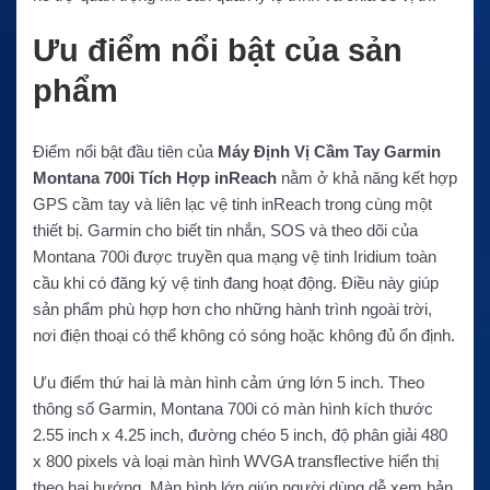
Ưu điểm nổi bật của sản
phẩm
Điểm nổi bật đầu tiên của
Máy Định Vị Cầm Tay Garmin
Montana 700i Tích Hợp inReach
nằm ở khả năng kết hợp
GPS cầm tay và liên lạc vệ tinh inReach trong cùng một
thiết bị. Garmin cho biết tin nhắn, SOS và theo dõi của
Montana 700i được truyền qua mạng vệ tinh Iridium toàn
cầu khi có đăng ký vệ tinh đang hoạt động. Điều này giúp
sản phẩm phù hợp hơn cho những hành trình ngoài trời,
nơi điện thoại có thể không có sóng hoặc không đủ ổn định.
Ưu điểm thứ hai là màn hình cảm ứng lớn 5 inch. Theo
thông số Garmin, Montana 700i có màn hình kích thước
2.55 inch x 4.25 inch, đường chéo 5 inch, độ phân giải 480
x 800 pixels và loại màn hình WVGA transflective hiển thị
theo hai hướng. Màn hình lớn giúp người dùng dễ xem bản