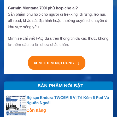
Garmin Montana 700i phù hợp cho ai?
Sản phẩm phù hợp cho người đi trekking, đi rừng, leo núi,
off-road, khảo sát địa hình hoặc thường xuyên di chuyển ở
khu vực sóng yếu.
Mình sẽ chỉ viết FAQ dựa trên thông tin đã xác thực, không
tự thêm câu trả lời chưa chắc chắn.
↓
XEM THÊM NỘI DUNG
SẢN PHẨM NỔI BẬT
Bộ sạc Endura TWC6M 6 Vị Trí Kèm 6 Pod Và
Nguồn Ngoài
Còn hàng