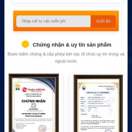
Please
leave
this
field
Chứng nhận & uy tín sản phẩm
empty.
Được kiểm chứng & cấp phép bởi các tổ chức uy tín trong và
ngoài nước