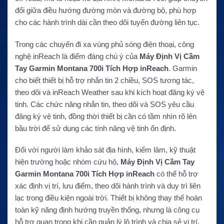
đổi giữa điều hướng đường mòn và đường bộ, phù hợp
cho các hành trình dài cần theo dõi tuyến đường liên tục.
Trong các chuyến đi xa vùng phủ sóng điện thoại, công
nghệ inReach là điểm đáng chú ý của
Máy Định Vị Cầm
Tay Garmin Montana 700i Tích Hợp inReach
. Garmin
cho biết thiết bị hỗ trợ nhắn tin 2 chiều, SOS tương tác,
theo dõi và inReach Weather sau khi kích hoạt đăng ký vệ
tinh. Các chức năng nhắn tin, theo dõi và SOS yêu cầu
đăng ký vệ tinh, đồng thời thiết bị cần có tầm nhìn rõ lên
bầu trời để sử dụng các tính năng vệ tinh ổn định.
Đối với người làm khảo sát địa hình, kiểm lâm, kỹ thuật
hiện trường hoặc nhóm cứu hộ,
Máy Định Vị Cầm Tay
Garmin Montana 700i Tích Hợp inReach
có thể hỗ trợ
xác định vị trí, lưu điểm, theo dõi hành trình và duy trì liên
lạc trong điều kiện ngoài trời. Thiết bị không thay thế hoàn
toàn kỹ năng định hướng truyền thống, nhưng là công cụ
hỗ trợ quan trọng khi cần quản lý lộ trình và chia sẻ vị trí.