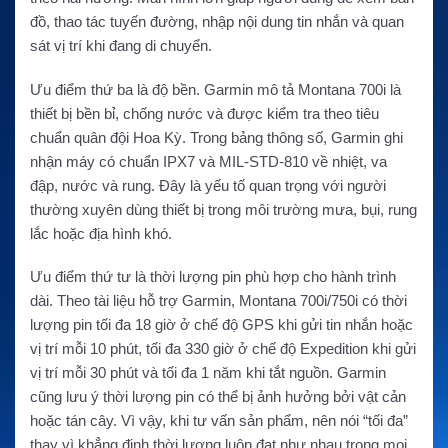
đồ, thao tác tuyến đường, nhập nội dung tin nhắn và quan
sát vị trí khi đang di chuyển.
Ưu điểm thứ ba là độ bền. Garmin mô tả Montana 700i là
thiết bị bền bỉ, chống nước và được kiểm tra theo tiêu
chuẩn quân đội Hoa Kỳ. Trong bảng thông số, Garmin ghi
nhận máy có chuẩn IPX7 và MIL-STD-810 về nhiệt, va
đập, nước và rung. Đây là yếu tố quan trọng với người
thường xuyên dùng thiết bị trong môi trường mưa, bụi, rung
lắc hoặc địa hình khó.
Ưu điểm thứ tư là thời lượng pin phù hợp cho hành trình
dài. Theo tài liệu hỗ trợ Garmin, Montana 700i/750i có thời
lượng pin tối đa 18 giờ ở chế độ GPS khi gửi tin nhắn hoặc
vị trí mỗi 10 phút, tối đa 330 giờ ở chế độ Expedition khi gửi
vị trí mỗi 30 phút và tối đa 1 năm khi tắt nguồn. Garmin
cũng lưu ý thời lượng pin có thể bị ảnh hưởng bởi vật cản
hoặc tán cây. Vì vậy, khi tư vấn sản phẩm, nên nói “tối đa”
thay vì khẳng định thời lượng luôn đạt như nhau trong mọi