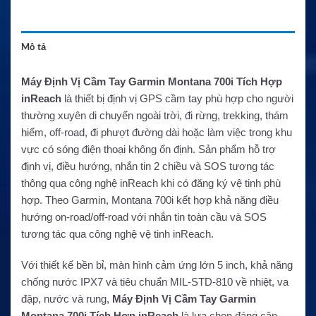
Mô tả
Máy Định Vị Cầm Tay Garmin Montana 700i Tích Hợp
inReach
là thiết bị định vị GPS cầm tay phù hợp cho người
thường xuyên di chuyển ngoài trời, đi rừng, trekking, thám
hiểm, off-road, đi phượt đường dài hoặc làm việc trong khu
vực có sóng điện thoại không ổn định. Sản phẩm hỗ trợ
định vị, điều hướng, nhắn tin 2 chiều và SOS tương tác
thông qua công nghệ inReach khi có đăng ký vệ tinh phù
hợp. Theo Garmin, Montana 700i kết hợp khả năng điều
hướng on-road/off-road với nhắn tin toàn cầu và SOS
tương tác qua công nghệ vệ tinh inReach.
Với thiết kế bền bỉ, màn hình cảm ứng lớn 5 inch, khả năng
chống nước IPX7 và tiêu chuẩn MIL-STD-810 về nhiệt, va
đập, nước và rung,
Máy Định Vị Cầm Tay Garmin
Montana 700i Tích Hợp inReach
là lựa chọn đáng cân