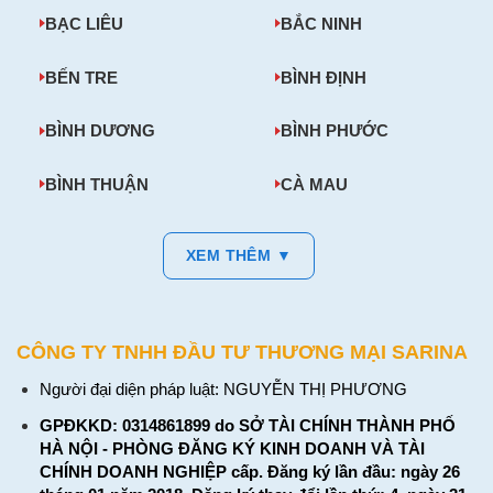
BẠC LIÊU
BẮC NINH
BẾN TRE
BÌNH ĐỊNH
BÌNH DƯƠNG
BÌNH PHƯỚC
BÌNH THUẬN
CÀ MAU
XEM THÊM ▼
CÔNG TY TNHH ĐẦU TƯ THƯƠNG MẠI SARINA
Người đại diện pháp luật: NGUYỄN THỊ PHƯƠNG
GPĐKKD: 0314861899 do SỞ TÀI CHÍNH THÀNH PHỐ
HÀ NỘI - PHÒNG ĐĂNG KÝ KINH DOANH VÀ TÀI
CHÍNH DOANH NGHIỆP cấp. Đăng ký lần đầu: ngày 26