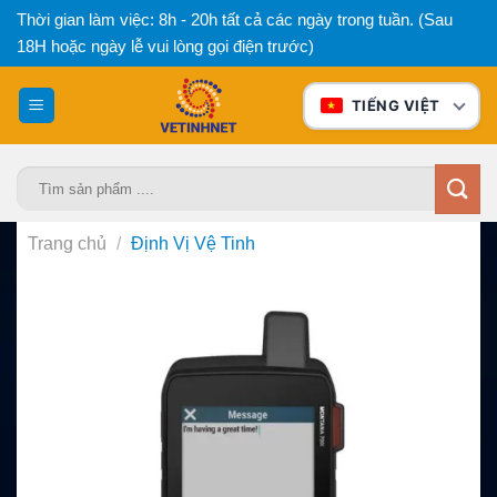
Bỏ
Thời gian làm việc: 8h - 20h tất cả các ngày trong tuần. (Sau
qua
18H hoặc ngày lễ vui lòng gọi điện trước)
nội
dung
TIẾNG VIỆT
Tìm
kiếm:
Trang chủ
/
Định Vị Vệ Tinh