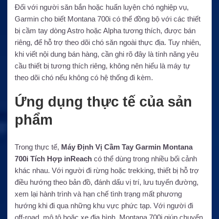
Đối với người săn bắn hoặc huấn luyện chó nghiệp vụ,
Garmin cho biết Montana 700i có thể đồng bộ với các thiết
bị cầm tay dòng Astro hoặc Alpha tương thích, được bán
riêng, để hỗ trợ theo dõi chó săn ngoài thực địa. Tuy nhiên,
khi viết nội dung bán hàng, cần ghi rõ đây là tính năng yêu
cầu thiết bị tương thích riêng, không nên hiểu là máy tự
theo dõi chó nếu không có hệ thống đi kèm.
Ứng dụng thực tế của sản
phẩm
Trong thực tế,
Máy Định Vị Cầm Tay Garmin Montana
700i Tích Hợp inReach
có thể dùng trong nhiều bối cảnh
khác nhau. Với người đi rừng hoặc trekking, thiết bị hỗ trợ
điều hướng theo bản đồ, đánh dấu vị trí, lưu tuyến đường,
xem lại hành trình và hạn chế tình trạng mất phương
hướng khi đi qua những khu vực phức tạp. Với người đi
off-road, mô tô hoặc xe địa hình, Montana 700i giúp chuyển