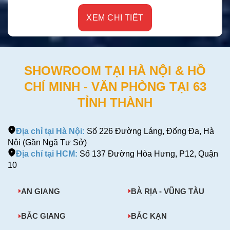
XEM CHI TIẾT
SHOWROOM TẠI HÀ NỘI & HỒ
CHÍ MINH - VĂN PHÒNG TẠI 63
TỈNH THÀNH
Địa chỉ tại Hà Nội:
Số 226 Đường Láng, Đống Đa, Hà
Nội (Gần Ngã Tư Sở)
Địa chỉ tại HCM:
Số 137 Đường Hòa Hưng, P12, Quận
10
AN GIANG
BÀ RỊA - VŨNG TÀU
BẮC GIANG
BẮC KẠN