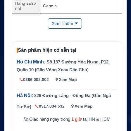
Hãng sản x
Garmin
uất
Loại sản ph
Máy định vị GPS cầm tay
Xem Thêm
ẩm
Công nghệ
GPS, GLONASS, Galileo và inReach
chính
Cảm ứng 5 inch, độ phân giải 480 x 800 pi
Sản phẩm hiện có sẵn tại
Màn hình
xels
Hồ Chí Minh:
Số 137 Đường Hòa Hưng, P12,
Pin
Pin lithium-ion sạc lại
Quận 10 (Gần Vòng Xoay Dân Chủ)
Thời lượng
Tối đa 18 giờ ở chế độ GPS, tối đa 330 gi
pin
ờ ở chế độ Expedition
0386.002.002
Xem Map
Khả năng c
IPX7
hống nước
Hà Nội:
226 Đường Láng - Đống Đa (Gần Ngã
Tính năng
Nhắn tin hai chiều, SOS tương tác, MapSh
0917.834.532
Xem Map
Tư Sở)
quan trọng
are, BirdsEye, Garmin Explore
🚀 Giao hàng ngay trong
1 giờ
tại HN & HCM