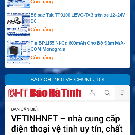
Còn hàng
Bộ sạc Tait TP9100 LEVC-TA3 trên xe 12–24V
DC
Còn hàng
Pin BP1155 Ni-Cd 600mAh Cho Bộ Đàm M/A-
COM Monogram
Còn hàng
BÁO CHÍ NÓI VỀ CHÚNG TÔI