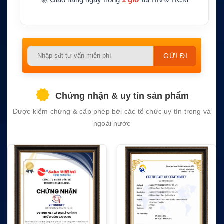
Please
leave
this
field
Chứng nhận & uy tín sản phẩm
empty.
Được kiểm chứng & cấp phép bởi các tổ chức uy tín trong và
ngoài nước