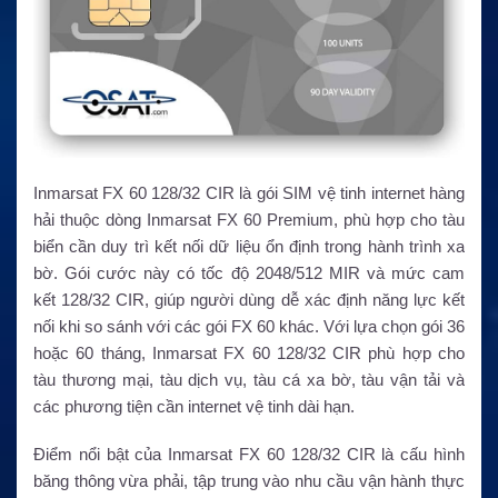
Inmarsat FX 60 128/32 CIR là gói SIM vệ tinh internet hàng
hải thuộc dòng Inmarsat FX 60 Premium, phù hợp cho tàu
biển cần duy trì kết nối dữ liệu ổn định trong hành trình xa
bờ. Gói cước này có tốc độ 2048/512 MIR và mức cam
kết 128/32 CIR, giúp người dùng dễ xác định năng lực kết
nối khi so sánh với các gói FX 60 khác. Với lựa chọn gói 36
hoặc 60 tháng, Inmarsat FX 60 128/32 CIR phù hợp cho
tàu thương mại, tàu dịch vụ, tàu cá xa bờ, tàu vận tải và
các phương tiện cần internet vệ tinh dài hạn.
Điểm nổi bật của Inmarsat FX 60 128/32 CIR là cấu hình
băng thông vừa phải, tập trung vào nhu cầu vận hành thực