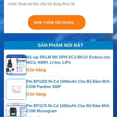
cước thoại và nhu cầu sử dụng thực tế.
XEM THÊM NỘI DUNG
↓
SẢN PHẨM NỔI BẬT
Bộ sạc RELM BK DPH EC1-BK1A Endura cho
NiCd, NiMH, Li-Ion, LiPo
Còn hàng
Pin BP1202 Ni-Cd 1500mAh Cho Bộ Đàm M/A-
COM Panther 500P
Còn hàng
Pin BP1170 Ni-Cd 1200mAh Cho Bộ Đàm M/A-
COM Monogram