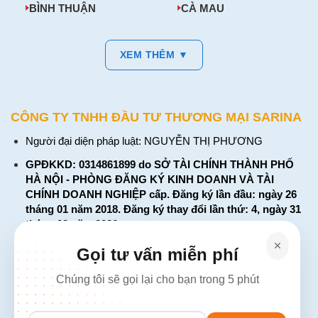
BÌNH THUẬN
CÀ MAU
XEM THÊM ▼
CÔNG TY TNHH ĐẦU TƯ THƯƠNG MẠI SARINA
Người đại diện pháp luật: NGUYỄN THỊ PHƯƠNG
GPĐKKD: 0314861899 do SỞ TÀI CHÍNH THÀNH PHỐ
HÀ NỘI - PHÒNG ĐĂNG KÝ KINH DOANH VÀ TÀI
CHÍNH DOANH NGHIỆP cấp. Đăng ký lần đầu: ngày 26
tháng 01 năm 2018. Đăng ký thay đổi lần thứ: 4, ngày 31
tháng 03 năm 2026
226 Đường Láng, Đống Đa, Hà Nội
Gọi tư vấn miễn phí
137 Đường Hòa Hưng, Phường 12, Quận 10, TP. Hồ Chí
Chúng tôi sẽ gọi lại cho bạn trong 5 phút
Minh
Hotline: 1900 2106 - 0386 001 001