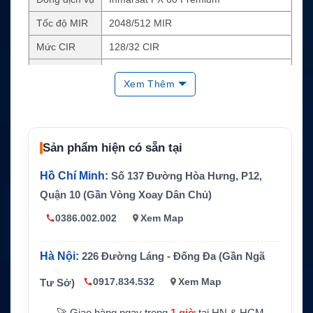
Tốc độ MIR
2048/512 MIR
Mức CIR
128/32 CIR
Dữ liệu
Unlimited
Xem Thêm
Thời hạn gói
36 hoặc 60 tháng
Thiết bị sử d
Hệ thống FX 60 với anten GX 60cm tươn
ụng
g thích
Sản phẩm hiện có sẵn tại
Ứng dụng
Internet vệ tinh hàng hải cho tàu biển
Hồ Chí Minh:
Số 137 Đường Hòa Hưng, P12,
Quận 10 (Gần Vòng Xoay Dân Chủ)
0386.002.002
Xem Map
Hà Nội:
226 Đường Láng - Đống Đa (Gần Ngã
0917.834.532
Xem Map
Tư Sở)
🚀 Giao hàng ngay trong
1 giờ
tại HN & HCM