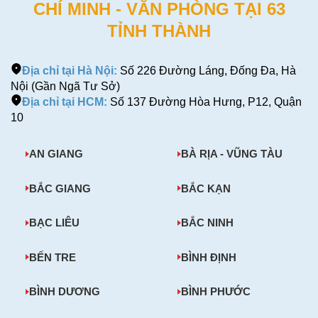
CHÍ MINH - VĂN PHÒNG TẠI 63
TỈNH THÀNH
Địa chỉ tại Hà Nội:
Số 226 Đường Láng, Đống Đa, Hà
Nội (Gần Ngã Tư Sở)
Địa chỉ tại HCM:
Số 137 Đường Hòa Hưng, P12, Quận
10
AN GIANG
BÀ RỊA - VŨNG TÀU
BẮC GIANG
BẮC KẠN
BẠC LIÊU
BẮC NINH
BẾN TRE
BÌNH ĐỊNH
BÌNH DƯƠNG
BÌNH PHƯỚC