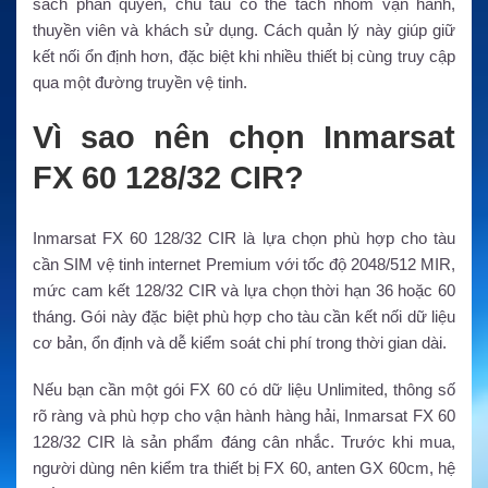
sách phân quyền, chủ tàu có thể tách nhóm vận hành,
thuyền viên và khách sử dụng. Cách quản lý này giúp giữ
kết nối ổn định hơn, đặc biệt khi nhiều thiết bị cùng truy cập
qua một đường truyền vệ tinh.
Vì sao nên chọn Inmarsat
FX 60 128/32 CIR?
Inmarsat FX 60 128/32 CIR là lựa chọn phù hợp cho tàu
cần SIM vệ tinh internet Premium với tốc độ 2048/512 MIR,
mức cam kết 128/32 CIR và lựa chọn thời hạn 36 hoặc 60
tháng. Gói này đặc biệt phù hợp cho tàu cần kết nối dữ liệu
cơ bản, ổn định và dễ kiểm soát chi phí trong thời gian dài.
Nếu bạn cần một gói FX 60 có dữ liệu Unlimited, thông số
rõ ràng và phù hợp cho vận hành hàng hải, Inmarsat FX 60
128/32 CIR là sản phẩm đáng cân nhắc. Trước khi mua,
người dùng nên kiểm tra thiết bị FX 60, anten GX 60cm, hệ