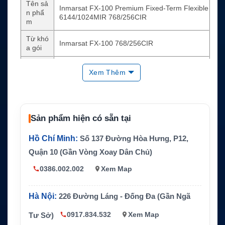
Tên sả
Inmarsat FX-100 Premium Fixed-Term Flexible
n phẩ
6144/1024MIR 768/256CIR
m
Từ khó
Inmarsat FX-100 768/256CIR
a gói
Loại dị
SIM vệ tinh Internet Fleet Xpress
Xem Thêm
ch vụ
Dòng g
Premium thời hạn cố định linh hoạt
ói
Mạng s
Sản phẩm hiện có sẵn tại
Inmarsat Fleet Xpress
ử dụng
Hồ Chí Minh:
Số 137 Đường Hòa Hưng, P12,
MIR
6144/1024
Quận 10 (Gần Vòng Xoay Dân Chủ)
CIR
768/256
0386.002.002
Xem Map
Dữ liệu
Không giới hạn theo điều kiện gói dịch vụ
Thanh
Hà Nội:
226 Đường Láng - Đống Đa (Gần Ngã
Theo tháng tùy cấu hình đăng ký
toán
0917.834.532
Xem Map
Tư Sở)
Ứng d
Internet vệ tinh cho tàu biển, vận hành, báo cá