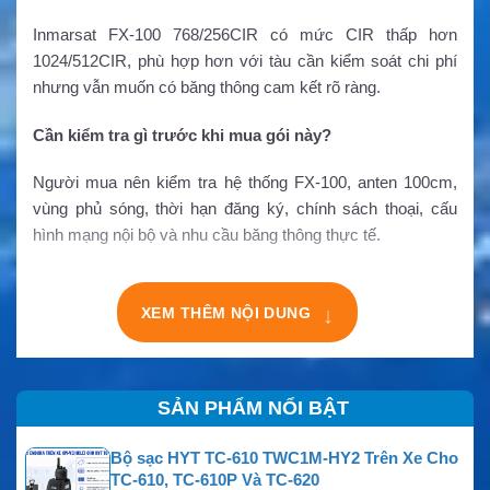
Inmarsat FX-100 768/256CIR có mức CIR thấp hơn
1024/512CIR, phù hợp hơn với tàu cần kiểm soát chi phí
nhưng vẫn muốn có băng thông cam kết rõ ràng.
Cần kiểm tra gì trước khi mua gói này?
Người mua nên kiểm tra hệ thống FX-100, anten 100cm,
vùng phủ sóng, thời hạn đăng ký, chính sách thoại, cấu
hình mạng nội bộ và nhu cầu băng thông thực tế.
XEM THÊM NỘI DUNG
↓
SẢN PHẨM NỔI BẬT
Bộ sạc HYT TC-610 TWC1M-HY2 Trên Xe Cho
TC-610, TC-610P Và TC-620