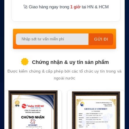
ụng
o, thời tiết và phúc lợi thuyền viên
🚀 Giao hàng ngay trong
1 giờ
tại HN & HCM
Please
leave
this
field
Chứng nhận & uy tín sản phẩm
empty.
Được kiểm chứng & cấp phép bởi các tổ chức uy tín trong và
ngoài nước