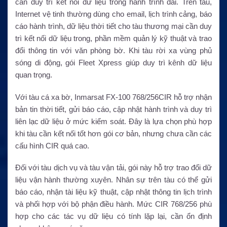
cần duy trì kết nối dữ liệu trong hành trình dài. Trên tàu,
Internet vệ tinh thường dùng cho email, lịch trình cảng, báo
cáo hành trình, dữ liệu thời tiết cho tàu thương mại cần duy
trì kết nối dữ liệu trong, phần mềm quản lý kỹ thuật và trao
đổi thông tin với văn phòng bờ. Khi tàu rời xa vùng phủ
sóng di động, gói Fleet Xpress giúp duy trì kênh dữ liệu
quan trọng.
Với tàu cá xa bờ, Inmarsat FX-100 768/256CIR hỗ trợ nhận
bản tin thời tiết, gửi báo cáo, cập nhật hành trình và duy trì
liên lạc dữ liệu ở mức kiểm soát. Đây là lựa chọn phù hợp
khi tàu cần kết nối tốt hơn gói cơ bản, nhưng chưa cần các
cấu hình CIR quá cao.
Đối với tàu dịch vụ và tàu vận tải, gói này hỗ trợ trao đổi dữ
liệu vận hành thường xuyên. Nhân sự trên tàu có thể gửi
báo cáo, nhận tài liệu kỹ thuật, cập nhật thông tin lịch trình
và phối hợp với bộ phận điều hành. Mức CIR 768/256 phù
hợp cho các tác vụ dữ liệu có tính lặp lại, cần ổn định