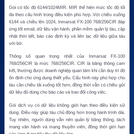
Gói có tốc độ 6144/1024MIR. MIR thể hiện mức tốc độ tối
đa theo cấu hình trong điều kiện phù hợp. Với chiều xuống
6144 và chiều lên 1024, Inmarsat FX-100 768/256CIR đáp
ứng tốt email, dữ liệu vận hành, phần mềm quản lý tàu, cập
nhật thời tiết, báo cáo định kỳ và liên lạc dữ liệu giữa tàu
với bờ.
Thông số quan trọng nhất của Inmarsat FX-100
768/256CIR là mức 768/256CIR. CIR là băng thông cam
kết, thường được doanh nghiệp quan tâm khi cần duy trì độ
ổn định cho ứng dụng thiết yếu. Cấu hình này phù hợp cho
tàu cần chiều tải xuống tốt hơn, đồng thời vẫn có chiều gửi
dữ liệu đủ dùng cho báo cáo và trao đổi công việc.
Gói dịch vụ có dữ liệu không giới hạn theo điều kiện sử
dụng. Điều này giúp tàu chủ động hơn trong hành trình dài.
Tuy nhiên, người dùng vẫn nên quản lý băng thông, tách
mạng vận hành và mạng thuyền viên, đồng thời giới hạn
các ứng dụng tiêu thụ dữ liệu lớn.