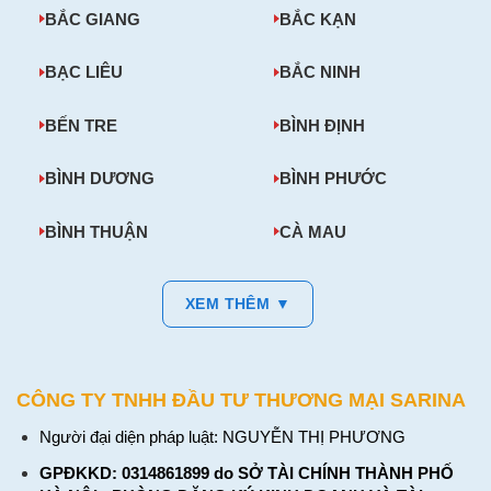
BẮC GIANG
BẮC KẠN
BẠC LIÊU
BẮC NINH
BẾN TRE
BÌNH ĐỊNH
BÌNH DƯƠNG
BÌNH PHƯỚC
BÌNH THUẬN
CÀ MAU
XEM THÊM ▼
CÔNG TY TNHH ĐẦU TƯ THƯƠNG MẠI SARINA
Người đại diện pháp luật: NGUYỄN THỊ PHƯƠNG
GPĐKKD: 0314861899 do SỞ TÀI CHÍNH THÀNH PHỐ