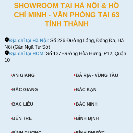
SHOWROOM TẠI HÀ NỘI & HỒ
CHÍ MINH - VĂN PHÒNG TẠI 63
TỈNH THÀNH
Địa chỉ tại Hà Nội:
Số 226 Đường Láng, Đống Đa, Hà
Nội (Gần Ngã Tư Sở)
Địa chỉ tại HCM:
Số 137 Đường Hòa Hưng, P12, Quận
10
AN GIANG
BÀ RỊA - VŨNG TÀU
BẮC GIANG
BẮC KẠN
BẠC LIÊU
BẮC NINH
BẾN TRE
BÌNH ĐỊNH
BÌNH DƯƠNG
BÌNH PHƯỚC