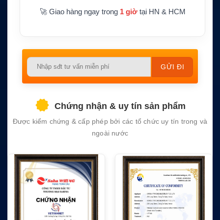
🚀 Giao hàng ngay trong
1 giờ
tại HN & HCM
Please
leave
this
field
Chứng nhận & uy tín sản phẩm
empty.
Được kiểm chứng & cấp phép bởi các tổ chức uy tín trong và
ngoài nước