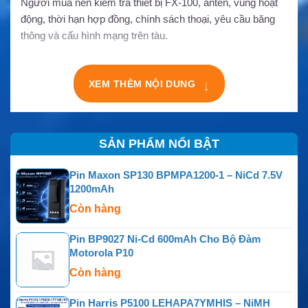
Người mua nên kiểm tra thiết bị FX-100, anten, vùng hoạt
động, thời hạn hợp đồng, chính sách thoại, yêu cầu băng
thông và cấu hình mạng trên tàu.
XEM THÊM NỘI DUNG
↓
SẢN PHẨM NỔI BẬT
Pin Maxon SP130 BPMPA1200-1 – NiCd 7.5V
1200mAh
Còn hàng
Pin BP9027 Ni-Cd 600mAh Cho Bộ Đàm
Motorola P10
Còn hàng
Pin Harris P5100 LEHAPA7YMHIS – NiMH