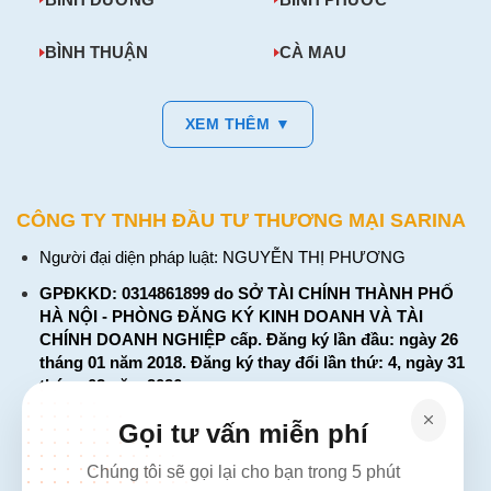
BÌNH THUẬN
CÀ MAU
XEM THÊM ▼
CÔNG TY TNHH ĐẦU TƯ THƯƠNG MẠI SARINA
Người đại diện pháp luật: NGUYỄN THỊ PHƯƠNG
GPĐKKD: 0314861899 do SỞ TÀI CHÍNH THÀNH PHỐ
HÀ NỘI - PHÒNG ĐĂNG KÝ KINH DOANH VÀ TÀI
CHÍNH DOANH NGHIỆP cấp. Đăng ký lần đầu: ngày 26
tháng 01 năm 2018. Đăng ký thay đổi lần thứ: 4, ngày 31
tháng 03 năm 2026
226 Đường Láng, Đống Đa, Hà Nội
Gọi tư vấn miễn phí
137 Đường Hòa Hưng, Phường 12, Quận 10, TP. Hồ Chí
Chúng tôi sẽ gọi lại cho bạn trong 5 phút
Minh