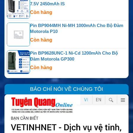
7.5V 2450mAh IS
Còn hàng
Pin BP9044MH Ni-MH 1000mAh Cho Bộ Đàm
Motorola P10
Còn hàng
Pin BP9628UNC-1 Ni-Cd 1200mAh Cho Bộ
Đàm Motorola GP300
Còn hàng
BÁO CHÍ NÓI VỀ CHÚNG TÔI