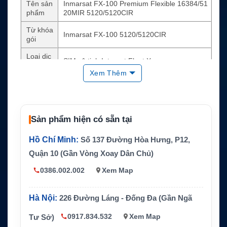
Tên sản
Inmarsat FX-100 Premium Flexible 16384/51
phẩm
20MIR 5120/5120CIR
Từ khóa
Inmarsat FX-100 5120/5120CIR
gói
Loại dịc
SIM vệ tinh Internet Fleet Xpress
h vụ
Xem Thêm
Mạng s
Inmarsat Fleet Xpress
ử dụng
MIR
16384/5120
Sản phẩm hiện có sẵn tại
CIR
5120/5120
Hồ Chí Minh:
Số 137 Đường Hòa Hưng, P12,
Dữ liệu
Không giới hạn theo điều kiện gói dịch vụ
Quận 10 (Gần Vòng Xoay Dân Chủ)
Thiết bị
Hệ thống Fleet Xpress FX-100 tương thích
phù hợp
0386.002.002
Xem Map
Ứng dụ
Internet vệ tinh cho tàu biển, vận hành, giám
ng
sát, email và phúc lợi thuyền viên
Hà Nội:
226 Đường Láng - Đống Đa (Gần Ngã
0917.834.532
Xem Map
Tư Sở)