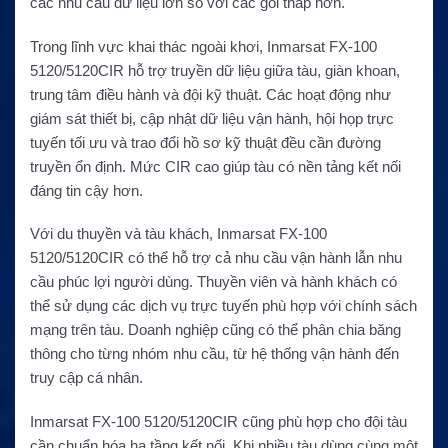
các nhu cầu dữ liệu lớn so với các gói thấp hơn.
Trong lĩnh vực khai thác ngoài khơi, Inmarsat FX-100
5120/5120CIR hỗ trợ truyền dữ liệu giữa tàu, giàn khoan,
trung tâm điều hành và đội kỹ thuật. Các hoạt động như
giám sát thiết bị, cập nhật dữ liệu vận hành, hội họp trực
tuyến tối ưu và trao đổi hồ sơ kỹ thuật đều cần đường
truyền ổn định. Mức CIR cao giúp tàu có nền tảng kết nối
đáng tin cậy hơn.
Với du thuyền và tàu khách, Inmarsat FX-100
5120/5120CIR có thể hỗ trợ cả nhu cầu vận hành lẫn nhu
cầu phúc lợi người dùng. Thuyền viên và hành khách có
thể sử dụng các dịch vụ trực tuyến phù hợp với chính sách
mạng trên tàu. Doanh nghiệp cũng có thể phân chia băng
thông cho từng nhóm nhu cầu, từ hệ thống vận hành đến
truy cập cá nhân.
Inmarsat FX-100 5120/5120CIR cũng phù hợp cho đội tàu
cần chuẩn hóa hạ tầng kết nối. Khi nhiều tàu dùng cùng một