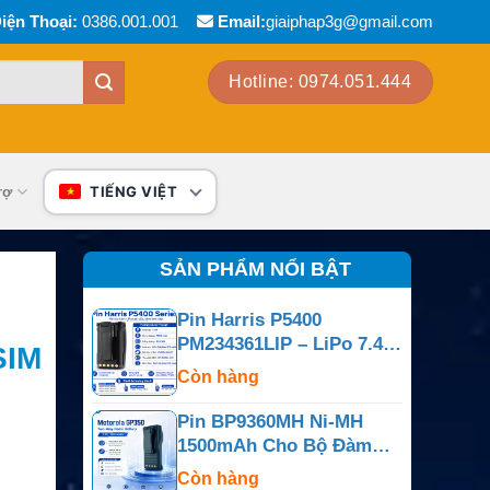
iện Thoại:
0386.001.001
Email:
giaiphap3g@gmail.com
Hotline: 0974.051.444
rợ
TIẾNG VIỆT
SẢN PHẨM NỔI BẬT
Pin Harris P5400
PM234361LIP – LiPo 7.4V
SIM
4100mAh
Còn hàng
Pin BP9360MH Ni-MH
1500mAh Cho Bộ Đàm
Motorola GP350
Còn hàng