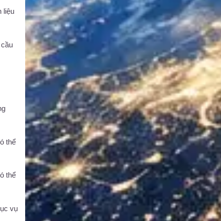
 liệu
 cầu
ng
có thể
ó thể
hục vụ