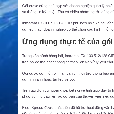
Gói cước cũng phù hợp với doanh nghiệp quản lý nhiều t
và thông tin kỹ thuật. Tàu có nhiều nhóm người dùng c
Inmarsat FX-100 512/128 CIR phù hợp hơn khi tàu cần
dữ liệu thấp, doanh nghiệp có thể chọn cấu hình nhỏ hơn
Ứng dụng thực tế của gó
Trong vận hành hàng hải, Inmarsat FX-100 512/128 CIR h
trên bờ có thể nhận thông tin theo lịch và xử lý yêu cầ
Gói cước còn hỗ trợ nhận bản tin thời tiết, thông báo an 
gửi hình ảnh hoặc tài liệu về bờ.
Trên tàu dịch vụ ngoài khơi, kết nối vệ tinh giúp duy tr
phục vụ nhu cầu liên lạc cơ bản của thuyền viên nếu đ
Fleet Xpress được phát triển để hỗ trợ hoạt động vận h
dữ liệu quản lý, hỗ trợ từ xa, IoT và liên lạc cá nhân t