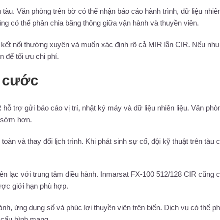
àu. Văn phòng trên bờ có thể nhận báo cáo hành trình, dữ liệu nhiên
ũng có thể phân chia băng thông giữa vận hành và thuyền viên.
 kết nối thường xuyên và muốn xác định rõ cả MIR lẫn CIR. Nếu nhu
 để tối ưu chi phí.
i cước
ỗ trợ gửi báo cáo vị trí, nhật ký máy và dữ liệu nhiên liệu. Văn phò
u sớm hơn.
toàn và thay đổi lịch trình. Khi phát sinh sự cố, đội kỹ thuật trên tàu 
ì liên lạc với trung tâm điều hành. Inmarsat FX-100 512/128 CIR cũng c
ược giới hạn phù hợp.
ành, ứng dụng số và phúc lợi thuyền viên trên biển. Dịch vụ có thể p
ùy cấu hình mạng.