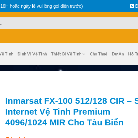
 18H hoặc ngày lễ vui lòng gọi điện trước)
Đ
Vệ Tinh
Định Vị Vệ Tinh
Thiết Bị Vệ Tinh
Cho Thuê
Dự Án
Hỗ T
Inmarsat FX-100 512/128 CIR – 
Internet Vệ Tinh Premium
4096/1024 MIR Cho Tàu Biển