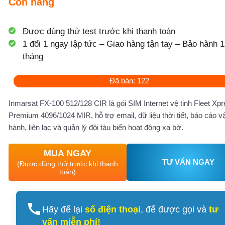
Còn hàng
Được dùng thử test trước khi thanh toán
1 đổi 1 ngay lập tức – Giao hàng tận tay – Bảo hành 1
tháng
Đã bán: 122
Inmarsat FX-100 512/128 CIR là gói SIM Internet vệ tinh Fleet Xp
Premium 4096/1024 MIR, hỗ trợ email, dữ liệu thời tiết, báo cáo v
hành, liên lạc và quản lý đội tàu biển hoạt động xa bờ.
MUA NGAY
TƯ VẤN NGAY
(Được dùng thử trước khi thanh
toán)
Hãy để lại
số điện thoại
, để được gọi và
tư
vấn miễn phí!