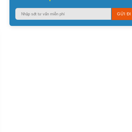
Please
leave
this
field
empty.