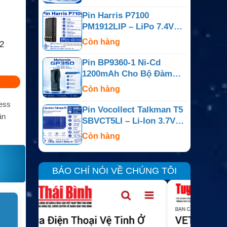
Pin Harris P7100
PM1912LIP – LiPo 7.4V
4100mAh
Còn hàng
2
Pin BP9360-1 Ni-Cd
1200mAh Cho Bộ Đàm
Motorola GP350
Còn hàng
ress
Pin Vocollect Talkman T5
ận
SBVCT5LI – Li-Ion 3.7V
5000mAh
Còn hàng
BÁO CHÍ NÓI VỀ CHÚNG TÔI