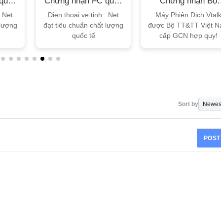
quốc
Chứng nhận FC quốc
Chứng nhận Bộ
tế
TT&TT
. Net
Dien thoai ve tinh . Net
Máy Phiên Dịch Vtal
 lượng
đạt tiêu chuẩn chất lượng
được Bộ TT&TT Việt 
quốc tế
cấp GCN hợp quy!
Sort by
POST