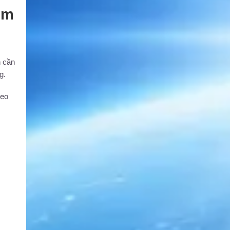
um
n cần
g.
heo