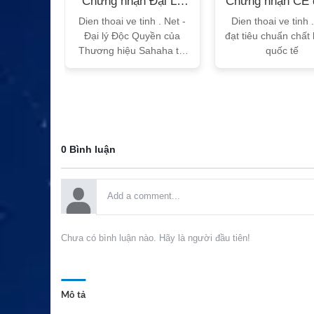
n Bộ
Chứng nhận Đại Lý
Chứng nhận CE 
T
Sahaha
tế
h Vtalk
Dien thoai ve tinh . Net -
Dien thoai ve tinh 
Việt Nam
Đại lý Độc Quyền của
đạt tiêu chuẩn chất
 quy!
Thương hiệu Sahaha tại
quốc tế
Việt Nam
0 Bình luận
Chưa có bình luận nào. Hãy là người đầu tiên!
Mô tả