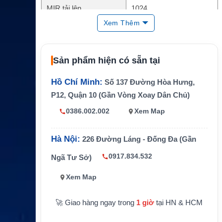
MIR tải lên
1024
Xem Thêm
CIR tải xuống
512
CIR tải lên
128
Sản phẩm hiện có sẵn tại
Unlimited theo chính sách
Dữ liệu
gói
Hồ Chí Minh:
Số 137 Đường Hòa Hưng,
Chu kỳ thanh toán
Hàng tháng
P12, Quận 10 (Gần Vòng Xoay Dân Chủ)
Thời hạn tối thiểu
12 tháng
0386.002.002
Xem Map
Internet vệ tinh hàng hải c
Ứng dụng
ho tàu biển
Hà Nội:
226 Đường Láng - Đống Đa (Gần
0917.834.532
Ngã Tư Sở)
Xem Map
🚀 Giao hàng ngay trong
1 giờ
tại HN & HCM