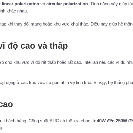
linear polarization
và
circular polarization
. Tính năng này giúp tà
tinh khác nhau.
ạp khi thay đổi mạng hoặc khu vực khai thác. Điều này giúp hệ thố
ĩ độ cao và thấp
ợp cho khu vực vĩ độ rất thấp hoặc rất cao. Intellian nêu các ví dụ nh
oạt động ở các khu vực có góc nhìn vệ tinh khó. Vì vậy, hệ thống ph
cao
u khách hàng. Công suất BUC có thể lựa chọn từ
40W đến 250W
để
u.