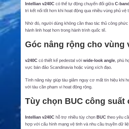
Intellian v240C
có thể tự động chuyển đổi giữa
C-band 
trì kết nối tốt hơn khi hoạt động qua nhiều vùng phủ vệ 
Nhờ đó, người dùng không cần thao tác thủ công phức t
hành linh hoạt hơn trong hành trình quốc tế.
Góc nâng rộng cho vùng v
v240C
có thiết kế pedestal với
wide-look angle
, phù h
vực bán đảo Scandinavia hoặc vùng xích đạo.
Tính năng này giúp tàu giảm nguy cơ mất tín hiệu khi h
với tàu cần phạm vi hoạt động rộng.
Tùy chọn BUC công suất 
Intellian v240C
hỗ trợ nhiều tùy chọn
BUC
theo yêu cầ
hợp với cấu hình mạng vệ tinh và nhu cầu truyền dữ liệ