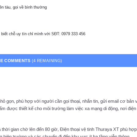
n tàu, gọi về bình thường
 biết chỗ uy tín chỉ mình với SĐT: 0979 333 456
RE COMMENTS
(4 REMAINING)
h nhỏ gọn, phù hợp với người cần gọi thoại, nhắn tin, gửi email cơ bản 
ẩm được thiết kế cho môi trường làm việc xa mạng di động, nơi điện 
 thời gian chờ lên đến 80 giờ, Điện thoại vệ tinh Thuraya XT phù hợ
ng hiện trường và các chuyến đi đến khu vực ít hạ tầng viễn thông.