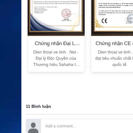
n Bộ
Chứng nhận Đại Lý
Chứng nhận CE 
T
Sahaha
tế
h Vtalk
Dien thoai ve tinh . Net -
Dien thoai ve tinh 
Việt Nam
Đại lý Độc Quyền của
đạt tiêu chuẩn chất
 quy!
Thương hiệu Sahaha tại
quốc tế
Việt Nam
11 Bình luận