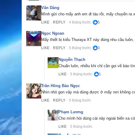
Văn Dàng
Mình gửi cho mấy anh em đi tàu rồi, mấy chuyến ra xa
LIKE
REPLY
4 tháng trước
5
·
·
Ngọc Ngoan
Mấy thiết bị kiểu Thuraya XT này đúng nhu cầu luôn, 
LIKE
REPLY
5 tháng trước
3
·
·
Nguyễn Thạch
Chuẩn luôn, nhiều khi chỉ cần gọi về báo tì
LIKE
5 tháng trước
1
·
Trần Hồng Bảo Ngọc
Nhìn nhỏ gọn vậy mà dùng được ở mấy nơi không có 
LIKE
REPLY
5 tháng trước
·
·
Phạm Lương
Cho mình hỏi dùng cái này ngoài biển xa c
LIKE
5 tháng trước
·