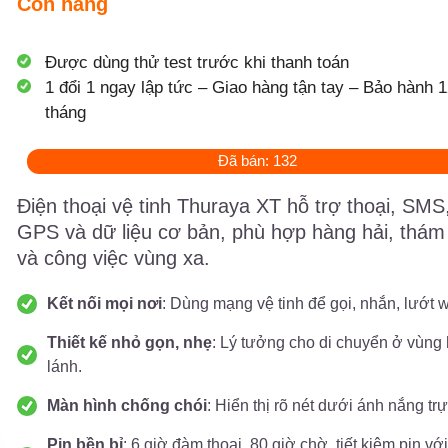
Còn hàng
Được dùng thử test trước khi thanh toán
1 đổi 1 ngay lập tức – Giao hàng tận tay – Bảo hành 1
tháng
Đã bán: 132
Điện thoại vệ tinh Thuraya XT hỗ trợ thoại, SMS
GPS và dữ liệu cơ bản, phù hợp hàng hải, thám
và công việc vùng xa.
Kết nối mọi nơi
: Dùng mạng vệ tinh để gọi, nhắn, lướt 
Thiết kế nhỏ gọn, nhẹ
: Lý tưởng cho di chuyển ở vùng
lánh.
Màn hình chống chói
: Hiển thị rõ nét dưới ánh nắng trự
Pin bền bỉ
: 6 giờ đàm thoại, 80 giờ chờ, tiết kiệm pin vớ