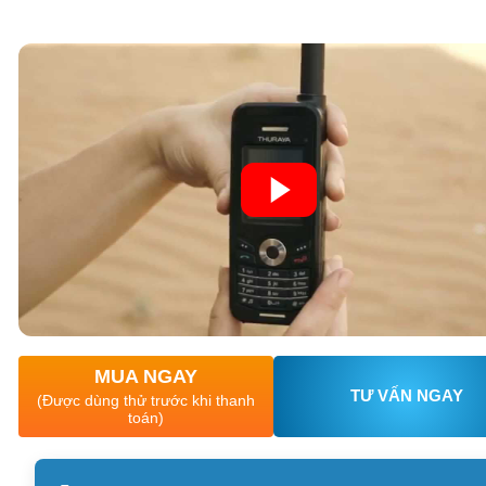
XEM CHI TIẾT
XEM CHI TIẾT
MUA NGAY
TƯ VẤN NGAY
(Được dùng thử trước khi thanh
toán)