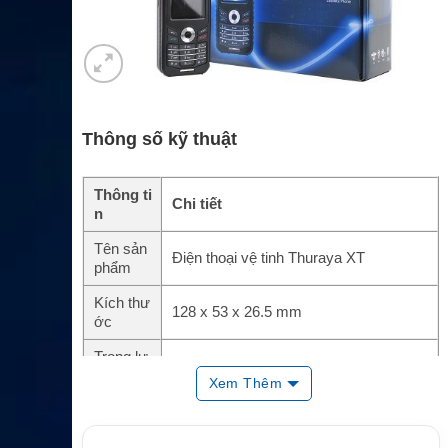
Thông số kỹ thuật
Thông ti
Chi tiết
n
Tên sản
Điện thoại vệ tinh Thuraya XT
phẩm
Kích thư
128 x 53 x 26.5 mm
ớc
Trọng lư
193 g
ợng
Xem Thêm
Màn hìn
Màu 2 inch, chống chói
h