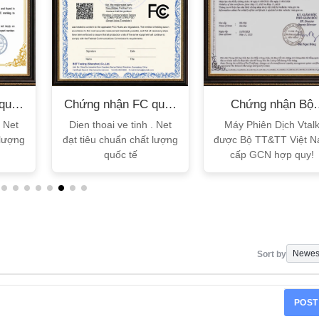
quốc
Chứng nhận FC quốc
Chứng nhận Bộ
tế
TT&TT
. Net
Dien thoai ve tinh . Net
Máy Phiên Dịch Vtal
 lượng
đạt tiêu chuẩn chất lượng
được Bộ TT&TT Việt 
quốc tế
cấp GCN hợp quy!
Sort by
POST