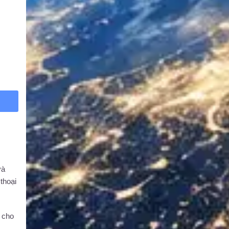
và
thoại
p cho