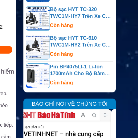
IC-F60V Và IC-M88
Bộ sạc HYT TC-320
TWC1M-HY7 Trên Xe Cho
TC-320 Và TC-320U
Còn hàng
2
Bộ sạc HYT TC-610
TWC1M-HY2 Trên Xe Cho
TC-610, TC-610P Và TC-
Còn hàng
620
,
Pin BP4075LI-1 Li-Ion
 hiểm
1700mAh Cho Bộ Đàm
Motorola BPR40 Và
Còn hàng
BearCom BC130
web.
BÁO CHÍ NÓI VỀ CHÚNG TÔI
 hẻo
c tiếp.
i cảm