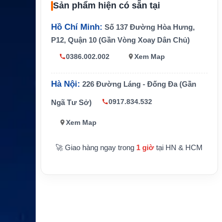
Sản phẩm hiện có sẵn tại
Pin
Đàm thoại đến 6 giờ, chờ đến 80 giờ
Dữ liệu
GmPRS, tốc độ tham chiếu 60/15 kbps
Hồ Chí Minh:
Số 137 Đường Hòa Hưng,
P12, Quận 10 (Gần Vòng Xoay Dân Chủ)
GPS
Có hỗ trợ GPS và waypoint
0386.002.002
Xem Map
Kết nối n
Cáp USB, tai nghe, nguồn DC
goài
Hà Nội:
226 Đường Láng - Đống Đa (Gần
Vùng ph
Hơn 140 quốc gia trong vùng phủ sóng
ủ sóng
Thuraya
0917.834.532
Ngã Tư Sở)
Ứng dụn
Hàng hải, thám hiểm, công trình xa, cứu
Xem Map
g
hộ, liên lạc dự phòng
🚀 Giao hàng ngay trong
1 giờ
tại HN & HCM