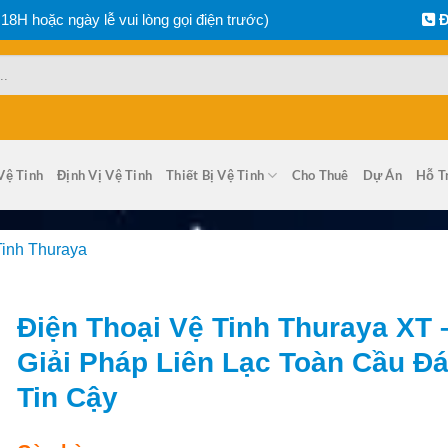
 18H hoặc ngày lễ vui lòng gọi điện trước)
Đ
Vệ Tinh
Định Vị Vệ Tinh
Thiết Bị Vệ Tinh
Cho Thuê
Dự Án
Hỗ T
Tinh Thuraya
Điện Thoại Vệ Tinh Thuraya XT 
Giải Pháp Liên Lạc Toàn Cầu Đ
Tin Cậy