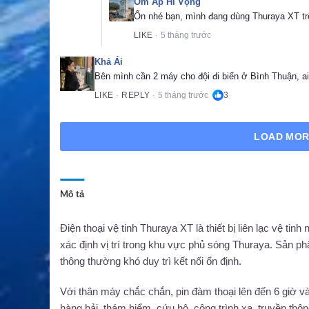
Ôm Ấp Hi Vọng
Ổn nhé bạn, mình đang dùng Thuraya XT trê
LIKE
5 tháng trước
·
Khả Ái
Bên mình cần 2 máy cho đội đi biển ở Bình Thuận, ai
LIKE
REPLY
5 tháng trước
3
·
·
LOAD MO
Mô tả
Điện thoại vệ tinh Thuraya XT là thiết bị liên lạc vệ tin
xác định vị trí trong khu vực phủ sóng Thuraya. Sản ph
thông thường khó duy trì kết nối ổn định.
Với thân máy chắc chắn, pin đàm thoại lên đến 6 giờ và
hàng hải, thám hiểm, cứu hộ, công trình xa, truyền thô