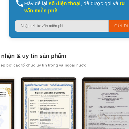
Hãy để lại
số điện thoại
, để được gọi và
tư
vấn miễn phí!
Please
leave
this
field
empty.
nhận & uy tín sản phẩm
p bởi các tổ chức uy tín trong và ngoài nước