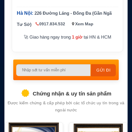
h ngoài
Anten, RF, vô tuyến, mạng không dây, thiết
Hà Nội:
226 Đường Láng - Đống Đa (Gần Ngã
Ứng dụng
bị 50 Ohm tương thích
0917.834.532
Xem Map
Tư Sở)
🚀 Giao hàng ngay trong
1 giờ
tại HN & HCM
Please
leave
this
field
Chứng nhận & uy tín sản phẩm
empty.
Được kiểm chứng & cấp phép bởi các tổ chức uy tín trong và
ngoài nước