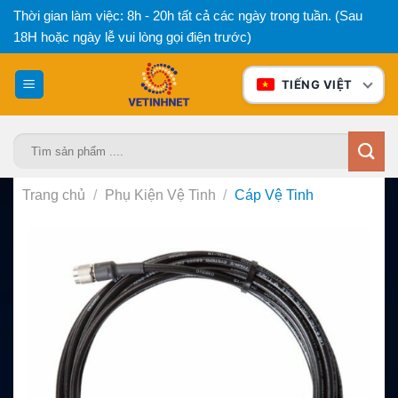
Bỏ
Thời gian làm việc: 8h - 20h tất cả các ngày trong tuần. (Sau
qua
18H hoặc ngày lễ vui lòng gọi điện trước)
nội
dung
TIẾNG VIỆT
Tìm
kiếm:
Trang chủ
/
Phụ Kiện Vệ Tinh
/
Cáp Vệ Tinh