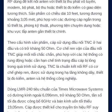
RF dùng để kết nối anten với thiết bị thu phát vô tuyến,
modem, bộ phát, bộ thu hoặc thiết bị đo kiểm có giao diện
tương thích. Sản phẩm có chiều dài 10 feet, tương đương
khoảng 3,05 mét, phù hợp với các đường cáp ngắn trong
tủ thiết bị, phòng kỹ thuật, phương tiện chuyên dụng hoặc
khu vực lắp anten gần thiết bị chính.
Theo cấu hình sản phẩm, cáp sử dụng đầu nối TNC ở hai
đầu và có trở kháng 50 Ohm. Cơ chế ren vặn của đầu nối
TNC giúp mối nối chắc chắn, phù hợp với các hệ thống có
rung động hoặc cần hạn chế tình trạng đầu cáp bị lỏng
trong quá trình sử dụng. TNC là chuẩn kết nối RF có cơ
chế ghép ren, được sử dụng trong hạ tầng không dây, thiết
bị đo kiểm, anten và hệ thống công nghiệp.
Dòng LMR-240 tiêu chuẩn của Times Microwave Systems
có đường kính ngoài 6,096mm, trở kháng 50 Ohm, tần số
tối đa được công bố 6GHz và bán kính uốn tối thiểu
19,05mm. Cáp được thiết kế cho truyền tín hiệu RF suy