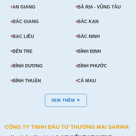
AN GIANG
BÀ RỊA - VŨNG TÀU
BẮC GIANG
BẮC KẠN
BẠC LIÊU
BẮC NINH
BẾN TRE
BÌNH ĐỊNH
BÌNH DƯƠNG
BÌNH PHƯỚC
BÌNH THUẬN
CÀ MAU
XEM THÊM ▼
CÔNG TY TNHH ĐẦU TƯ THƯƠNG MẠI SARINA