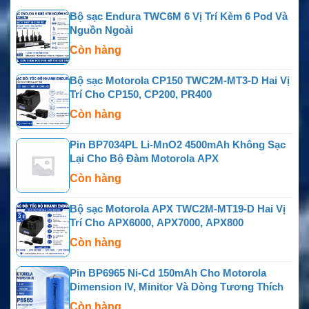
Bộ sạc Endura TWC6M 6 Vị Trí Kèm 6 Pod Và
Nguồn Ngoài
Còn hàng
Bộ sạc Motorola CP150 TWC2M-MT3-D Hai Vị
Trí Cho CP150, CP200, PR400
Còn hàng
Pin BP7034PL Li-MnO2 4500mAh Không Sạc
Lại Cho Bộ Đàm Motorola APX
Còn hàng
Bộ sạc Motorola APX TWC2M-MT19-D Hai Vị
Trí Cho APX6000, APX7000, APX800
Còn hàng
Pin BP6965 Ni-Cd 150mAh Cho Motorola
Dimension IV, Minitor Và Dòng Tương Thích
Còn hàng