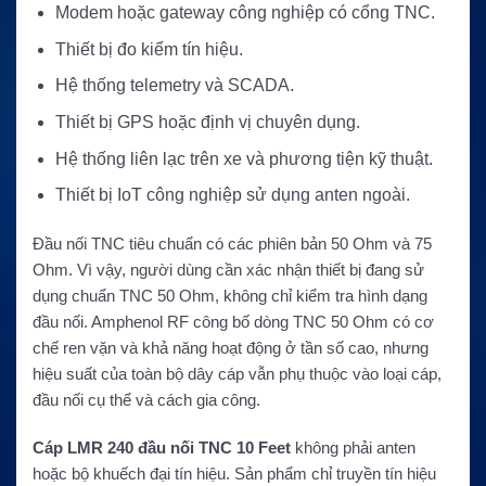
Modem hoặc gateway công nghiệp có cổng TNC.
Thiết bị đo kiểm tín hiệu.
Hệ thống telemetry và SCADA.
Thiết bị GPS hoặc định vị chuyên dụng.
Hệ thống liên lạc trên xe và phương tiện kỹ thuật.
Thiết bị IoT công nghiệp sử dụng anten ngoài.
Đầu nối TNC tiêu chuẩn có các phiên bản 50 Ohm và 75
Ohm. Vì vậy, người dùng cần xác nhận thiết bị đang sử
dụng chuẩn TNC 50 Ohm, không chỉ kiểm tra hình dạng
đầu nối. Amphenol RF công bố dòng TNC 50 Ohm có cơ
chế ren vặn và khả năng hoạt động ở tần số cao, nhưng
hiệu suất của toàn bộ dây cáp vẫn phụ thuộc vào loại cáp,
đầu nối cụ thể và cách gia công.
Cáp LMR 240 đầu nối TNC 10 Feet
không phải anten
hoặc bộ khuếch đại tín hiệu. Sản phẩm chỉ truyền tín hiệu