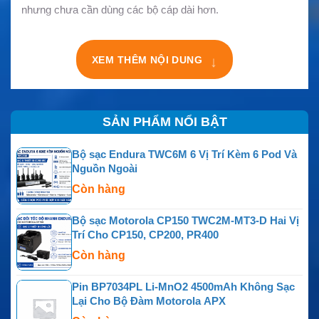
nhưng chưa cần dùng các bộ cáp dài hơn.
XEM THÊM NỘI DUNG
↓
SẢN PHẨM NỔI BẬT
Bộ sạc Endura TWC6M 6 Vị Trí Kèm 6 Pod Và
Nguồn Ngoài
Còn hàng
Bộ sạc Motorola CP150 TWC2M-MT3-D Hai Vị
Trí Cho CP150, CP200, PR400
Còn hàng
Pin BP7034PL Li-MnO2 4500mAh Không Sạc
Lại Cho Bộ Đàm Motorola APX