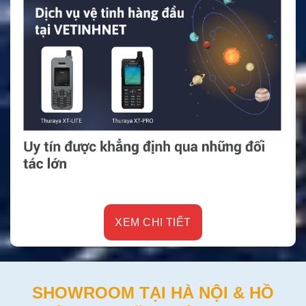
XEM CHI TIẾT
SHOWROOM TẠI HÀ NỘI & HỒ