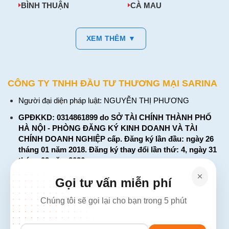
BÌNH THUẬN
CÀ MAU
XEM THÊM ▼
CÔNG TY TNHH ĐẦU TƯ THƯƠNG MẠI SARINA
Người đại diện pháp luật: NGUYỄN THỊ PHƯƠNG
GPĐKKD: 0314861899 do SỞ TÀI CHÍNH THÀNH PHỐ
HÀ NỘI - PHÒNG ĐĂNG KÝ KINH DOANH VÀ TÀI
CHÍNH DOANH NGHIỆP cấp. Đăng ký lần đầu: ngày 26
tháng 01 năm 2018. Đăng ký thay đổi lần thứ: 4, ngày 31
tháng 03 năm 2026
226 Đường Láng, Đống Đa, Hà Nội
Gọi tư vấn miễn phí
137 Đường Hòa Hưng, Phường 12, Quận 10, TP. Hồ Chí
Chúng tôi sẽ gọi lại cho bạn trong 5 phút
Minh
Hotline: 1900 2106 - 0386 001 001