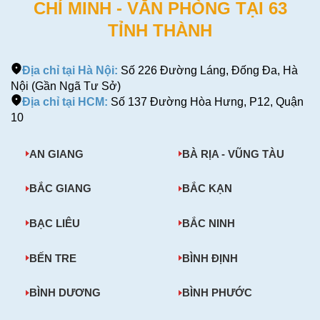
CHÍ MINH - VĂN PHÒNG TẠI 63
TỈNH THÀNH
Địa chỉ tại Hà Nội:
Số 226 Đường Láng, Đống Đa, Hà
Nội (Gần Ngã Tư Sở)
Địa chỉ tại HCM:
Số 137 Đường Hòa Hưng, P12, Quận
10
AN GIANG
BÀ RỊA - VŨNG TÀU
BẮC GIANG
BẮC KẠN
BẠC LIÊU
BẮC NINH
BẾN TRE
BÌNH ĐỊNH
BÌNH DƯƠNG
BÌNH PHƯỚC