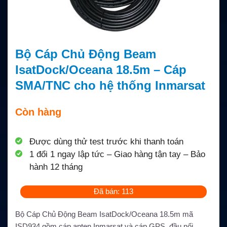
Bộ Cáp Chủ Động Beam
IsatDock/Oceana 18.5m – Cáp
SMA/TNC cho hệ thống Inmarsat
Còn hàng
Được dùng thử test trước khi thanh toán
1 đổi 1 ngay lập tức – Giao hàng tận tay – Bảo
hành 12 tháng
Đã bán: 113
Bộ Cáp Chủ Động Beam IsatDock/Oceana 18.5m mã
ISD934 gồm cáp anten Inmarsat và cáp GPS, đầu nối