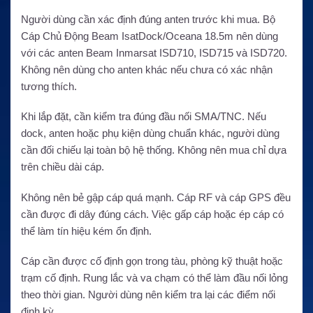
Người dùng cần xác định đúng anten trước khi mua. Bộ
Cáp Chủ Động Beam IsatDock/Oceana 18.5m nên dùng
với các anten Beam Inmarsat ISD710, ISD715 và ISD720.
Không nên dùng cho anten khác nếu chưa có xác nhận
tương thích.
Khi lắp đặt, cần kiểm tra đúng đầu nối SMA/TNC. Nếu
dock, anten hoặc phụ kiện dùng chuẩn khác, người dùng
cần đối chiếu lại toàn bộ hệ thống. Không nên mua chỉ dựa
trên chiều dài cáp.
Không nên bẻ gập cáp quá mạnh. Cáp RF và cáp GPS đều
cần được đi dây đúng cách. Việc gấp cáp hoặc ép cáp có
thể làm tín hiệu kém ổn định.
Cáp cần được cố định gọn trong tàu, phòng kỹ thuật hoặc
trạm cố định. Rung lắc và va chạm có thể làm đầu nối lỏng
theo thời gian. Người dùng nên kiểm tra lại các điểm nối
định kỳ.