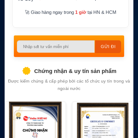
🚀 Giao hàng ngay trong
1 giờ
tại HN & HCM
Please
leave
this
field
Chứng nhận & uy tín sản phẩm
empty.
Được kiểm chứng & cấp phép bởi các tổ chức uy tín trong và
ngoài nước