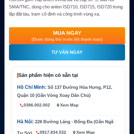
SMA/TNC, dùng cho anten ISD710, ISD715, ISD720 trong
lắp đặt tàu, trạm cố định và công trình vùng xa.
MUA NGAY
(Được dùng thử trước khi thanh toán)
TƯ VẤN NGAY
Sản phẩm hiện có sẵn tại
Hồ Chí Minh:
Số 137 Đường Hòa Hưng, P12,
Quận 10 (Gần Vòng Xoay Dân Chủ)
0386.002.002
Xem Map
Hà Nội:
226 Đường Láng - Đống Đa (Gần Ngã
0917.834.532
Xem Map
Tư Sở)