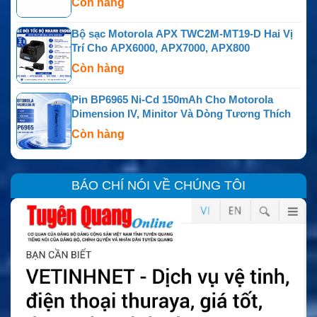
Còn hàng
Bộ sạc Motorola APX TWC2M-MT19-D Hai Vị
Trí Cho APX6000, APX7000, APX800
Còn hàng
Pin BP6965 Ni-Cd 150mAh Cho Motorola
Dimension IV, Minitor Và Dòng Tương Thích
Còn hàng
BÁO CHÍ NÓI VỀ CHÚNG TÔI