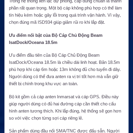
Trong hệ thống liên lạc dự phòng, cáp đúng chuẩn là thành
phần rất quan trọng. Một bộ cáp không phù hợp có thể làm
tín hiệu kém hoặc gây lỗi trong quá trình vận hành. Vì vậy,
chọn đúng mã ISD934 giúp giảm rủi ro khi lắp đặt.
Ưu điểm nổi bật của Bộ Cáp Chủ Động Beam
IsatDock/Oceana 18.5m
Ưu điểm đầu tiên của Bộ Cáp Chủ Động Beam
IsatDock/Oceana 18.5m là chiều dài linh hoạt. Bản 18.5m
phù hợp khi cáp 6m hoặc 13m không đủ cho tuyến đi dây.
Người dùng có thể đưa anten ra vị trí tốt hơn mà vẫn giữ
thiết bị chính trong khu vực an toàn.
Bộ kit gồm cả cáp anten Inmarsat và cáp GPS. Điều này
giúp người dùng có đủ hai đường cáp cần thiết cho cấu
hình anten tương thích. Khi lắp đúng, hệ thống sẽ gọn hơn
so với việc chọn từng sợi cáp riêng lẻ.
Sản phẩm dùng đầu nối SMA/TNC được đấu sẵn. Người