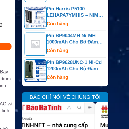
Pin Harris P5100
LEHAPA7YMHIS – NiMH
7.5V 2450mAh IS
Còn hàng
2
Pin BP9044MH Ni-MH
1000mAh Cho Bộ Đàm
Motorola P10
Còn hàng
Pin BP9628UNC-1 Ni-Cd
1200mAh Cho Bộ Đàm
 Bay
Motorola GP300
Còn hàng
ridium
ình
BÁO CHÍ NÓI VỀ CHÚNG TÔI
 AC và
 linh
 nhỏ