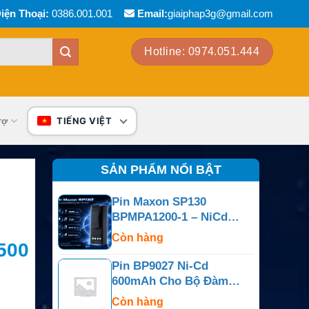
iện Thoại:
0386.001.001
Email:
giaiphap3g@gmail.com
Hotline: 0974.051.444
rợ
TIẾNG VIỆT
SẢN PHẨM NỔI BẬT
Pin Maxon SP130
BPMPA1200-1 – NiCd
n
7.5V 1200mAh
Còn hàng
500
Pin BP9027 Ni-Cd
600mAh Cho Bộ Đàm
Motorola P10
Còn hàng