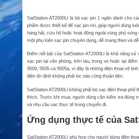
SatStation AT2000LI là bộ sạc pin 1 ngăn dành cho các
phẩm được thiết kế để sạc pin rời, giúp người dùng lu
hàng hải, cứu hộ hoặc hoạt động ngoài vùng phủ sóng 
một phụ kiện sạc pin chuyên dụng, dễ mang theo và dễ bố 
Điểm nổi bật của SatStation AT2000LI là khả năng sử 
sạc pin tại văn phòng, trên tàu, trong xe hoặc tại đi
9500, 9505 và 9505a, vì đây là những điện thoại vệ tin
điện ổn định không phải lúc nào cũng thuận tiện.
SatStation AT2000LI không phải bộ sạc điện thoại phổ t
thích. Trước khi mua, người dùng cần kiểm tra đúng mo
và nhu cầu sạc thực tế trong chuyến đi.
Ứng dụng thực tế của Sat
SatStation AT2000LI phù hợp cho người dùng điện thoại 