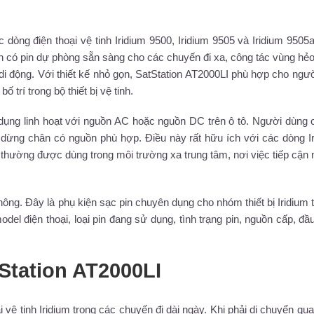
 dòng điện thoại vệ tinh Iridium 9500, Iridium 9505 và Iridium 9505
ôn có pin dự phòng sẵn sàng cho các chuyến đi xa, công tác vùng hẻo
di động. Với thiết kế nhỏ gọn, SatStation AT2000LI phù hợp cho ngư
trí trong bộ thiết bị vệ tinh.
dụng linh hoạt với nguồn AC hoặc nguồn DC trên ô tô. Người dùng 
ểm dừng chân có nguồn phù hợp. Điều này rất hữu ích với các dòng I
h thường được dùng trong môi trường xa trung tâm, nơi việc tiếp cận
hông. Đây là phụ kiện sạc pin chuyên dụng cho nhóm thiết bị Iridium
del điện thoại, loại pin đang sử dụng, tình trạng pin, nguồn cấp, đ
Station AT2000LI
vệ tinh Iridium trong các chuyến đi dài ngày. Khi phải di chuyển qu