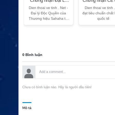
n Bộ
Chứng nhận Đại Lý
Chứng nhận CE 
T
Sahaha
tế
h Vtalk
Dien thoai ve tinh . Net -
Dien thoai ve tinh 
Việt Nam
Đại lý Độc Quyền của
đạt tiêu chuẩn chất
 quy!
Thương hiệu Sahaha tại
quốc tế
Việt Nam
0 Bình luận
Chưa có bình luận nào. Hãy là người đầu tiên!
Mô tả