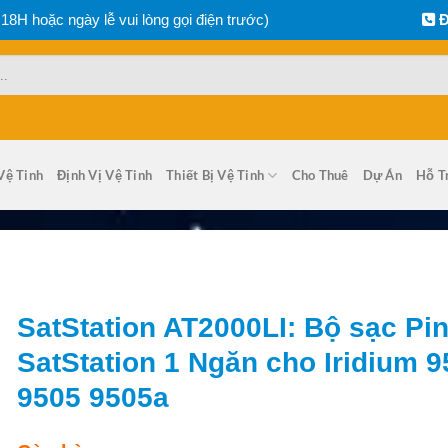
 18H hoặc ngày lễ vui lòng gọi điện trước)
Đ
Vệ Tinh
Định Vị Vệ Tinh
Thiết Bị Vệ Tinh
Cho Thuê
Dự Án
Hỗ T
SatStation AT2000LI: Bộ sạc Pi
SatStation 1 Ngăn cho Iridium 9
9505 9505a