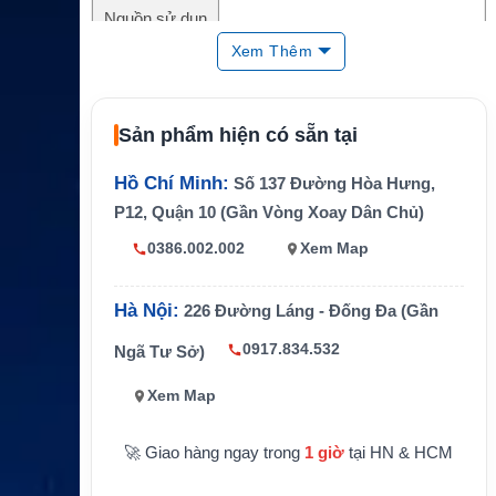
Nguồn sử dụn
AC hoặc DC trên ô tô
g
Xem Thêm
Tính năng chí
Sạc pin rời cho điện thoại vệ tinh Iri
nh
dium
Sản phẩm hiện có sẵn tại
Hàng hải, cứu hộ, khảo sát, công t
Ứng dụng
ác vùng xa
Hồ Chí Minh:
Số 137 Đường Hòa Hưng,
P12, Quận 10 (Gần Vòng Xoay Dân Chủ)
0386.002.002
Xem Map
Hà Nội:
226 Đường Láng - Đống Đa (Gần
0917.834.532
Ngã Tư Sở)
Xem Map
🚀 Giao hàng ngay trong
1 giờ
tại HN & HCM