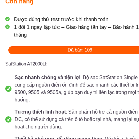
Còn hàng
Được dùng thử test trước khi thanh toán
1 đổi 1 ngay lập tức – Giao hàng tận tay – Bảo hành 1
tháng
Đã bán: 109
SatStation AT2000LI:
Sạc nhanh chóng và tiện lợi
: Bộ sạc SatStation Single
cung cấp nguồn điện ổn định để sạc nhanh các thiết bị I
9500, 9505 và 9505a, giúp bạn duy trì liên lạc trong mọi t
huống.
Tương thích linh hoạt
: Sản phẩm hỗ trợ cả nguồn điện
DC, có thể sử dụng cả trên ô tô hoặc tại nhà, mang lại sự
hoạt cho người dùng.
Thiết kế nhỏ gọn, dễ dàng mang theo
: Với kích thước