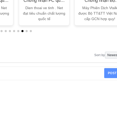
quốc
Chứng nhận FC quốc
Chứng nhận Bộ
tế
TT&TT
. Net
Dien thoai ve tinh . Net
Máy Phiên Dịch Vtal
 lượng
đạt tiêu chuẩn chất lượng
được Bộ TT&TT Việt 
quốc tế
cấp GCN hợp quy!
Sort by
POST