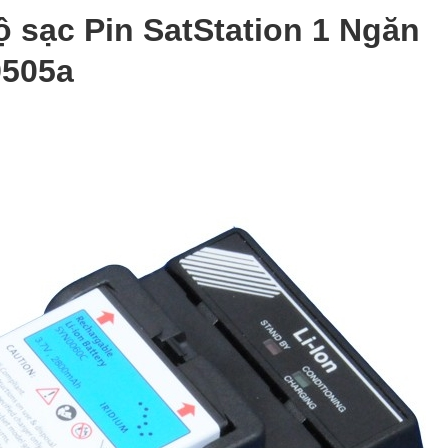
ộ sạc Pin SatStation 1 Ngăn
9505a