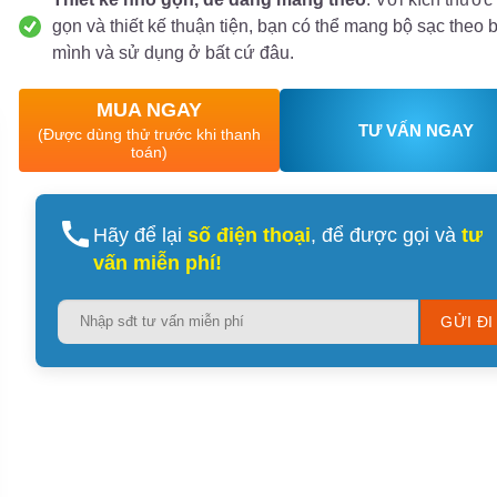
gọn và thiết kế thuận tiện, bạn có thể mang bộ sạc theo 
mình và sử dụng ở bất cứ đâu.
MUA NGAY
TƯ VẤN NGAY
(Được dùng thử trước khi thanh
toán)
Hãy để lại
số điện thoại
, để được gọi và
tư
vấn miễn phí!
Please
leave
this
field
empty.