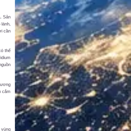
a. Sản
 lánh,
ời cần
có thể
ridium
 nguồn
 tương
ầu cắm
a vùng