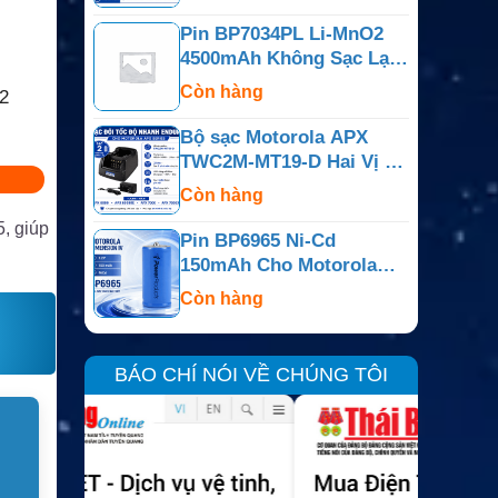
PR400
Pin BP7034PL Li-MnO2
4500mAh Không Sạc Lại
Cho Bộ Đàm Motorola
Còn hàng
2
APX
Bộ sạc Motorola APX
TWC2M-MT19-D Hai Vị Trí
Cho APX6000, APX7000,
Còn hàng
APX800
, giúp
Pin BP6965 Ni-Cd
150mAh Cho Motorola
Dimension IV, Minitor Và
Còn hàng
Dòng Tương Thích
BÁO CHÍ NÓI VỀ CHÚNG TÔI