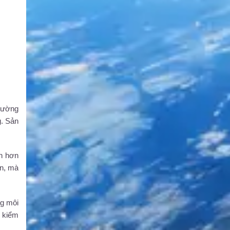
thường
g. Sản
àn hơn
ơn, mà
ng môi
n kiểm