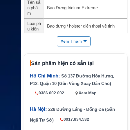
Tên sả
n phẩ
Bao Đựng Iridium Extreme
m
Loại ph
Bao đựng / holster điện thoại vệ tinh
ụ kiện
Thiết bị
Xem Thêm
tương t
Iridium Extreme 9575
hích
Mã tha
Sản phẩm hiện có sẵn tại
m khả
H3HOL1101
o
Hồ Chí Minh:
Số 137 Đường Hòa Hưng,
Tính n
P12, Quận 10 (Gần Vòng Xoay Dân Chủ)
Bảo vệ máy, hỗ trợ mang theo, có kẹp gắ
ăng chí
n tiện dụng
nh
0386.002.002
Xem Map
Hàng hải, cứu hộ, khảo sát, công trình vù
Ứng d
ng xa, du lịch mạo hiểm và liên lạc vệ tinh
Hà Nội:
226 Đường Láng - Đống Đa (Gần
ụng
dự phòng
0917.834.532
Ngã Tư Sở)