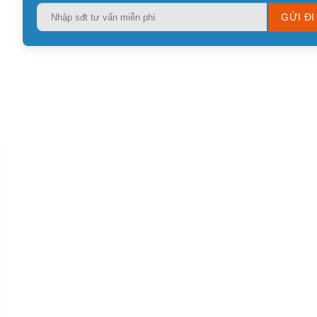
Please
leave
this
field
empty.