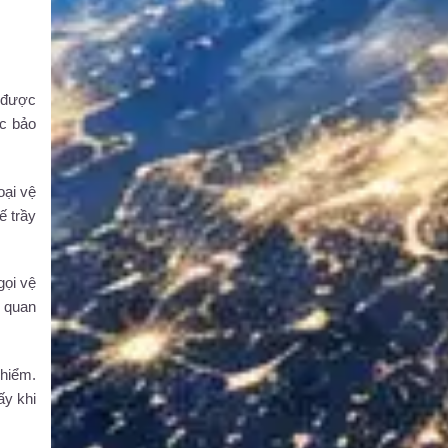
h được
ợc bảo
oại vệ
ế trầy
gọi vệ
ố quan
 hiểm.
ấy khi