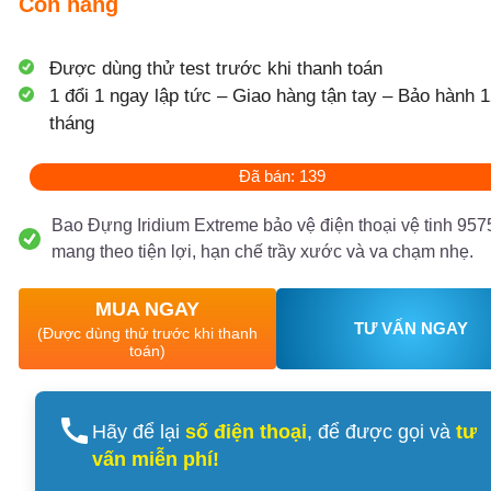
Còn hàng
Được dùng thử test trước khi thanh toán
1 đổi 1 ngay lập tức – Giao hàng tận tay – Bảo hành 1
tháng
Đã bán: 139
Bao Đựng Iridium Extreme bảo vệ điện thoại vệ tinh 9575
mang theo tiện lợi, hạn chế trầy xước và va chạm nhẹ.
MUA NGAY
TƯ VẤN NGAY
(Được dùng thử trước khi thanh
toán)
Hãy để lại
số điện thoại
, để được gọi và
tư
vấn miễn phí!