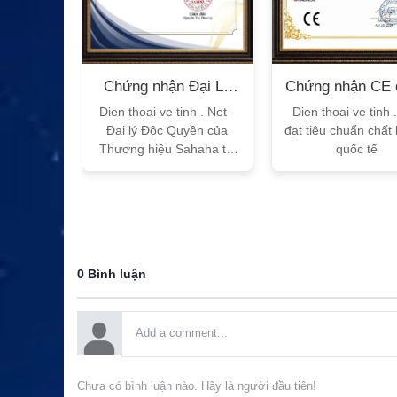
n Bộ
Chứng nhận Đại Lý
Chứng nhận CE 
T
Sahaha
tế
h Vtalk
Dien thoai ve tinh . Net -
Dien thoai ve tinh 
Việt Nam
Đại lý Độc Quyền của
đạt tiêu chuẩn chất
 quy!
Thương hiệu Sahaha tại
quốc tế
Việt Nam
0 Bình luận
Chưa có bình luận nào. Hãy là người đầu tiên!