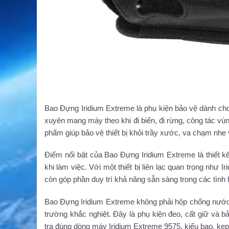
Bao Đựng Iridium Extreme là phụ kiện bảo vệ dành cho
xuyên mang máy theo khi đi biển, đi rừng, công tác vù
phẩm giúp bảo vệ thiết bị khỏi trầy xước, va chạm nhẹ 
Điểm nổi bật của Bao Đựng Iridium Extreme là thiết k
khi làm việc. Với một thiết bị liên lạc quan trọng như 
còn góp phần duy trì khả năng sẵn sàng trong các tình 
Bao Đựng Iridium Extreme không phải hộp chống nước c
trường khắc nghiệt. Đây là phụ kiện đeo, cất giữ và 
tra đúng dòng máy Iridium Extreme 9575, kiểu bao, kẹ