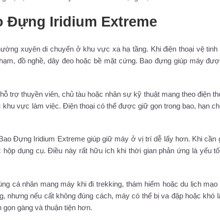
o Đựng Iridium Extreme
ờng xuyên di chuyển ở khu vực xa hạ tầng. Khi điện thoại vệ tin
va chạm, đồ nghề, dây đeo hoặc bề mặt cứng. Bao đựng giúp máy đư
ỗ trợ thuyền viên, chủ tàu hoặc nhân sự kỹ thuật mang theo điện th
c khu vực làm việc. Điện thoại có thể được giữ gọn trong bao, hạn ch
Bao Đựng Iridium Extreme giúp giữ máy ở vị trí dễ lấy hơn. Khi cần 
ặc hộp dụng cụ. Điều này rất hữu ích khi thời gian phản ứng là yếu t
ng cá nhân mang máy khi đi trekking, thám hiểm hoặc du lịch mạo
ọng, nhưng nếu cất không đúng cách, máy có thể bị va đập hoặc khó l
n gọn gàng và thuận tiện hơn.