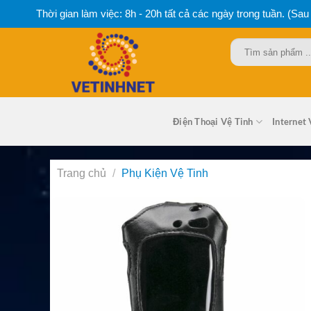
Bỏ
Thời gian làm việc: 8h - 20h tất cả các ngày trong tuần. (Sau
qua
nội
Tìm
dung
kiếm:
Điện Thoại Vệ Tinh
Internet 
Trang chủ
/
Phụ Kiện Vệ Tinh