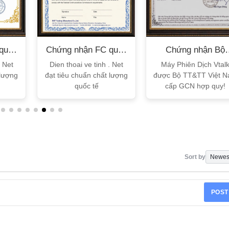
quốc
Chứng nhận FC quốc
Chứng nhận Bộ
tế
TT&TT
. Net
Dien thoai ve tinh . Net
Máy Phiên Dịch Vtal
 lượng
đạt tiêu chuẩn chất lượng
được Bộ TT&TT Việt 
quốc tế
cấp GCN hợp quy!
Sort by
POST