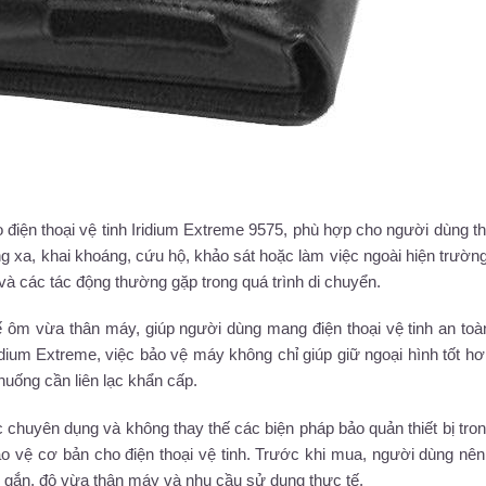
 điện thoại vệ tinh Iridium Extreme 9575, phù hợp cho người dùng 
ng xa, khai khoáng, cứu hộ, khảo sát hoặc làm việc ngoài hiện trườn
và các tác động thường gặp trong quá trình di chuyển.
ế ôm vừa thân máy, giúp người dùng mang điện thoại vệ tinh an to
Iridium Extreme, việc bảo vệ máy không chỉ giúp giữ ngoại hình tốt h
huống cần liên lạc khẩn cấp.
huyên dụng và không thay thế các biện pháp bảo quản thiết bị tro
bảo vệ cơ bản cho điện thoại vệ tinh. Trước khi mua, người dùng nê
p gắn, độ vừa thân máy và nhu cầu sử dụng thực tế.