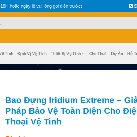
 18H hoặc ngày lễ vui lòng gọi điện trước)
Đ
Vệ Tinh
Định Vị Vệ Tinh
Thiết Bị Vệ Tinh
Cho Thuê
Dự Án
Hỗ T
Bao Đựng Iridium Extreme – Giả
Pháp Bảo Vệ Toàn Diện Cho Điệ
Thoại Vệ Tinh