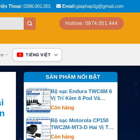
iện Thoại:
0386.001.001
Email:
giaiphap3g@gmail.com
Hotline: 0974.051.444
rợ
TIẾNG VIỆT
SẢN PHẨM NỔI BẬT
Bộ sạc Endura TWC6M 6
Vị Trí Kèm 6 Pod Và
i
Nguồn Ngoài
Còn hàng
n
Bộ sạc Motorola CP150
TWC2M-MT3-D Hai Vị Trí
Cho CP150, CP200,
Còn hàng