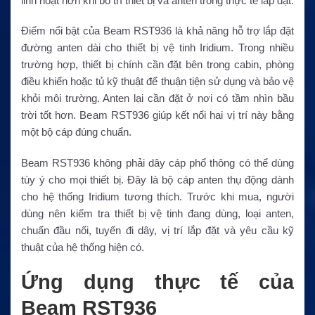
linh hoạt hơn khi bố trí thiết bị và anten trong thực tế lắp đặt.
Điểm nổi bật của Beam RST936 là khả năng hỗ trợ lắp đặt
đường anten dài cho thiết bị vệ tinh Iridium. Trong nhiều
trường hợp, thiết bị chính cần đặt bên trong cabin, phòng
điều khiển hoặc tủ kỹ thuật để thuận tiện sử dụng và bảo vệ
khỏi môi trường. Anten lại cần đặt ở nơi có tầm nhìn bầu
trời tốt hơn. Beam RST936 giúp kết nối hai vị trí này bằng
một bộ cáp đúng chuẩn.
Beam RST936 không phải dây cáp phổ thông có thể dùng
tùy ý cho mọi thiết bị. Đây là bộ cáp anten thụ động dành
cho hệ thống Iridium tương thích. Trước khi mua, người
dùng nên kiểm tra thiết bị vệ tinh đang dùng, loại anten,
chuẩn đầu nối, tuyến đi dây, vị trí lắp đặt và yêu cầu kỹ
thuật của hệ thống hiện có.
Ứng dụng thực tế của
Beam RST936