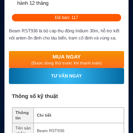
hành 12 tháng
Đã bán: 117
Beam RST936 là bộ cáp thụ động Iridium 30m, hỗ trợ kết
nối anten ổn định cho tàu biển, trạm cố định và vùng xa.
MUA NGAY
(Được dùng thử trước khi thanh toán)
TƯ VẤN NGAY
Thông số kỹ thuật
Thông
Chi tiết
tin
Tên sản
Beam RST936