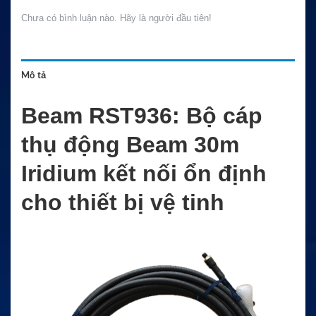
Chưa có bình luận nào. Hãy là người đầu tiên!
Mô tả
Beam RST936: Bộ cáp
thụ động Beam 30m
Iridium kết nối ổn định
cho thiết bị vệ tinh