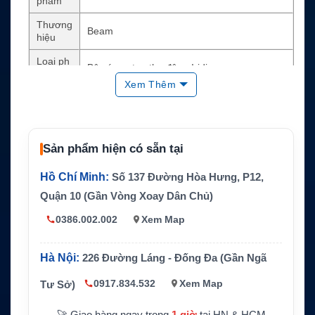
phẩm
Thương
Beam
hiệu
Loại ph
Bộ cáp anten thụ động Iridium
ụ kiện
Xem Thêm
Chiều d
30m / 98ft
ài
Mạng s
Iridium
ử dụng
Sản phẩm hiện có sẵn tại
Kết nối
Hồ Chí Minh:
Số 137 Đường Hòa Hưng, P12,
TNC và N-Type theo cấu hình bộ cáp
chính
Quận 10 (Gần Vòng Xoay Dân Chủ)
Thành p
0386.002.002
Xem Map
hần chí
Cáp chính 29m và 2 fly lead 0,5m
nh
Ứng dụ
Lắp đặt anten Iridium cho tàu biển, trạm cố đị
Hà Nội:
226 Đường Láng - Đống Đa (Gần Ngã
ng
nh, xe chuyên dụng và công trình vùng xa
0917.834.532
Xem Map
Tư Sở)
🚀 Giao hàng ngay trong
1 giờ
tại HN & HCM