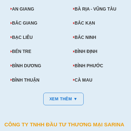
AN GIANG
BÀ RỊA - VŨNG TÀU
BẮC GIANG
BẮC KẠN
BẠC LIÊU
BẮC NINH
BẾN TRE
BÌNH ĐỊNH
BÌNH DƯƠNG
BÌNH PHƯỚC
BÌNH THUẬN
CÀ MAU
XEM THÊM ▼
CÔNG TY TNHH ĐẦU TƯ THƯƠNG MẠI SARINA