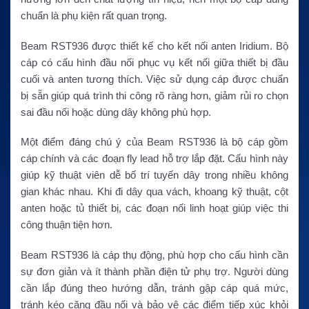
chuẩn là phụ kiện rất quan trọng.
Beam RST936 được thiết kế cho kết nối anten Iridium. Bộ
cáp có cấu hình đầu nối phục vụ kết nối giữa thiết bị đầu
cuối và anten tương thích. Việc sử dụng cáp được chuẩn
bị sẵn giúp quá trình thi công rõ ràng hơn, giảm rủi ro chọn
sai đầu nối hoặc dùng dây không phù hợp.
Một điểm đáng chú ý của Beam RST936 là bộ cáp gồm
cáp chính và các đoạn fly lead hỗ trợ lắp đặt. Cấu hình này
giúp kỹ thuật viên dễ bố trí tuyến dây trong nhiều không
gian khác nhau. Khi đi dây qua vách, khoang kỹ thuật, cột
anten hoặc tủ thiết bị, các đoạn nối linh hoạt giúp việc thi
công thuận tiện hơn.
Beam RST936 là cáp thụ động, phù hợp cho cấu hình cần
sự đơn giản và ít thành phần điện tử phụ trợ. Người dùng
cần lắp đúng theo hướng dẫn, tránh gập cáp quá mức,
tránh kéo căng đầu nối và bảo vệ các điểm tiếp xúc khỏi