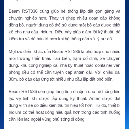
Beam RST936 cũng giúp hệ thống lắp đặt gọn gàng và
chuyên nghiệp hơn. Thay vì ghép nhiều đoạn cáp không
đồng bộ, người dùng có thể sử dụng một bộ cáp được thiết
kế cho nhu cầu Iridium. Điều này giúp giảm lỗi kỹ thuật, dễ
kiểm tra và dễ bảo trì hơn khi hệ thống cần xử lý sự cố.
Một ưu điểm khác của Beam RST936 là phù hợp cho nhiều
môi trường triển khai. Tàu biển, trạm cố định, xe chuyên
dụng, khu công nghiệp xa, nhà kỹ thuật hoặc container văn
phòng đều có thể cần tuyến cáp anten dài. Với chiều dài
30m, bộ cáp đáp ứng tốt nhiều nhu cầu lắp đặt phổ biến.
Beam RST936 còn giúp tăng tính ổn định cho hệ thống liên
lạc vệ tinh khi được lắp đúng kỹ thuật. Anten được đặt
đúng vị trí sẽ có điều kiện thu tín hiệu tốt hơn. Từ đó, thiết bị
Iridium có thể hoạt động hiệu quả hơn trong các tình huống
cần liên lạc ngoài vùng phủ sóng di động.