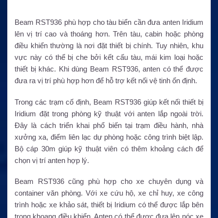
Beam RST936 phù hợp cho tàu biển cần đưa anten Iridium
lên vị trí cao và thoáng hơn. Trên tàu, cabin hoặc phòng
điều khiển thường là nơi đặt thiết bị chính. Tuy nhiên, khu
vực này có thể bị che bởi kết cấu tàu, mái kim loại hoặc
thiết bị khác. Khi dùng Beam RST936, anten có thể được
đưa ra vị trí phù hợp hơn để hỗ trợ kết nối vệ tinh ổn định.
Trong các trạm cố định, Beam RST936 giúp kết nối thiết bị
Iridium đặt trong phòng kỹ thuật với anten lắp ngoài trời.
Đây là cách triển khai phổ biến tại trạm điều hành, nhà
xưởng xa, điểm liên lạc dự phòng hoặc công trình biệt lập.
Bộ cáp 30m giúp kỹ thuật viên có thêm khoảng cách để
chọn vị trí anten hợp lý.
Beam RST936 cũng phù hợp cho xe chuyên dụng và
container văn phòng. Với xe cứu hộ, xe chỉ huy, xe công
trình hoặc xe khảo sát, thiết bị Iridium có thể được lắp bên
trong khoang điều khiển. Anten có thể được đưa lên nóc xe