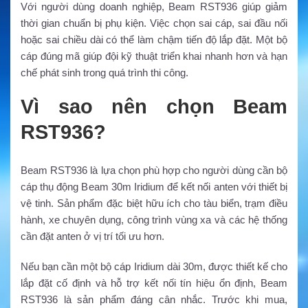
Với người dùng doanh nghiệp, Beam RST936 giúp giảm
thời gian chuẩn bị phụ kiện. Việc chọn sai cáp, sai đầu nối
hoặc sai chiều dài có thể làm chậm tiến độ lắp đặt. Một bộ
cáp đúng mã giúp đội kỹ thuật triển khai nhanh hơn và hạn
chế phát sinh trong quá trình thi công.
Vì sao nên chọn Beam
RST936?
Beam RST936 là lựa chọn phù hợp cho người dùng cần bộ
cáp thụ động Beam 30m Iridium để kết nối anten với thiết bị
vệ tinh. Sản phẩm đặc biệt hữu ích cho tàu biển, trạm điều
hành, xe chuyên dụng, công trình vùng xa và các hệ thống
cần đặt anten ở vị trí tối ưu hơn.
Nếu bạn cần một bộ cáp Iridium dài 30m, được thiết kế cho
lắp đặt cố định và hỗ trợ kết nối tín hiệu ổn định, Beam
RST936 là sản phẩm đáng cân nhắc. Trước khi mua,