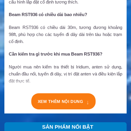
cấu hình lắp đặt cố định tương thích.
Beam RST936 có chiều dài bao nhiêu?
Beam RST936 có chiều dài 30m, tương đương khoảng
98ft, phù hợp cho các tuyến đi dây dài trên tàu hoặc trạm
cố định.
Cần kiểm tra gì trước khi mua Beam RST936?
Người mua nên kiểm tra thiết bị Iridium, anten sử dụng,
chuẩn đầu nối, tuyến đi dây, vị trí đặt anten và điều kiện lắp
đặt thực tế.
XEM THÊM NỘI DUNG
↓
SẢN PHẨM NỔI BẬT