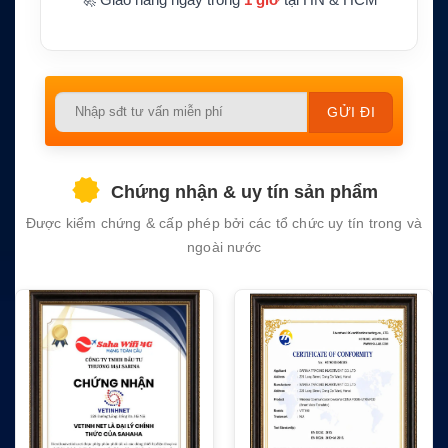
Please
leave
this
field
Chứng nhận & uy tín sản phẩm
empty.
Được kiểm chứng & cấp phép bởi các tổ chức uy tín trong và
ngoài nước