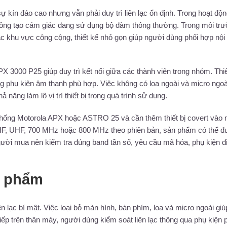
ín đáo cao nhưng vẫn phải duy trì liên lạc ổn định. Trong hoạt độ
à không tạo cảm giác đang sử dụng bộ đàm thông thường. Trong môi tr
ặc khu vực công cộng, thiết kế nhỏ gọn giúp người dùng phối hợp nội
X 3000 P25 giúp duy trì kết nối giữa các thành viên trong nhóm. Thiế
ng phụ kiện âm thanh phù hợp. Việc không có loa ngoài và micro ngoà
năng làm lộ vị trí thiết bị trong quá trình sử dụng.
hống Motorola APX hoặc ASTRO 25 và cần thêm thiết bị covert vào
i VHF, UHF, 700 MHz hoặc 800 MHz theo phiên bản, sản phẩm có thể 
gười mua nên kiểm tra đúng band tần số, yêu cầu mã hóa, phụ kiện 
n phẩm
ên lạc bí mật. Việc loại bỏ màn hình, bàn phím, loa và micro ngoài giúp
 tiếp trên thân máy, người dùng kiểm soát liên lạc thông qua phụ kiện 