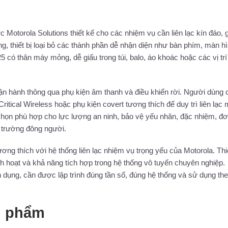
otorola Solutions thiết kế cho các nhiệm vụ cần liên lạc kín đáo, 
, thiết bị loại bỏ các thành phần dễ nhận diện như bàn phím, màn hì
 có thân máy mỏng, dễ giấu trong túi, balo, áo khoác hoặc các vị trí
 hành thông qua phụ kiện âm thanh và điều khiển rời. Người dùng 
Critical Wireless hoặc phụ kiện covert tương thích để duy trì liên lạc
 chọn phù hợp cho lực lượng an ninh, bảo vệ yếu nhân, đặc nhiệm, đơ
i trường đông người.
 thích với hệ thống liên lạc nhiệm vụ trọng yếu của Motorola. Thiế
nh hoạt và khả năng tích hợp trong hệ thống vô tuyến chuyên nghiệp.
ên dụng, cần được lập trình đúng tần số, đúng hệ thống và sử dụng th
n phẩm