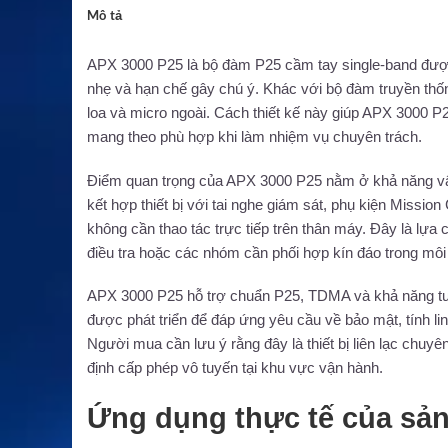
Mô tả
APX 3000 P25 là bộ đàm P25 cầm tay single-band được M
nhẹ và hạn chế gây chú ý. Khác với bộ đàm truyền thống
loa và micro ngoài. Cách thiết kế này giúp APX 3000 P25
mang theo phù hợp khi làm nhiệm vụ chuyên trách.
Điểm quan trọng của APX 3000 P25 nằm ở khả năng vận
kết hợp thiết bị với tai nghe giám sát, phụ kiện Mission 
không cần thao tác trực tiếp trên thân máy. Đây là lựa
điều tra hoặc các nhóm cần phối hợp kín đáo trong mô
APX 3000 P25 hỗ trợ chuẩn P25, TDMA và khả năng tương
được phát triển để đáp ứng yêu cầu về bảo mật, tính li
Người mua cần lưu ý rằng đây là thiết bị liên lạc chuy
định cấp phép vô tuyến tại khu vực vận hành.
Ứng dụng thực tế của sả