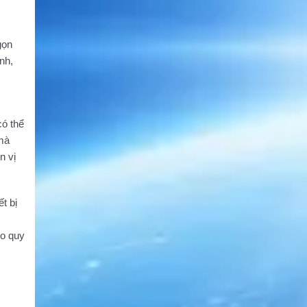
gọn
nh,
có thể
 mà
n vị
t bị
eo quy