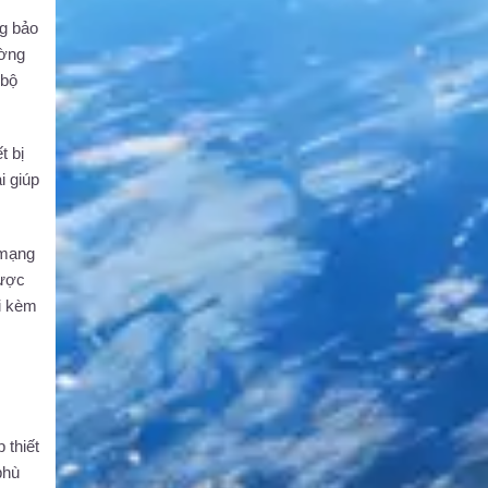
ng bảo
ường
 bộ
t bị
i giúp
 mạng
được
đi kèm
 thiết
phù