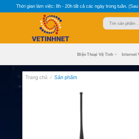
Bỏ
Thời gian làm việc: 8h - 20h tất cả các ngày trong tuần. (Sau
qua
nội
Tìm
dung
kiếm:
Điện Thoại Vệ Tinh
Internet 
Trang chủ
/
Sản phẩm