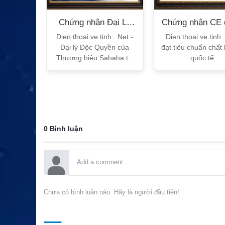
n Bộ
Chứng nhận Đại Lý
Chứng nhận CE 
T
Sahaha
tế
h Vtalk
Dien thoai ve tinh . Net -
Dien thoai ve tinh 
Việt Nam
Đại lý Độc Quyền của
đạt tiêu chuẩn chất
 quy!
Thương hiệu Sahaha tại
quốc tế
Việt Nam
0 Bình luận
Chưa có bình luận nào. Hãy là người đầu tiên!