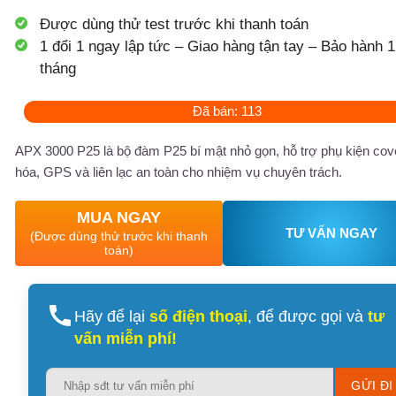
Được dùng thử test trước khi thanh toán
1 đổi 1 ngay lập tức – Giao hàng tận tay – Bảo hành 1
tháng
Đã bán: 113
APX 3000 P25 là bộ đàm P25 bí mật nhỏ gọn, hỗ trợ phụ kiện cov
hóa, GPS và liên lạc an toàn cho nhiệm vụ chuyên trách.
MUA NGAY
TƯ VẤN NGAY
(Được dùng thử trước khi thanh
toán)
Hãy để lại
số điện thoại
, để được gọi và
tư
vấn miễn phí!
Please