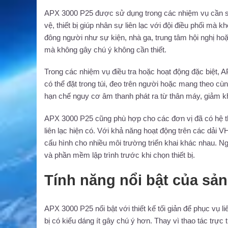
APX 3000 P25 được sử dụng trong các nhiệm vụ cần sự k
vệ, thiết bị giúp nhân sự liên lạc với đội điều phối m
đông người như sự kiện, nhà ga, trung tâm hội nghị ho
mà không gây chú ý không cần thiết.
Trong các nhiệm vụ điều tra hoặc hoạt động đặc biệt, AP
có thể đặt trong túi, đeo trên người hoặc mang theo cù
hạn chế nguy cơ âm thanh phát ra từ thân máy, giảm khả 
APX 3000 P25 cũng phù hợp cho các đơn vị đã có hệ t
liên lạc hiện có. Với khả năng hoạt động trên các dả
cấu hình cho nhiều môi trường triển khai khác nhau. N
và phần mềm lập trình trước khi chọn thiết bị.
Tính năng nổi bật của sả
APX 3000 P25 nổi bật với thiết kế tối giản để phục vụ li
bị có kiểu dáng ít gây chú ý hơn. Thay vì thao tác trực