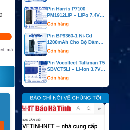
Pin Harris P7100
2
PM1912LIP – LiPo 7.4V
4100mAh
Còn hàng
Pin BP9360-1 Ni-Cd
1200mAh Cho Bộ Đàm
Motorola GP350
ert, mã
Còn hàng
Pin Vocollect Talkman T5
SBVCT5LI – Li-Ion 3.7V
5000mAh
Còn hàng
BÁO CHÍ NÓI VỀ CHÚNG TÔI