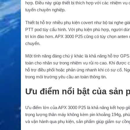
hợp. Điều này giúp thiết bị thích hợp với các nhiệm vụ
tuyến chuyên nghiệp.
Thiết bị hỗ trợ nhiều phụ kiện covert như bộ tai nghe gi
PTT pod tùy cấu hình. Với phụ kiện phù hợp, người dùng 
trí kín đáo hơn. APX 3000 P25 cũng có tùy chọn anten mề
chuyển.
Một tính năng đáng chú ý khác là khả năng hỗ trợ GPS
toàn cho nhân sự trong nhiệm vụ rủi ro cao. Khi được c
hỗ trợ điều phối hoặc phản ứng nhanh khi có sự cố. Ngoài
trong môi trường yêu cầu an toàn thông tin.
Ưu điểm nổi bật của sản
Ưu điểm lớn của APX 3000 P25 là khả năng kết hợp giữa
trọng lượng thân máy không kèm pin khoảng 194g, phù 
và vận hành qua phụ kiện, sản phẩm giúp giảm sự cồn