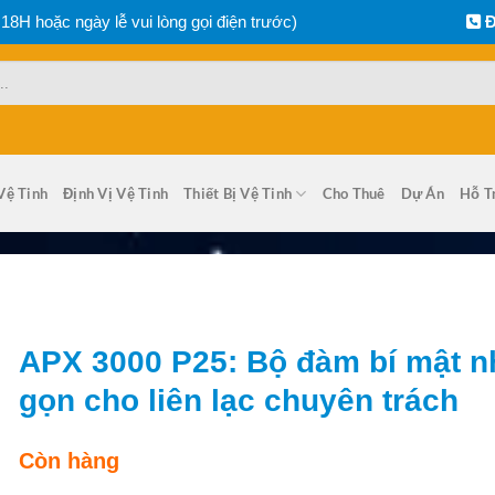
 18H hoặc ngày lễ vui lòng gọi điện trước)
Đ
Vệ Tinh
Định Vị Vệ Tinh
Thiết Bị Vệ Tinh
Cho Thuê
Dự Án
Hỗ T
APX 3000 P25: Bộ đàm bí mật n
gọn cho liên lạc chuyên trách
Còn hàng