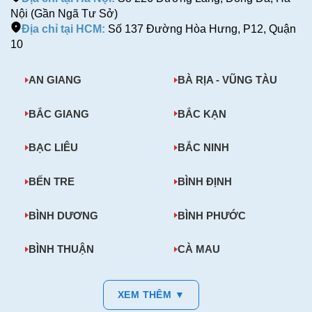
Nội (Gần Ngã Tư Sở)
Địa chỉ tại HCM:
Số 137 Đường Hòa Hưng, P12, Quận
10
AN GIANG
BÀ RỊA - VŨNG TÀU
BẮC GIANG
BẮC KẠN
BẠC LIÊU
BẮC NINH
BẾN TRE
BÌNH ĐỊNH
BÌNH DƯƠNG
BÌNH PHƯỚC
BÌNH THUẬN
CÀ MAU
XEM THÊM ▼