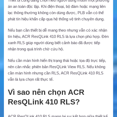
Thiết bị cũng đáng chọn nếu người dùng muốn một phương
án an toàn độc lập. Khi điện thoại, bộ đàm hoặc mạng liên
lạc thông thường không còn dùng được, PLB vẫn có thể
phát tín hiệu khẩn cấp qua hệ thống vệ tinh chuyên dụng.
Nếu bạn cần thiết bị dễ mang theo nhưng vẫn có xác nhận
tín hiệu, ACR ResQLink 410 RLS là lựa chọn phù hợp. Đèn
xanh RLS giúp người dùng biết cảnh báo đã được tiếp
nhận trong quá trình chờ cứu hộ.
Nếu cần màn hình hiển thị trạng thái hoặc tọa độ trực tiếp,
nên cân nhắc phiên bản ResQLink View RLS. Nếu không
cần màn hình nhưng cần RLS, ACR ResQLink 410 RLS
vẫn là lựa chọn rất thực tế.
Vì sao nên chọn ACR
ResQLink 410 RLS?
ACR ResQLink 410 RLS mang lại sự kết hợp giữa thiết kế