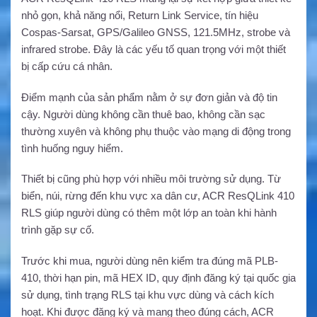
nhỏ gọn, khả năng nổi, Return Link Service, tín hiệu
Cospas-Sarsat, GPS/Galileo GNSS, 121.5MHz, strobe và
infrared strobe. Đây là các yếu tố quan trọng với một thiết
bị cấp cứu cá nhân.
Điểm mạnh của sản phẩm nằm ở sự đơn giản và độ tin
cậy. Người dùng không cần thuê bao, không cần sạc
thường xuyên và không phụ thuộc vào mạng di động trong
tình huống nguy hiểm.
Thiết bị cũng phù hợp với nhiều môi trường sử dụng. Từ
biển, núi, rừng đến khu vực xa dân cư, ACR ResQLink 410
RLS giúp người dùng có thêm một lớp an toàn khi hành
trình gặp sự cố.
Trước khi mua, người dùng nên kiểm tra đúng mã PLB-
410, thời hạn pin, mã HEX ID, quy định đăng ký tại quốc gia
sử dụng, tình trạng RLS tại khu vực dùng và cách kích
hoạt. Khi được đăng ký và mang theo đúng cách, ACR