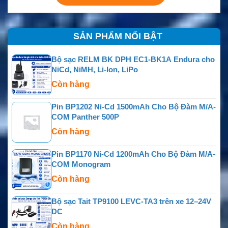
SẢN PHẨM NỔI BẬT
Bộ sạc RELM BK DPH EC1-BK1A Endura cho
NiCd, NiMH, Li-Ion, LiPo
Còn hàng
Pin BP1202 Ni-Cd 1500mAh Cho Bộ Đàm M/A-
COM Panther 500P
Còn hàng
Pin BP1170 Ni-Cd 1200mAh Cho Bộ Đàm M/A-
COM Monogram
Còn hàng
Bộ sạc Tait TP9100 LEVC-TA3 trên xe 12–24V
DC
Còn hàng