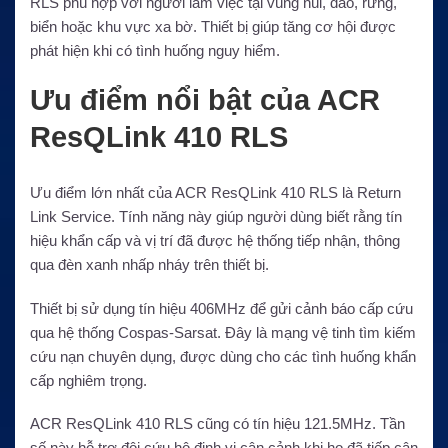
RLS phù hợp với người làm việc tại vùng núi, đảo, rừng,
biển hoặc khu vực xa bờ. Thiết bị giúp tăng cơ hội được
phát hiện khi có tình huống nguy hiểm.
Ưu điểm nổi bật của ACR
ResQLink 410 RLS
Ưu điểm lớn nhất của ACR ResQLink 410 RLS là Return
Link Service. Tính năng này giúp người dùng biết rằng tín
hiệu khẩn cấp và vị trí đã được hệ thống tiếp nhận, thông
qua đèn xanh nhấp nháy trên thiết bị.
Thiết bị sử dụng tín hiệu 406MHz để gửi cảnh báo cấp cứu
qua hệ thống Cospas-Sarsat. Đây là mạng vệ tinh tìm kiếm
cứu nạn chuyên dụng, được dùng cho các tình huống khẩn
cấp nghiêm trọng.
ACR ResQLink 410 RLS cũng có tín hiệu 121.5MHz. Tần
số này hỗ trợ đội cứu hộ định vị cận cảnh khi họ đã tiếp cận