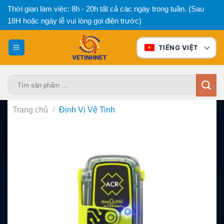
Bỏ
Thời gian làm việc: 8h - 20h tất cả các ngày trong tuần. (Sau
qua
18H hoặc ngày lễ vui lòng gọi điện trước)
nội
dung
TIẾNG VIỆT
Tìm
kiếm:
Trang chủ
/
Định Vị Vệ Tinh