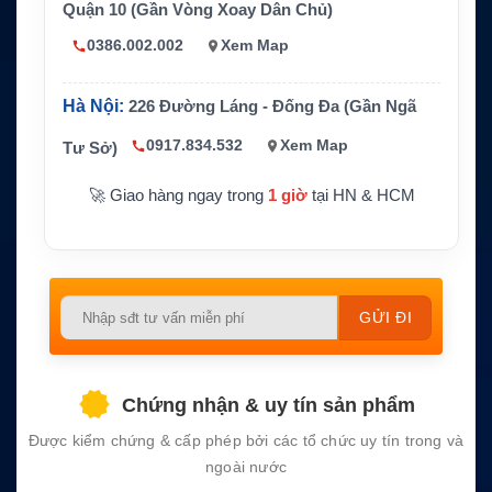
Tín hiệu d
Quận 10 (Gần Vòng Xoay Dân Chủ)
121.5MHz homing beacon
ẫn đường
0386.002.002
Xem Map
Định vị
GPS/Galileo GNSS
Pin
Lithium, thời hạn thay pin 5 năm
Hà Nội:
226 Đường Láng - Đống Đa (Gần Ngã
Tính năng
Return Link Service, khả năng nổi, strobe, i
0917.834.532
Xem Map
Tư Sở)
chính
nfrared strobe, hoạt động 24+ giờ
🚀 Giao hàng ngay trong
1 giờ
tại HN & HCM
Please
leave
this
field
Chứng nhận & uy tín sản phẩm
empty.
Được kiểm chứng & cấp phép bởi các tổ chức uy tín trong và
ngoài nước