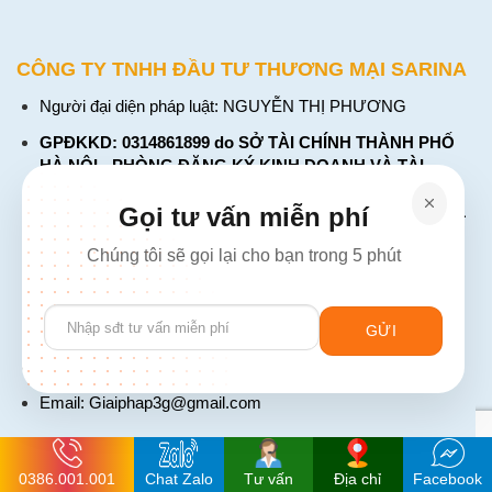
CÔNG TY TNHH ĐẦU TƯ THƯƠNG MẠI SARINA
Người đại diện pháp luật: NGUYỄN THỊ PHƯƠNG
GPĐKKD: 0314861899 do SỞ TÀI CHÍNH THÀNH PHỐ
HÀ NỘI - PHÒNG ĐĂNG KÝ KINH DOANH VÀ TÀI
CHÍNH DOANH NGHIỆP cấp. Đăng ký lần đầu: ngày 26
tháng 01 năm 2018. Đăng ký thay đổi lần thứ: 4, ngày 31
Gọi tư vấn miễn phí
tháng 03 năm 2026
Chúng tôi sẽ gọi lại cho bạn trong 5 phút
226 Đường Láng, Đống Đa, Hà Nội
137 Đường Hòa Hưng, Phường 12, Quận 10, TP. Hồ Chí
Please
Minh
leave
Hotline: 1900 2106 - 0386 001 001
this
field
Email:
Giaiphap3g@gmail.com
empty.
0386.001.001
Chat Zalo
Tư vấn
Địa chỉ
Facebook