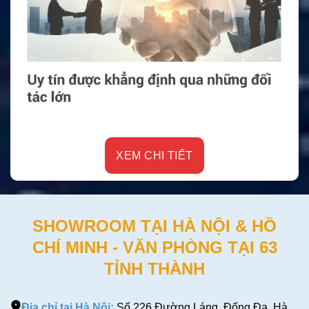
XEM CHI TIẾT
SHOWROOM TẠI HÀ NỘI & HỒ
CHÍ MINH - VĂN PHÒNG TẠI 63
TỈNH THÀNH
Địa chỉ tại Hà Nội:
Số 226 Đường Láng, Đống Đa, Hà