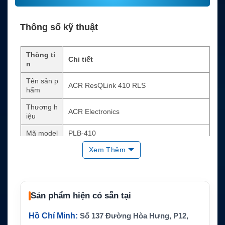
Thông số kỹ thuật
Thông ti
Chi tiết
n
Tên sản p
ACR ResQLink 410 RLS
hẩm
Thương h
ACR Electronics
iệu
Mã model
PLB-410
Xem Thêm
Loại thiết
Thiết bị định vị cá nhân cấp cứu PLB
bị
Hệ thống
Cospas-Sarsat, MEOSAR compatible
vệ tinh
Sản phẩm hiện có sẵn tại
Tần số kh
406MHz
ẩn cấp
Hồ Chí Minh:
Số 137 Đường Hòa Hưng, P12,