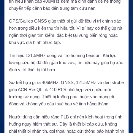
tín hiệu khẩn cấp 406MHz kèm mã định danh để hệ thống
chuyển tiếp cảnh báo đến trung tâm cứu nạn.
GPS/Galileo GNSS giúp thiết bị gửi dữ liệu vị trí chính xác
hơn trong điều kiện thu tín hiệu tốt. Vị trí này có thể giúp rút
ngắn thời gian tìm kiếm, đặc biệt tại vùng biển rộng hoặc
khu vực địa hình phức tạp.
Tín hiệu 121.5MHz đóng vai trò homing beacon. Khi lực
lượng cứu hộ đã đến gần khu vực, tín hiệu này giúp họ xác
định vị trí thiết bị tốt hơn.
Sự kết hợp giữa 406MHz, GNSS, 121.5MHz và đèn strobe
giúp ACR ResQLink 410 RLS phù hợp với nhiều môi
trường sử dụng. Thiết bị không phụ thuộc vào mạng di
động và không yêu cầu thuê bao vệ tinh hằng tháng.
Người dùng cần hiểu rằng PLB chỉ nên kích hoạt trong tình
huống nguy hiểm thật sự. Đây là thiết bị cấp cứu, không
phải thiết bị nhắn tin, gọi thoại hoặc gửi thông báo hành trình