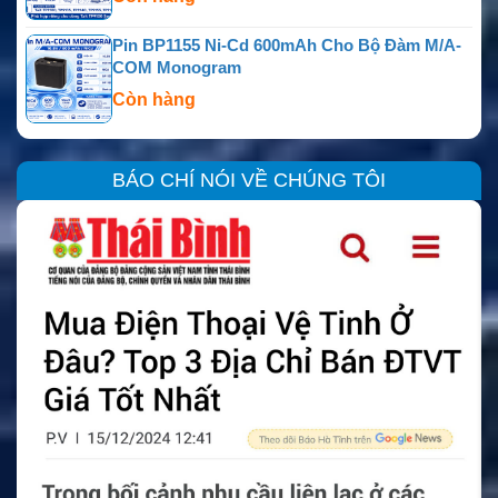
Pin BP1155 Ni-Cd 600mAh Cho Bộ Đàm M/A-
COM Monogram
Còn hàng
BÁO CHÍ NÓI VỀ CHÚNG TÔI