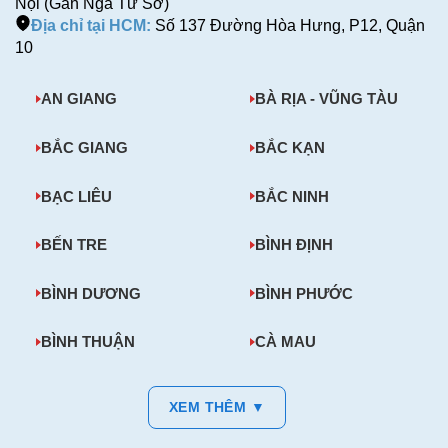
Nội (Gần Ngã Tư Sở)
Địa chỉ tại HCM:
Số 137 Đường Hòa Hưng, P12, Quận
10
AN GIANG
BÀ RỊA - VŨNG TÀU
BẮC GIANG
BẮC KẠN
BẠC LIÊU
BẮC NINH
BẾN TRE
BÌNH ĐỊNH
BÌNH DƯƠNG
BÌNH PHƯỚC
BÌNH THUẬN
CÀ MAU
XEM THÊM ▼