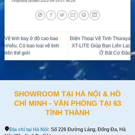
Originally posted 2022-04-14 07:56:29.
Vệ tinh bay ở độ cao bao
Điện Thoại Vệ Tinh Thuraya
nhiêu, Có bao loại vệ tinh
XT-LITE Giúp Bạn Liên Lạc
trên thế giới
Ở Bất Cứ Đâu
SHOWROOM TẠI HÀ NỘI & HỒ
CHÍ MINH - VĂN PHÒNG TẠI 63
TỈNH THÀNH
Địa chỉ tại Hà Nội:
Số 226 Đường Láng, Đống Đa, Hà