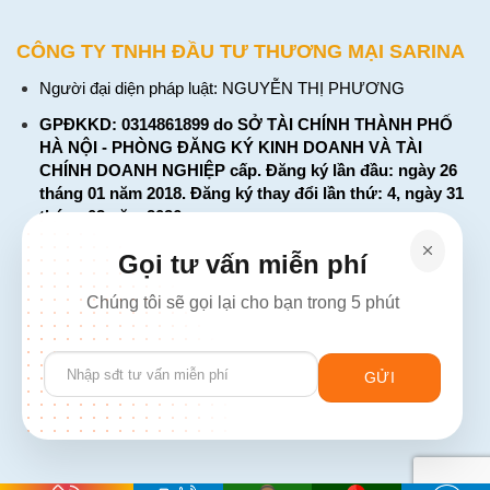
CÔNG TY TNHH ĐẦU TƯ THƯƠNG MẠI SARINA
Người đại diện pháp luật: NGUYỄN THỊ PHƯƠNG
GPĐKKD: 0314861899 do SỞ TÀI CHÍNH THÀNH PHỐ
HÀ NỘI - PHÒNG ĐĂNG KÝ KINH DOANH VÀ TÀI
CHÍNH DOANH NGHIỆP cấp. Đăng ký lần đầu: ngày 26
tháng 01 năm 2018. Đăng ký thay đổi lần thứ: 4, ngày 31
tháng 03 năm 2026
226 Đường Láng, Đống Đa, Hà Nội
Gọi tư vấn miễn phí
137 Đường Hòa Hưng, Phường 12, Quận 10, TP. Hồ Chí
Chúng tôi sẽ gọi lại cho bạn trong 5 phút
Minh
Hotline: 1900 2106 - 0386 001 001
Please
Email:
Giaiphap3g@gmail.com
leave
this
field
empty.