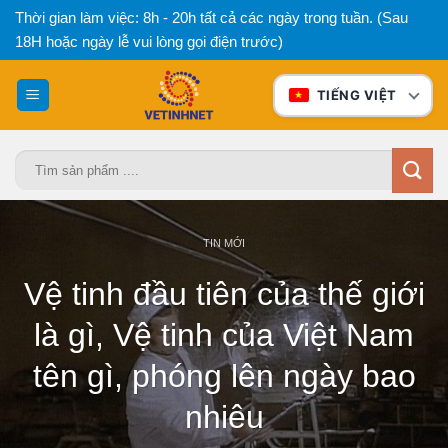
Bỏ
Thời gian làm việc: 8h - 20h tất cả các ngày trong tuần. (Sau
qua
18H hoặc ngày lễ vui lòng gọi điện trước)
nội
dung
TIẾNG VIỆT
Tìm
kiếm:
TIN MỚI
Vệ tinh đầu tiên của thế giới
là gì, Vệ tinh của Việt Nam
tên gì, phóng lên ngày bao
nhiêu