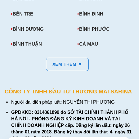
BẾN TRE
BÌNH ĐỊNH
BÌNH DƯƠNG
BÌNH PHƯỚC
BÌNH THUẬN
CÀ MAU
XEM THÊM ▼
CÔNG TY TNHH ĐẦU TƯ THƯƠNG MẠI SARINA
Người đại diện pháp luật: NGUYỄN THỊ PHƯƠNG
GPĐKKD: 0314861899 do SỞ TÀI CHÍNH THÀNH PHỐ
HÀ NỘI - PHÒNG ĐĂNG KÝ KINH DOANH VÀ TÀI
CHÍNH DOANH NGHIỆP cấp. Đăng ký lần đầu: ngày 26
tháng 01 năm 2018. Đăng ký thay đổi lần thứ: 4, ngày 31
tháng 03 năm 2026