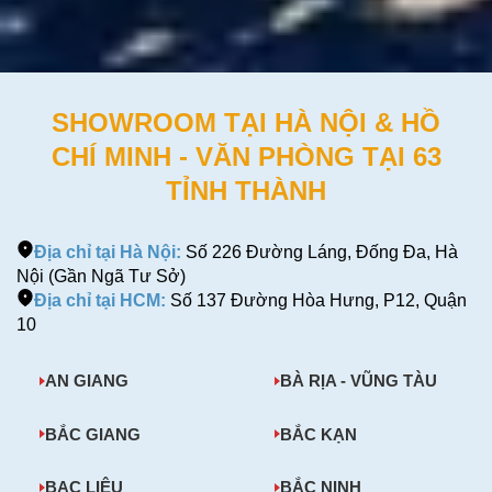
SHOWROOM TẠI HÀ NỘI & HỒ
CHÍ MINH - VĂN PHÒNG TẠI 63
TỈNH THÀNH
Địa chỉ tại Hà Nội:
Số 226 Đường Láng, Đống Đa, Hà
Nội (Gần Ngã Tư Sở)
Địa chỉ tại HCM:
Số 137 Đường Hòa Hưng, P12, Quận
10
AN GIANG
BÀ RỊA - VŨNG TÀU
BẮC GIANG
BẮC KẠN
BẠC LIÊU
BẮC NINH