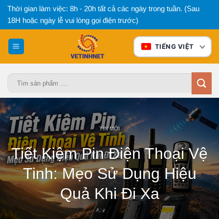
Bỏ
Thời gian làm việc: 8h - 20h tất cả các ngày trong tuần. (Sau
qua
18H hoặc ngày lễ vui lòng gọi điện trước)
nội
dung
TIẾNG VIỆT
Tìm
kiếm:
TIN MỚI
Tiết Kiệm Pin Điện Thoại Vệ
Tinh: Mẹo Sử Dụng Hiệu
Quả Khi Đi Xa