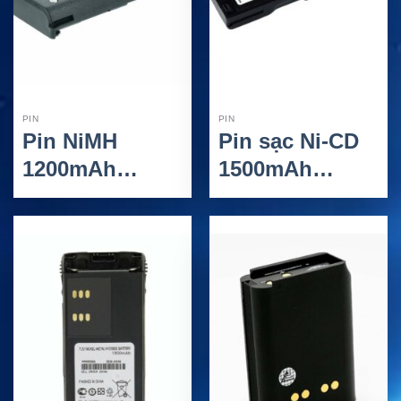
PIN
PIN
Pin NiMH
Pin sạc Ni-CD
1200mAh
1500mAh
Model RPB-
Model
HNN9628
NTN7143/NTN714
Raytalk Cho
RayTalk Cho
Thiết Bị
Thiết Bị Bộ
Motorola
Đàm Motorola
LCS2000
HT1000/MT2000/