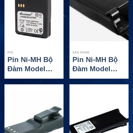
PIN
SẢN PHẨM
Pin Ni-MH Bộ
Pin Ni-MH Bộ
Đàm Model
Đàm Model
JMNN4024
NTN7144
Raytalk Cho
Raytalk Cho
Thiết Bị
Thiết Bị
Motorola
Motorola
EX600
MTX9000