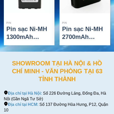
PIN
PIN
Pin sạc Ni-MH
Pin sạc Ni-MH
1300mAh
2700mAh
Model
Model
HNN9008/HNN9009
NTN4593/NTN459
RayTalk Cho
RayTalk Cho
SHOWROOM TẠI HÀ NỘI & HỒ
Thiết Bị Bộ
Thiết Bị Bộ
CHÍ MINH - VĂN PHÒNG TẠI 63
Đàm Motorola
Đàm Motorola
TỈNH THÀNH
HT750/HT1250/HT1550
Saber
Địa chỉ tại Hà Nội:
Số 226 Đường Láng, Đống Đa, Hà
Nội (Gần Ngã Tư Sở)
Địa chỉ tại HCM:
Số 137 Đường Hòa Hưng, P12, Quận
10