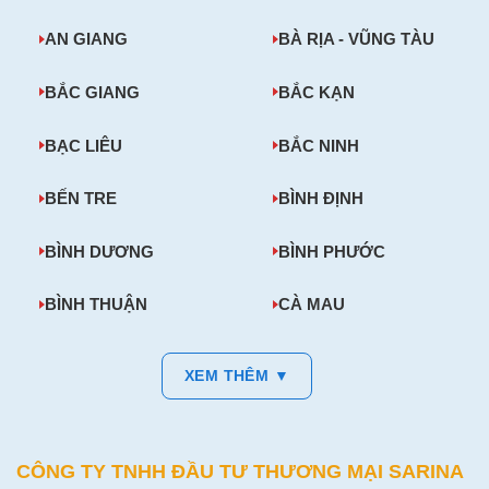
AN GIANG
BÀ RỊA - VŨNG TÀU
BẮC GIANG
BẮC KẠN
BẠC LIÊU
BẮC NINH
BẾN TRE
BÌNH ĐỊNH
BÌNH DƯƠNG
BÌNH PHƯỚC
BÌNH THUẬN
CÀ MAU
XEM THÊM ▼
CÔNG TY TNHH ĐẦU TƯ THƯƠNG MẠI SARINA