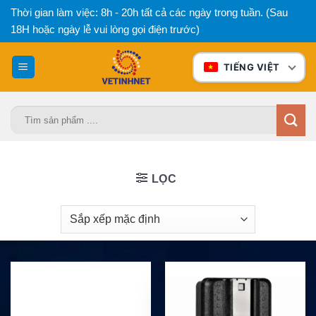
Bỏ
Thời gian làm việc: 8h - 20h tất cả các ngày trong tuần. (Sau
qua
18H hoặc ngày lễ vui lòng gọi điện trước)
nội
dung
TIẾNG VIỆT
Tìm
kiếm:
LỌC