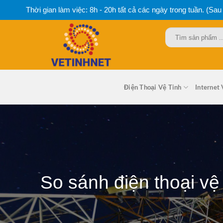
Bỏ
Thời gian làm việc: 8h - 20h tất cả các ngày trong tuần. (Sau
qua
nội
Tìm
dung
kiếm:
Điện Thoại Vệ Tinh
Internet 
So sánh điện thoại vệ