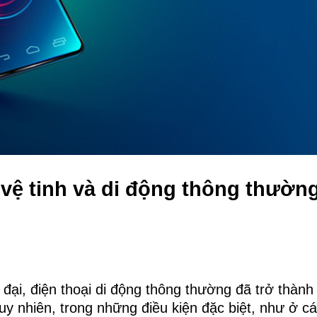
 vệ tinh và di động thông thườ
đại, điện thoại di động thông thường đã trở thành c
y nhiên, trong những điều kiện đặc biệt, như ở cá