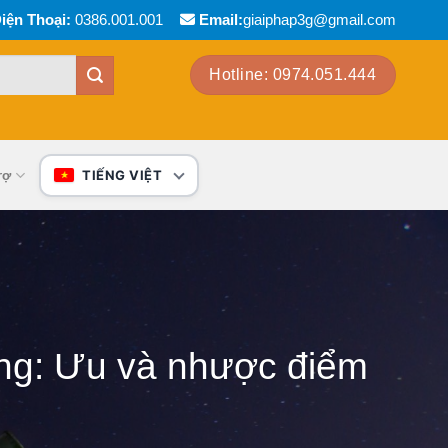
iện Thoại:
0386.001.001
Email:
giaiphap3g@gmail.com
Hotline: 0974.051.444
rợ
TIẾNG VIỆT
ường: Ưu và nhược điểm