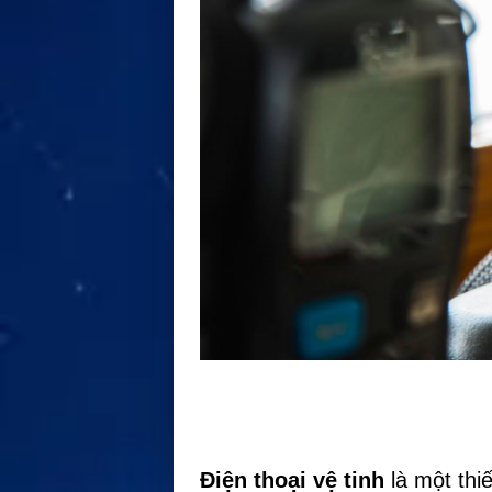
Điện thoại vệ tinh
là một thi