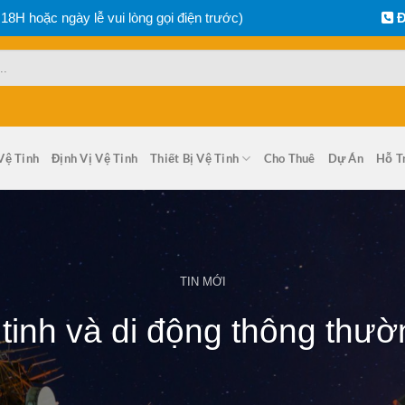
 18H hoặc ngày lễ vui lòng gọi điện trước)
Đ
Vệ Tinh
Định Vị Vệ Tinh
Thiết Bị Vệ Tinh
Cho Thuê
Dự Án
Hỗ T
TIN MỚI
 tinh và di động thông th