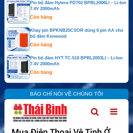
Pin bộ đàm Hytera PD702 BPBL2006LI – Li-Ion
7.4V 2000mAh
Còn hàng
Khay pin BPKNB25CSOR dùng 6 pin AA cho
bộ đàm Kenwood
Còn hàng
Pin bộ đàm HYT TC-518 BPBL2003LI – Li-Ion
7.4V 2000mAh
Còn hàng
BÁO CHÍ NÓI VỀ CHÚNG TÔI