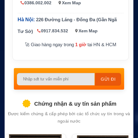
0386.002.002
Xem Map
Liên lạc nội
Ứng dụn
bộ, hệ thốn
Hà Nội:
226 Đường Láng - Đống Đa (Gần Ngã
g
g radio chuy
ên nghiệp
0917.834.532
Xem Map
Tư Sở)
Cần kiểm tr
Phụ kiện
a theo đúng
🚀 Giao hàng ngay trong
1 giờ
tại HN & HCM
model
Phù hợp tra
cứu và thay
Bảo trì
thế trong hệ
thống cũ
Please
leave
Kiểm tra tư
ơng thích tr
this
Lưu ý
ước khi sử
field
dụng tiếp
Chứng nhận & uy tín sản phẩm
empty.
Được kiểm chứng & cấp phép bởi các tổ chức uy tín trong và
ngoài nước