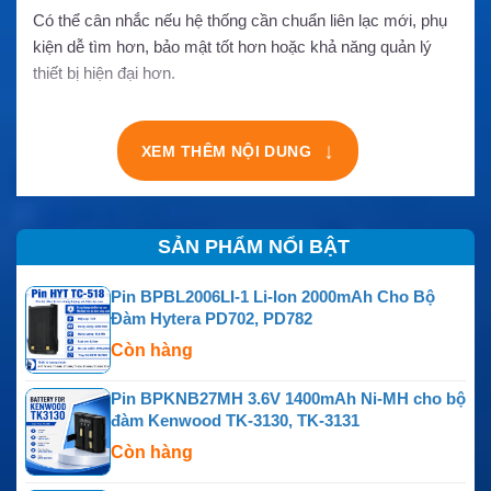
Có thể cân nhắc nếu hệ thống cần chuẩn liên lạc mới, phụ
kiện dễ tìm hơn, bảo mật tốt hơn hoặc khả năng quản lý
thiết bị hiện đại hơn.
↓
XEM THÊM NỘI DUNG
SẢN PHẨM NỔI BẬT
Pin BPBL2006LI-1 Li-Ion 2000mAh Cho Bộ
Đàm Hytera PD702, PD782
Còn hàng
Pin BPKNB27MH 3.6V 1400mAh Ni-MH cho bộ
đàm Kenwood TK-3130, TK-3131
Còn hàng