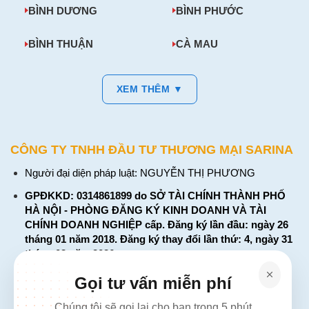
BÌNH DƯƠNG
BÌNH PHƯỚC
BÌNH THUẬN
CÀ MAU
XEM THÊM ▼
CÔNG TY TNHH ĐẦU TƯ THƯƠNG MẠI SARINA
Người đại diện pháp luật: NGUYỄN THỊ PHƯƠNG
GPĐKKD: 0314861899 do SỞ TÀI CHÍNH THÀNH PHỐ
HÀ NỘI - PHÒNG ĐĂNG KÝ KINH DOANH VÀ TÀI
CHÍNH DOANH NGHIỆP cấp. Đăng ký lần đầu: ngày 26
tháng 01 năm 2018. Đăng ký thay đổi lần thứ: 4, ngày 31
tháng 03 năm 2026
226 Đường Láng, Đống Đa, Hà Nội
Gọi tư vấn miễn phí
137 Đường Hòa Hưng, Phường 12, Quận 10, TP. Hồ Chí
Chúng tôi sẽ gọi lại cho bạn trong 5 phút