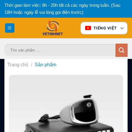
Bỏ
Thời gian làm việc: 8h - 20h tất cả các ngày trong tuần. (Sau
qua
18H hoặc ngày lễ vui lòng gọi điện trước)
nội
dung
TIẾNG VIỆT
Tìm
kiếm:
Trang chủ
/
Sản phẩm