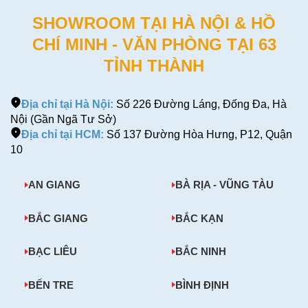
SHOWROOM TẠI HÀ NỘI & HỒ
CHÍ MINH - VĂN PHÒNG TẠI 63
TỈNH THÀNH
Địa chỉ tại Hà Nội:
Số 226 Đường Láng, Đống Đa, Hà
Nội (Gần Ngã Tư Sở)
Địa chỉ tại HCM:
Số 137 Đường Hòa Hưng, P12, Quận
10
AN GIANG
BÀ RỊA - VŨNG TÀU
BẮC GIANG
BẮC KẠN
BẠC LIÊU
BẮC NINH
BẾN TRE
BÌNH ĐỊNH