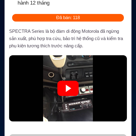
hành 12 tháng
Đã bán: 118
SPECTRA Series là bộ đàm di động Motorola đã ngừng
sản xuất, phù hợp tra cứu, bảo trì hệ thống cũ và kiểm tra
phụ kiện tương thích trước nâng cấp.