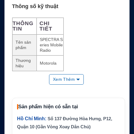
Thông số kỹ thuật
THÔNG
CHI
TIN
TIẾT
SPECTRA S
Tên sản
eries Mobile
phẩm
Radio
Thương
Motorola
hiệu
Bộ đàm di đ
Loại thiết
Xem Thêm
ộng hai chiề
bị
u
Dòng sản
SPECTRA S
phẩm
eries
Sản phẩm hiện có sẵn tại
Trạng thá
Đã ngừng s
i
ản xuất
Hồ Chí Minh:
Số 137 Đường Hòa Hưng, P12,
Quận 10 (Gần Vòng Xoay Dân Chủ)
Kiểu lắp
Lắp trên ph
đặt
ương tiện