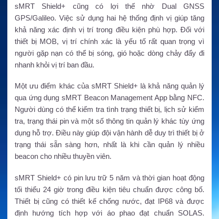
sMRT Shield+ cũng có lợi thế nhờ Dual GNSS
GPS/Galileo. Việc sử dụng hai hệ thống định vị giúp tăng
khả năng xác định vị trí trong điều kiện phù hợp. Đối với
thiết bị MOB, vị trí chính xác là yếu tố rất quan trọng vì
người gặp nạn có thể bị sóng, gió hoặc dòng chảy đẩy đi
nhanh khỏi vị trí ban đầu.
Một ưu điểm khác của sMRT Shield+ là khả năng quản lý
qua ứng dụng sMRT Beacon Management App bằng NFC.
Người dùng có thể kiểm tra tình trạng thiết bị, lịch sử kiểm
tra, trạng thái pin và một số thông tin quản lý khác tùy ứng
dụng hỗ trợ. Điều này giúp đội vận hành dễ duy trì thiết bị ở
trạng thái sẵn sàng hơn, nhất là khi cần quản lý nhiều
beacon cho nhiều thuyền viên.
sMRT Shield+ có pin lưu trữ 5 năm và thời gian hoạt động
tối thiểu 24 giờ trong điều kiện tiêu chuẩn được công bố.
Thiết bị cũng có thiết kế chống nước, đạt IP68 và được
định hướng tích hợp với áo phao đạt chuẩn SOLAS.