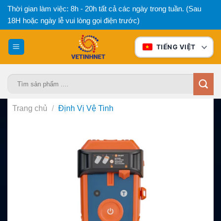
Bỏ
Thời gian làm việc: 8h - 20h tất cả các ngày trong tuần. (Sau
qua
18H hoặc ngày lễ vui lòng gọi điện trước)
nội
dung
TIẾNG VIỆT
Tìm
kiếm:
Trang chủ
/
Định Vị Vệ Tinh