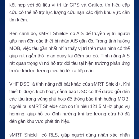
kết hợp với dữ liệu vị trí từ GPS và Galileo, tín hiệu cấp
cứu có thể hỗ trợ lực lượng cứu nạn xác định khu vực cần
tìm kiếm.
Bên cạnh đó, sMRT Shield+ có AIS để truyền vị trí người
gặp nạn đến các thiết bị nhận AIS gần đó. Trong tình huống
MOB, việc tàu gần nhất nhìn thấy vị trí trên màn hình có thể
giúp rút ngắn thời gian quay lại điểm sự cố. Tính năng AIS
rất quan trọng vì nó hỗ trợ đội tàu tại hiện trường phản ứng
trước khi lực lượng cứu hộ từ xa tiếp cận.
VHF DSC là tính năng nổi bật khác của sMRT Shield+. Khi
thiết bị được kích hoạt, cảnh báo DSC có thể được gửi đến
các tàu trong vùng phù hợp để thông báo tình huống MOB.
Ngoài ra, sMRT Shield+ còn có tín hiệu 121.5 MHz phục vụ
homing, giúp hỗ trợ định hướng khi lực lượng cứu hộ đã
đến gần khu vực phát tín hiệu.
sMRT Shield+ có RLS, giúp người dùng nhận xác nhận