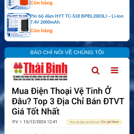
Còn hàng
Pin bộ đàm HYT TC-518 BPBL2003LI – Li-Ion
7.4V 2000mAh
Còn hàng
BÁO CHÍ NÓI VỀ CHÚNG TÔI