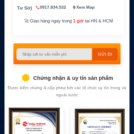
0917.834.532
Xem Map
Tư Sở)
🚀 Giao hàng ngay trong
1 giờ
tại HN & HCM
Please
leave
this
field
Chứng nhận & uy tín sản phẩm
empty.
Được kiểm chứng & cấp phép bởi các tổ chức uy tín trong và
ngoài nước