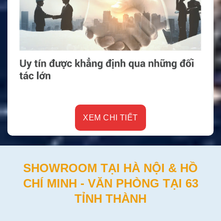
XEM CHI TIẾT
SHOWROOM TẠI HÀ NỘI & HỒ
CHÍ MINH - VĂN PHÒNG TẠI 63
TỈNH THÀNH