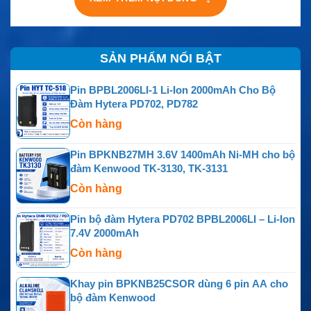
SẢN PHẨM NỔI BẬT
Pin BPBL2006LI-1 Li-Ion 2000mAh Cho Bộ
Đàm Hytera PD702, PD782
Còn hàng
Pin BPKNB27MH 3.6V 1400mAh Ni-MH cho bộ
đàm Kenwood TK-3130, TK-3131
Còn hàng
Pin bộ đàm Hytera PD702 BPBL2006LI – Li-Ion
7.4V 2000mAh
Còn hàng
Khay pin BPKNB25CSOR dùng 6 pin AA cho
bộ đàm Kenwood