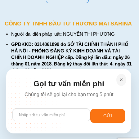
CÔNG TY TNHH ĐẦU TƯ THƯƠNG MẠI SARINA
Người đại diện pháp luật: NGUYỄN THỊ PHƯƠNG
GPĐKKD: 0314861899 do SỞ TÀI CHÍNH THÀNH PHỐ
HÀ NỘI - PHÒNG ĐĂNG KÝ KINH DOANH VÀ TÀI
CHÍNH DOANH NGHIỆP cấp. Đăng ký lần đầu: ngày 26
tháng 01 năm 2018. Đăng ký thay đổi lần thứ: 4, ngày 31
tháng 03 năm 2026
226 Đường Láng, Đống Đa, Hà Nội
Gọi tư vấn miễn phí
137 Đường Hòa Hưng, Phường 12, Quận 10, TP. Hồ Chí
Chúng tôi sẽ gọi lại cho bạn trong 5 phút
Minh
Hotline: 1900 2106 - 0386 001 001
Please
Email:
Giaiphap3g@gmail.com
leave
this
field