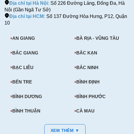
Địa chỉ tại Hà Nội:
Số 226 Đường Láng, Đống Đa, Hà
Nội (Gần Ngã Tư Sở)
Địa chỉ tại HCM:
Số 137 Đường Hòa Hưng, P12, Quận
10
AN GIANG
BÀ RỊA - VŨNG TÀU
BẮC GIANG
BẮC KẠN
BẠC LIÊU
BẮC NINH
BẾN TRE
BÌNH ĐỊNH
BÌNH DƯƠNG
BÌNH PHƯỚC
BÌNH THUẬN
CÀ MAU
XEM THÊM ▼