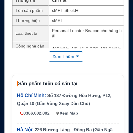
Thông tin
Chi tiết
Tên sản phẩm
sMRT Shield+
Thương hiệu
sMRT
Personal Locator Beacon cho hàng h
Loại thiết bị
ải
Công nghệ cản
406 MHz, AIS, VHF DSC, 121.5 MHz
h báo
Xem Thêm
Định vị
Dual GNSS GPS và Galileo
Tính năng quan
RLS, NFC app, đèn strobe, cảnh báo
trọng
âm thanh
Sản phẩm hiện có sẵn tại
Hoạt động tối thiểu 24 giờ, lưu trữ 5 n
Pin
ăm
Hồ Chí Minh:
Số 137 Đường Hòa Hưng, P12,
Độ bền
IP68, chống nước
Quận 10 (Gần Vòng Xoay Dân Chủ)
Cứu hộ hàng hải, MOB, an toàn cá nh
0386.002.002
Xem Map
Ứng dụng
ân trên tàu
Hà Nội:
226 Đường Láng - Đống Đa (Gần Ngã