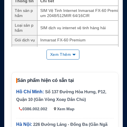
Thông tin
Chi tiết
Tên sản p
SIM Vệ Tinh Internet Inmarsat FX-60 Premi
hẩm
um 2048/512MIR 64/16CIR
Loại sản p
SIM dịch vụ internet vệ tinh hàng hải
hẩm
Gói dịch vụ
Inmarsat FX-60 Premium
Tốc độ tối
2048/512 kbps
Xem Thêm
đa MIR
Tốc độ ca
64/16 kbps
m kết CIR
Hệ thống
Sản phẩm hiện có sẵn tại
Inmarsat Fleet Xpress / FX-60
mạng
Hồ Chí Minh:
Số 137 Đường Hòa Hưng, P12,
Thiết bị tư
Hệ thống FX-60 với anten 60 cm và thiết bị
ơng thích
mạng hàng hải phù hợp
Quận 10 (Gần Vòng Xoay Dân Chủ)
Dữ liệu
Không giới hạn theo điều kiện gói dịch vụ
0386.002.002
Xem Map
Thời hạn c
Gói 36 tháng hoặc gói 60 tháng
ụ thể
Hà Nội:
226 Đường Láng - Đống Đa (Gần Ngã