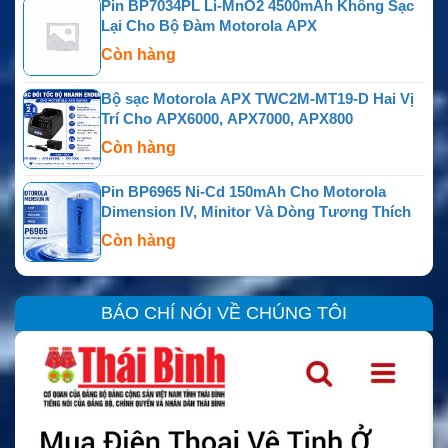
Pin BP7034PL Li-MnO2 4500mAh Không Sạc
Lại Cho Bộ Đàm Motorola APX
Còn hàng
Bộ sạc Motorola APX TWC2M-MT19-D Hai Vị
Trí Cho APX6000, APX7000, APX800
Còn hàng
Pin BP6965 Ni-Cd 150mAh Cho Motorola
Dimension IV, Minitor Và Dòng Tương Thích
Còn hàng
BÁO CHÍ NÓI VỀ CHÚNG TÔI