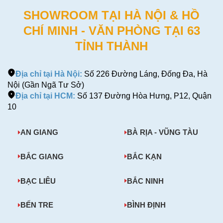
SHOWROOM TẠI HÀ NỘI & HỒ
CHÍ MINH - VĂN PHÒNG TẠI 63
TỈNH THÀNH
Địa chỉ tại Hà Nội:
Số 226 Đường Láng, Đống Đa, Hà
Nội (Gần Ngã Tư Sở)
Địa chỉ tại HCM:
Số 137 Đường Hòa Hưng, P12, Quận
10
AN GIANG
BÀ RỊA - VŨNG TÀU
BẮC GIANG
BẮC KẠN
BẠC LIÊU
BẮC NINH
BẾN TRE
BÌNH ĐỊNH