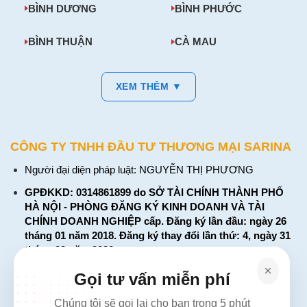
BÌNH DƯƠNG
BÌNH PHƯỚC
BÌNH THUẬN
CÀ MAU
XEM THÊM ▼
CÔNG TY TNHH ĐẦU TƯ THƯƠNG MẠI SARINA
Người đại diện pháp luật: NGUYỄN THỊ PHƯƠNG
GPĐKKD: 0314861899 do SỞ TÀI CHÍNH THÀNH PHỐ
HÀ NỘI - PHÒNG ĐĂNG KÝ KINH DOANH VÀ TÀI
CHÍNH DOANH NGHIỆP cấp. Đăng ký lần đầu: ngày 26
tháng 01 năm 2018. Đăng ký thay đổi lần thứ: 4, ngày 31
tháng 03 năm 2026
226 Đường Láng, Đống Đa, Hà Nội
Gọi tư vấn miễn phí
137 Đường Hòa Hưng, Phường 12, Quận 10, TP. Hồ Chí
Chúng tôi sẽ gọi lại cho bạn trong 5 phút