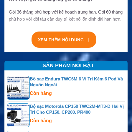
Gói 36 tháng phù hợp với kế hoạch trung hạn. Gói 60 tháng
phù hợp với đội tàu cần duy trì kết nối ổn định dài hạn hơn.
↓
XEM THÊM NỘI DUNG
SẢN PHẨM NỔI BẬT
Bộ sạc Endura TWC6M 6 Vị Trí Kèm 6 Pod Và
Nguồn Ngoài
Còn hàng
Bộ sạc Motorola CP150 TWC2M-MT3-D Hai Vị
Trí Cho CP150, CP200, PR400
Còn hàng