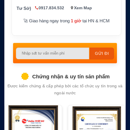
Ứng dụng
Email, báo cáo vận hành, giám sát dữ liệu,
0917.834.532
Xem Map
Tư Sở)
chính
kết nối tàu biển
🚀 Giao hàng ngay trong
1 giờ
tại HN & HCM
Please
leave
this
field
Chứng nhận & uy tín sản phẩm
empty.
Được kiểm chứng & cấp phép bởi các tổ chức uy tín trong và
ngoài nước