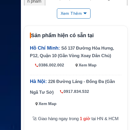
n phẩm
Gói dịc
Inmarsat FX-60 Premium Fixed-Term Fle
Xem Thêm
h vụ
xible
Tốc độ
tối đa M
1024/256 kbps
Sản phẩm hiện có sẵn tại
IR
Hồ Chí Minh:
Tốc độ
Số 137 Đường Hòa Hưng,
cam kế
32/8 kbps
P12, Quận 10 (Gần Vòng Xoay Dân Chủ)
t CIR
0386.002.002
Xem Map
Hệ thốn
Inmarsat Fleet Xpress / FX-60
g mạng
Hà Nội:
226 Đường Láng - Đống Đa (Gần
Thiết bị
Hệ thống FX-60 với anten 60 cm và thiết
tương t
0917.834.532
Ngã Tư Sở)
bị mạng hàng hải phù hợp
hích
Xem Map
Dữ liệu
Không giới hạn theo điều kiện gói dịch vụ
Thời hạ
Fixed-Term Flexible theo điều kiện hợp đ
🚀 Giao hàng ngay trong
1 giờ
tại HN & HCM
n
ồng