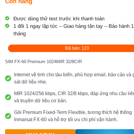
Còn hàng
Được dùng thử test trước khi thanh toán
1 đổi 1 ngay lập tức – Giao hàng tận tay – Bảo hành 1
tháng
Đã bán: 123
SIM FX-60 Premium 1024MIR 32/8CIR
Internet vệ tinh cho tàu biển, phù hợp email, báo cáo và
sát dữ liệu nhẹ.
MIR 1024/256 kbps, CIR 32/8 kbps, đáp ứng nhu cầu liên
và truyền dữ liệu cơ bản.
Gói Premium Fixed-Term Flexible, tương thích hệ thống
Inmarsat FX-60 và hỗ trợ tối ưu chi phí vận hành.