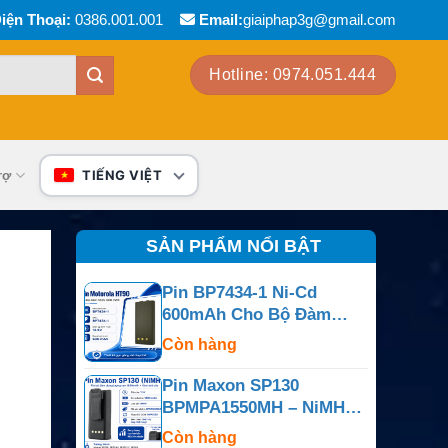
iện Thoại:
0386.001.001
Email:
giaiphap3g@gmail.com
Hotline: 0974.051.444
rợ
TIẾNG VIỆT
SẢN PHẨM NỔI BẬT
Pin BP7434-1 Ni-Cd
600mAh Cho Bộ Đàm
Motorola HT90
Còn hàng
Pin Maxon SP130
BPMPA1550MH – NiMH
7.5V 1800mAh
Còn hàng