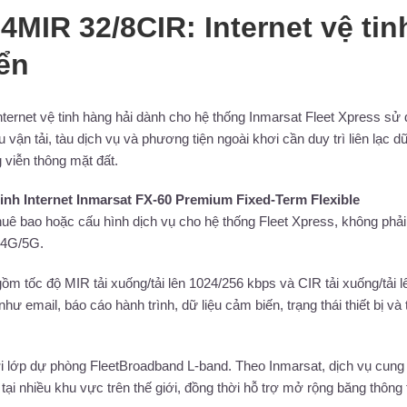
MIR 32/8CIR: Internet vệ tin
iển
internet vệ tinh hàng hải dành cho hệ thống Inmarsat Fleet Xpress sử
vận tải, tàu dịch vụ và phương tiện ngoài khơi cần duy trì liên lạc dữ
 viễn thông mặt đất.
inh Internet Inmarsat FX-60 Premium Fixed-Term Flexible
thuê bao hoặc cấu hình dịch vụ cho hệ thống Fleet Xpress, không phả
t 4G/5G.
ồm tốc độ MIR tải xuống/tải lên 1024/256 kbps và CIR tải xuống/tải l
email, báo cáo hành trình, dữ liệu cảm biến, trạng thái thiết bị và 
ới lớp dự phòng FleetBroadband L-band. Theo Inmarsat, dịch vụ cung
tại nhiều khu vực trên thế giới, đồng thời hỗ trợ mở rộng băng thông