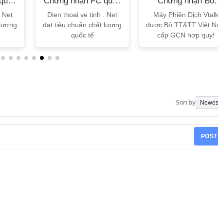
quốc
Chứng nhận FC quốc
Chứng nhận Bộ
tế
TT&TT
. Net
Dien thoai ve tinh . Net
Máy Phiên Dịch Vtal
 lượng
đạt tiêu chuẩn chất lượng
được Bộ TT&TT Việt 
quốc tế
cấp GCN hợp quy!
Sort by
POST