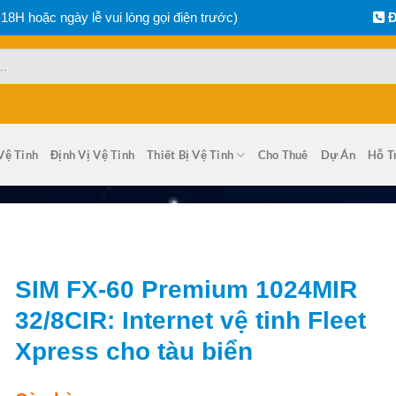
 18H hoặc ngày lễ vui lòng gọi điện trước)
Đ
Vệ Tinh
Định Vị Vệ Tinh
Thiết Bị Vệ Tinh
Cho Thuê
Dự Án
Hỗ T
SIM FX-60 Premium 1024MIR
32/8CIR: Internet vệ tinh Fleet
Xpress cho tàu biển