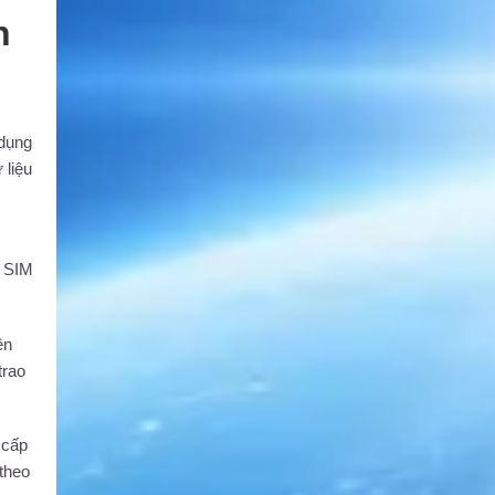
h
 dụng
 liệu
i SIM
ên
trao
 cấp
 theo