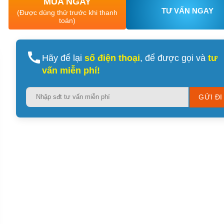
MUA NGAY
TƯ VẤN NGAY
(Được dùng thử trước khi thanh
toán)
Hãy để lại
số điện thoại
, để được gọi và
tư
vấn miễn phí!
Please
leave
this
field
empty.