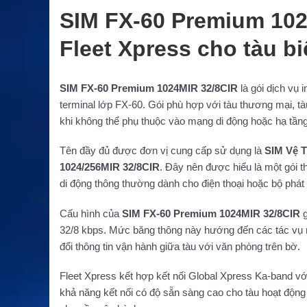
SIM FX-60 Premium 1024
Fleet Xpress cho tàu b
SIM FX-60 Premium 1024MIR 32/8CIR
là gói dịch vụ 
terminal lớp FX-60. Gói phù hợp với tàu thương mại, tàu 
khi không thể phụ thuộc vào mạng di động hoặc hạ tầng
Tên đầy đủ được đơn vị cung cấp sử dụng là
SIM Vệ T
1024/256MIR 32/8CIR
. Đây nên được hiểu là một gói 
di động thông thường dành cho điện thoại hoặc bộ phá
Cấu hình của
SIM FX-60 Premium 1024MIR 32/8CIR
g
32/8 kbps. Mức băng thông này hướng đến các tác vụ như 
đổi thông tin vận hành giữa tàu với văn phòng trên bờ.
Fleet Xpress kết hợp kết nối Global Xpress Ka-band v
khả năng kết nối có độ sẵn sàng cao cho tàu hoạt động 