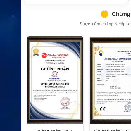
Ứng dụ
Email, báo cáo vận hành, giám sát dữ liệ
ng chín
u nhẹ, kết nối tàu biển
h
Chứng 
Được kiểm chứng & cấp phé
XEM CHI TIẾT