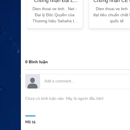
n Bộ
Chứng nhận Đại Lý
Chứng nhận CE 
T
Sahaha
tế
h Vtalk
Dien thoai ve tinh . Net -
Dien thoai ve tinh 
Việt Nam
Đại lý Độc Quyền của
đạt tiêu chuẩn chất
 quy!
Thương hiệu Sahaha tại
quốc tế
Việt Nam
0 Bình luận
Chưa có bình luận nào. Hãy là người đầu tiên!
Mô tả