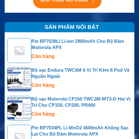
XEM THÊM NỘI DUNG
SẢN PHẨM NỔI BẬT
Pin BP7038LI Li-Ion 2900mAh Cho Bộ Đàm
Motorola APX
Còn hàng
Bộ sạc Endura TWC6M 6 Vị Trí Kèm 6 Pod Và
Nguồn Ngoài
Còn hàng
Bộ sạc Motorola CP150 TWC2M-MT3-D Hai Vị
Trí Cho CP150, CP200, PR400
Còn hàng
Pin BP7034PL Li-MnO2 4500mAh Không Sạc
Lại Cho Bộ Đàm Motorola APX