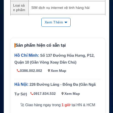
Loại sả
SIM dịch vụ internet vệ tinh hàng hải
n phẩm
Gói dịch
Inmarsat FX-100 Premium Flexible
Xem Thêm
vụ
Tốc độ t
ối đa MI
16384/5120 kbps
R
Sản phẩm hiện có sẵn tại
Tốc độ
cam kết
3072/3072 kbps
Hồ Chí Minh:
Số 137 Đường Hòa Hưng, P12,
CIR
Quận 10 (Gần Vòng Xoay Dân Chủ)
Biến thể
CAR
0386.002.002
Xem Map
gói
Hệ thốn
Inmarsat Fleet Xpress / FX-100
Hà Nội:
226 Đường Láng - Đống Đa (Gần Ngã
g mạng
Dữ liệu
Không giới hạn theo gói dịch vụ
0917.834.532
Xem Map
Tư Sở)
Thời hạ
Tùy biến thể 12 tháng hoặc 36 tháng
🚀 Giao hàng ngay trong
1 giờ
tại HN & HCM
n