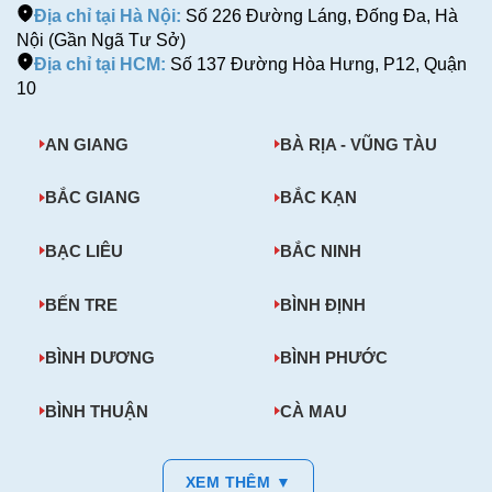
Địa chỉ tại Hà Nội:
Số 226 Đường Láng, Đống Đa, Hà
Nội (Gần Ngã Tư Sở)
Địa chỉ tại HCM:
Số 137 Đường Hòa Hưng, P12, Quận
10
AN GIANG
BÀ RỊA - VŨNG TÀU
BẮC GIANG
BẮC KẠN
BẠC LIÊU
BẮC NINH
BẾN TRE
BÌNH ĐỊNH
BÌNH DƯƠNG
BÌNH PHƯỚC
BÌNH THUẬN
CÀ MAU
XEM THÊM ▼