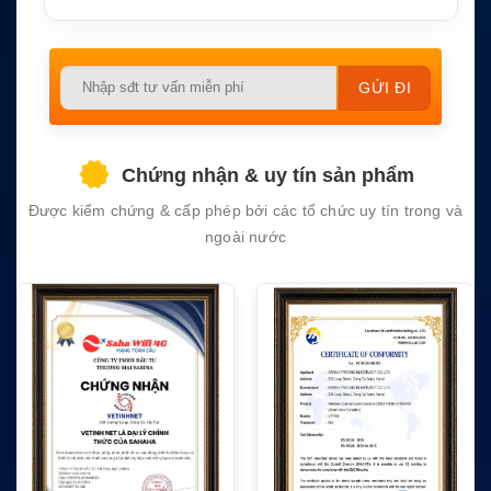
Ứng dụ
Tàu thương mại, tàu vận tải, tàu dịch vụ, công
ng
nghiệp hàng hải
Please
leave
this
field
Chứng nhận & uy tín sản phẩm
empty.
Được kiểm chứng & cấp phép bởi các tổ chức uy tín trong và
ngoài nước