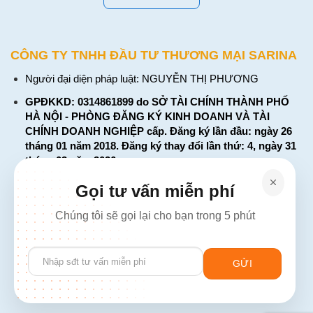
CÔNG TY TNHH ĐẦU TƯ THƯƠNG MẠI SARINA
Người đại diện pháp luật: NGUYỄN THỊ PHƯƠNG
GPĐKKD: 0314861899 do SỞ TÀI CHÍNH THÀNH PHỐ
HÀ NỘI - PHÒNG ĐĂNG KÝ KINH DOANH VÀ TÀI
CHÍNH DOANH NGHIỆP cấp. Đăng ký lần đầu: ngày 26
tháng 01 năm 2018. Đăng ký thay đổi lần thứ: 4, ngày 31
tháng 03 năm 2026
226 Đường Láng, Đống Đa, Hà Nội
Gọi tư vấn miễn phí
137 Đường Hòa Hưng, Phường 12, Quận 10, TP. Hồ Chí
Chúng tôi sẽ gọi lại cho bạn trong 5 phút
Minh
Hotline: 1900 2106 - 0386 001 001
Please
Email:
Giaiphap3g@gmail.com
leave
this
field