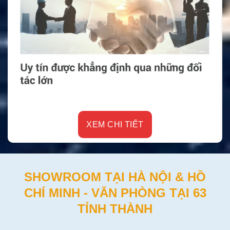
XEM CHI TIẾT
SHOWROOM TẠI HÀ NỘI & HỒ
CHÍ MINH - VĂN PHÒNG TẠI 63
TỈNH THÀNH