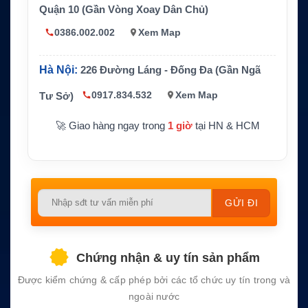
Hàng tháng
Quận 10 (Gần Vòng Xoay Dân Chủ)
anh toán
0386.002.002
Xem Map
Thời hạn
12 tháng
tối thiểu
Thiết bị t
Hà Nội:
226 Đường Láng - Đống Đa (Gần Ngã
Điện thoại vệ tinh Iridium và thiết bị hỗ trợ m
ương thíc
ạng Iridium phù hợp
h
0917.834.532
Xem Map
Tư Sở)
Ứng dụn
Liên lạc du thuyền, tàu biển, hàng hải, vùng
🚀 Giao hàng ngay trong
1 giờ
tại HN & HCM
g chính
xa, dự phòng ngoài mạng di động
Phù hợp thoại và tin nhắn, không phải gói in
Lưu ý
ternet tốc độ cao
Please
leave
this
field
Chứng nhận & uy tín sản phẩm
empty.
Được kiểm chứng & cấp phép bởi các tổ chức uy tín trong và
ngoài nước