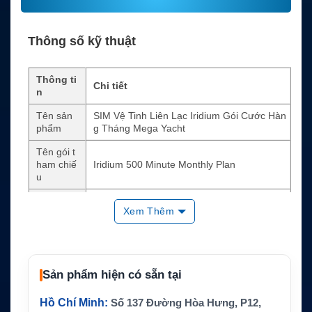
Thông số kỹ thuật
Thông ti
Chi tiết
n
Tên sản
SIM Vệ Tinh Liên Lạc Iridium Gói Cước Hàn
phẩm
g Tháng Mega Yacht
Tên gói t
ham chiế
Iridium 500 Minute Monthly Plan
u
Loại sản
SIM dịch vụ vệ tinh Iridium
Xem Thêm
phẩm
Mạng vệ t
Iridium
inh
Dung lượ
Sản phẩm hiện có sẵn tại
500 phút hoặc 500 tin nhắn mỗi tháng
ng gói
Hồ Chí Minh:
Số 137 Đường Hòa Hưng, P12,
Chu kỳ th