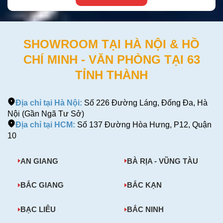
SHOWROOM TẠI HÀ NỘI & HỒ
CHÍ MINH - VĂN PHÒNG TẠI 63
TỈNH THÀNH
Địa chỉ tại Hà Nội:
Số 226 Đường Láng, Đống Đa, Hà
Nội (Gần Ngã Tư Sở)
Địa chỉ tại HCM:
Số 137 Đường Hòa Hưng, P12, Quận
10
AN GIANG
BÀ RỊA - VŨNG TÀU
BẮC GIANG
BẮC KẠN
BẠC LIÊU
BẮC NINH