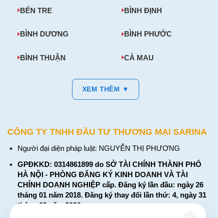
BẾN TRE
BÌNH ĐỊNH
BÌNH DƯƠNG
BÌNH PHƯỚC
BÌNH THUẬN
CÀ MAU
XEM THÊM ▼
CÔNG TY TNHH ĐẦU TƯ THƯƠNG MẠI SARINA
Người đại diện pháp luật: NGUYỄN THỊ PHƯƠNG
GPĐKKD: 0314861899 do SỞ TÀI CHÍNH THÀNH PHỐ
HÀ NỘI - PHÒNG ĐĂNG KÝ KINH DOANH VÀ TÀI
CHÍNH DOANH NGHIỆP cấp. Đăng ký lần đầu: ngày 26
tháng 01 năm 2018. Đăng ký thay đổi lần thứ: 4, ngày 31
tháng 03 năm 2026