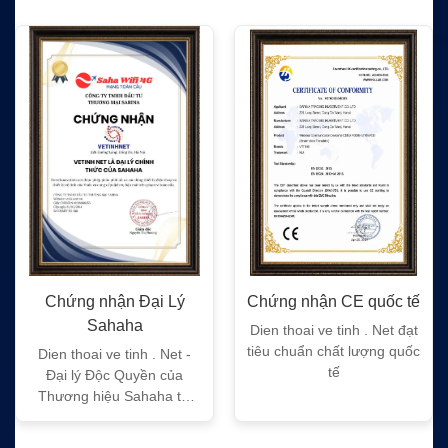
ứng nhận Đại Lý
Chứng nhận CE quốc tế
Chứng 
Sahaha
Dien thoai ve tinh . Net đạt
Dien tho
tiêu chuẩn chất lượng quốc
tiêu ch
thoai ve tinh . Net -
tế
 lý Độc Quyền của
ng hiệu Sahaha tại
Việt Nam