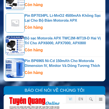
Còn hàng
Pin BP7034PL Li-MnO2 4500mAh Không Sạc
Lại Cho Bộ Đàm Motorola APX
Còn hàng
Bộ sạc Motorola APX TWC2M-MT19-D Hai Vị
Trí Cho APX6000, APX7000, APX800
Còn hàng
Pin BP6965 Ni-Cd 150mAh Cho Motorola
Dimension IV, Minitor Và Dòng Tương Thích
Còn hàng
BÁO CHÍ NÓI VỀ CHÚNG TÔI