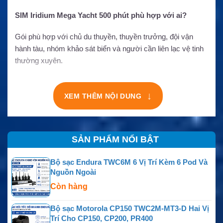
SIM Iridium Mega Yacht 500 phút phù hợp với ai?
Gói phù hợp với chủ du thuyền, thuyền trưởng, đội vận
hành tàu, nhóm khảo sát biển và người cần liên lạc vệ tinh
thường xuyên.
↓
XEM THÊM NỘI DUNG
SẢN PHẨM NỔI BẬT
Bộ sạc Endura TWC6M 6 Vị Trí Kèm 6 Pod Và
Nguồn Ngoài
Còn hàng
Bộ sạc Motorola CP150 TWC2M-MT3-D Hai Vị
Trí Cho CP150, CP200, PR400