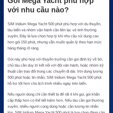
Gói Mega Yacht phù hợp
với nhu cầu nào?
SIM Iridium Mega Yacht 500 phút phù hợp với du thuyền,
tàu biển và nhóm vận hành cần liên lạc vệ tinh thường
xuyên. Đây là lựa chọn hợp lý khi nhu cầu sử dụng cao
hơn gói 150 phút, nhưng vẫn muốn quản lý theo hạn mức
hàng tháng rõ ràng.
Gói này phù hợp với thuyền trưởng cần gọi định kỳ về bờ,
chủ tàu cần duy trì kết nối với đội vận hành, hoặc nhóm kỹ
thuật cần trao đổi trong các chuyến đi dài. Với dung lượng
500 phút hoặc tin nhắn, SIM Iridium Mega Yacht 500 phút
hỗ trợ tốt hơn cho lịch trình nhiều ngày trên biển.
Nếu người dùng chỉ cần thiết bị để rất ít khi gọi, gói khẩn
cấp thấp hơn có thể tiết kiệm hơn. Nếu tàu cần gọi thường
xuyên, nhiều người cùng dùng hoặc cần lượng tin nhắn
lớn, SIM Iridium Mega Yacht 500 phút là lựa chọn đáng cân