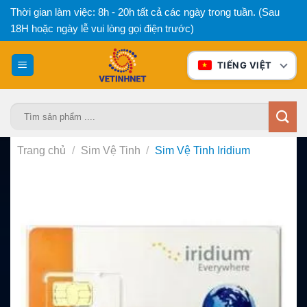
Bỏ
Thời gian làm việc: 8h - 20h tất cả các ngày trong tuần. (Sau
qua
18H hoặc ngày lễ vui lòng gọi điện trước)
nội
dung
TIẾNG VIỆT
Tìm
kiếm:
Trang chủ
/
Sim Vệ Tinh
/
Sim Vệ Tinh Iridium