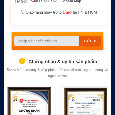
ng phủ sóng mạng cố định
0917.834.532
Xem Map
Tư Sở)
ọng
Ứng dụn
Tàu biển, vùng xa bờ, điểm vận hành xa hạ
🚀 Giao hàng ngay trong
1 giờ
tại HN & HCM
g
tầng mặt đất
Please
leave
this
field
Chứng nhận & uy tín sản phẩm
empty.
Được kiểm chứng & cấp phép bởi các tổ chức uy tín trong và
ngoài nước