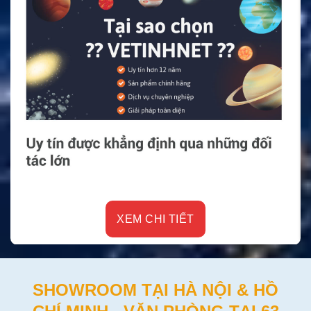
XEM CHI TIẾT
SHOWROOM TẠI HÀ NỘI & HỒ