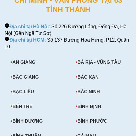
CHÍ MINH - VĂN PHÒNG TẠI 63
TỈNH THÀNH
Địa chỉ tại Hà Nội:
Số 226 Đường Láng, Đống Đa, Hà
Nội (Gần Ngã Tư Sở)
Địa chỉ tại HCM:
Số 137 Đường Hòa Hưng, P12, Quận
10
AN GIANG
BÀ RỊA - VŨNG TÀU
BẮC GIANG
BẮC KẠN
BẠC LIÊU
BẮC NINH
BẾN TRE
BÌNH ĐỊNH
BÌNH DƯƠNG
BÌNH PHƯỚC
BÌNH THUẬN
CÀ MAU