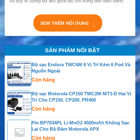
và duy trì luồng dữ liệu giữa tàu với trung tâm điều hành.
XEM THÊM NỘI DUNG
↓
SẢN PHẨM NỔI BẬT
Bộ sạc Endura TWC6M 6 Vị Trí Kèm 6 Pod Và
Nguồn Ngoài
Còn hàng
Bộ sạc Motorola CP150 TWC2M-MT3-D Hai Vị
Trí Cho CP150, CP200, PR400
Còn hàng
Pin BP7034PL Li-MnO2 4500mAh Không Sạc
Lại Cho Bộ Đàm Motorola APX
Còn hàng