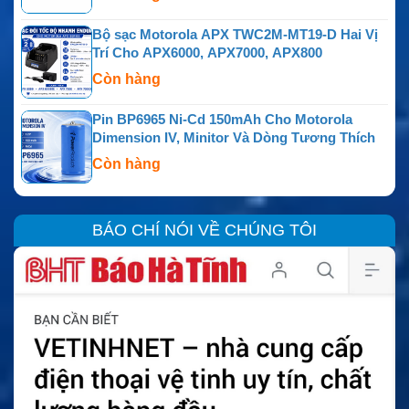
Bộ sạc Motorola APX TWC2M-MT19-D Hai Vị
Trí Cho APX6000, APX7000, APX800
Còn hàng
Pin BP6965 Ni-Cd 150mAh Cho Motorola
Dimension IV, Minitor Và Dòng Tương Thích
Còn hàng
BÁO CHÍ NÓI VỀ CHÚNG TÔI