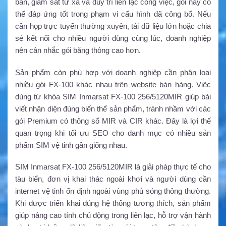
bản, giám sát từ xa và duy trì liên lạc công việc, gói này có
thể đáp ứng tốt trong phạm vi cấu hình đã công bố. Nếu
cần họp trực tuyến thường xuyên, tải dữ liệu lớn hoặc chia
sẻ kết nối cho nhiều người dùng cùng lúc, doanh nghiệp
nên cân nhắc gói băng thông cao hơn.
Sản phẩm còn phù hợp với doanh nghiệp cần phân loại
nhiều gói FX-100 khác nhau trên website bán hàng. Việc
dùng từ khóa SIM Inmarsat FX-100 256/5120MIR giúp bài
viết nhận diện đúng biến thể sản phẩm, tránh nhầm với các
gói Premium có thông số MIR và CIR khác. Đây là lợi thế
quan trọng khi tối ưu SEO cho danh mục có nhiều sản
phẩm SIM vệ tinh gần giống nhau.
SIM Inmarsat FX-100 256/5120MIR là giải pháp thực tế cho
tàu biển, đơn vị khai thác ngoài khơi và người dùng cần
internet vệ tinh ổn định ngoài vùng phủ sóng thông thường.
Khi được triển khai đúng hệ thống tương thích, sản phẩm
giúp nâng cao tính chủ động trong liên lạc, hỗ trợ vận hành