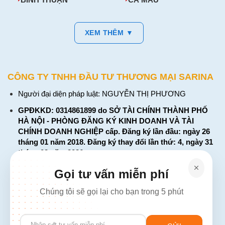
XEM THÊM ▼
CÔNG TY TNHH ĐẦU TƯ THƯƠNG MẠI SARINA
Người đại diện pháp luật: NGUYỄN THỊ PHƯƠNG
GPĐKKD: 0314861899 do SỞ TÀI CHÍNH THÀNH PHỐ
HÀ NỘI - PHÒNG ĐĂNG KÝ KINH DOANH VÀ TÀI
CHÍNH DOANH NGHIỆP cấp. Đăng ký lần đầu: ngày 26
tháng 01 năm 2018. Đăng ký thay đổi lần thứ: 4, ngày 31
tháng 03 năm 2026
226 Đường Láng, Đống Đa, Hà Nội
Gọi tư vấn miễn phí
137 Đường Hòa Hưng, Phường 12, Quận 10, TP. Hồ Chí
Chúng tôi sẽ gọi lại cho bạn trong 5 phút
Minh
Hotline: 1900 2106 - 0386 001 001
Please