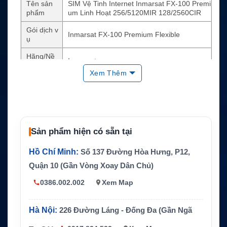
Tên sản
SIM Vệ Tinh Internet Inmarsat FX-100 Premi
phẩm
um Linh Hoạt 256/5120MIR 128/2560CIR
Gói dịch v
Inmarsat FX-100 Premium Flexible
ụ
Hãng/Nề
Inmarsat
n tảng
Xem Thêm
Loại sản
SIM internet vệ tinh
phẩm
Công ngh
Inmarsat Fleet Xpress
ệ chính
Sản phẩm hiện có sẵn tại
Băng thô
256/5120MIR
ng MIR
Hồ Chí Minh:
Số 137 Đường Hòa Hưng, P12,
Băng thô
Quận 10 (Gần Vòng Xoay Dân Chủ)
128/2560CIR
ng CIR
0386.002.002
Xem Map
Thiết bị s
Hệ thống đầu cuối tương thích Inmarsat Fle
ử dụng
et Xpress
Hà Nội:
226 Đường Láng - Đống Đa (Gần Ngã
Tính năn
Kết nối internet vệ tinh cho khu vực ngoài vù
g quan tr