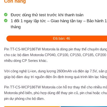
Còn hàng
Được dùng thử test trước khi thanh toán
1 đổi 1 ngay lập tức – Giao hàng tận tay – Bảo hành 1
tháng
Đã bán: 46
Pin TT-CS-MCP186TW Motorola
là dòng pin thay thế chuyên dụn
cho các bộ đàm Motorola CP040, CP100, CP150, CP185, CP200
nhiều dòng CP Series khác.
Với công nghệ Li-ion, dung lượng 2600mAh và điện áp 7.5V, sản
giúp bộ đàm duy trì nguồn điện ổn định trong quá trình liên lạc hằn
Pin TT-CS-MCP186TW Motorola
còn hỗ trợ thay thế cho nhiều mã
Motorola phổ biến, phù hợp dùng để thay pin cũ, pin chai hoặc chu
pin dự phòng cho bộ đàm.