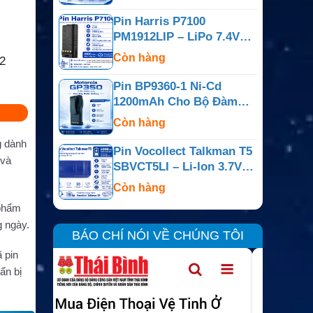
Pin Harris P7100
PM1912LIP – LiPo 7.4V
4100mAh
Còn hàng
2
Pin BP9360-1 Ni-Cd
1200mAh Cho Bộ Đàm
Motorola GP350
Còn hàng
g dành
Pin Vocollect Talkman T5
 và
SBVCT5LI – Li-Ion 3.7V
5000mAh
Còn hàng
 phẩm
g ngày.
BÁO CHÍ NÓI VỀ CHÚNG TÔI
 pin
ẩn bị