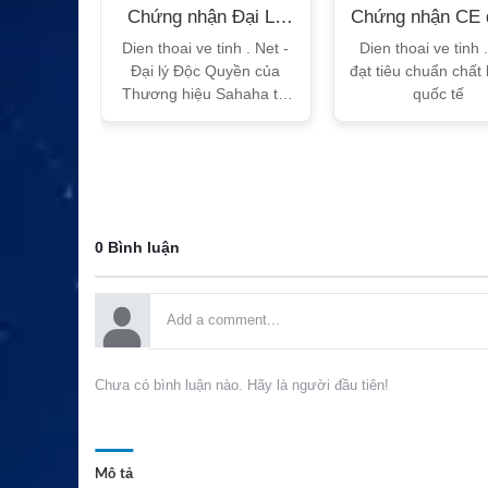
n Bộ
Chứng nhận Đại Lý
Chứng nhận CE 
T
Sahaha
tế
h Vtalk
Dien thoai ve tinh . Net -
Dien thoai ve tinh 
Việt Nam
Đại lý Độc Quyền của
đạt tiêu chuẩn chất
 quy!
Thương hiệu Sahaha tại
quốc tế
Việt Nam
0 Bình luận
Chưa có bình luận nào. Hãy là người đầu tiên!
Mô tả