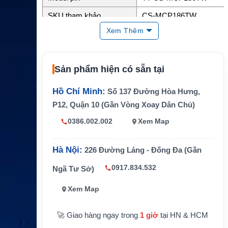
SKU tham khảo
CS-MCP186TW
Xem Thêm
Thương hiệu tương thích
Motorola
Motorola CP040, CP100,
CP100D, CP140, CP15
Sản phẩm hiện có sẵn tại
0, CP160, CP170, CP18
Thiết bị tương thích
0, CP185, CP200, CP20
0D, CP200XLS, CP250,
Hồ Chí Minh:
Số 137 Đường Hòa Hưng,
CP340, CP360, CP380,
P12, Quận 10 (Gần Vòng Xoay Dân Chủ)
CP476 và CP Series
0386.002.002
Xem Map
Công nghệ pin
Li-ion
Điện áp
7.5V
Hà Nội:
226 Đường Láng - Đống Đa (Gần
Dung lượng
2600mAh
0917.834.532
Ngã Tư Sở)
Màu sắc
Đen
Xem Map
Kích thước
4.33 x 2.2 x 1.43 inch
🚀 Giao hàng ngay trong
1 giờ
tại HN & HCM
Trọng lượng
0.9 lb