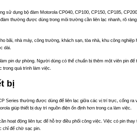
ang sử dụng bộ đàm Motorola CP040, CP100, CP150, CP185, CP20
đàm thường được dùng trong môi trường cần liên lạc nhanh, rõ ràng
o bãi, nhà máy, công trường, khách sạn, tòa nhà, khu công nghiệp
c dài.
làm pin dự phòng. Người dùng có thể chuẩn bị thêm một viên pin để 
 trong quá trình làm việc.
t bị
 Series thường được dùng để liên lạc giữa các vị trí trực, cổng ra 
orola
giúp thiết bị duy trì nguồn điện ổn định hơn trong ca làm việc.
 hoạt động liên tục để hỗ trợ điều phối công việc. Việc có pin thay 
 chỉ để chờ sạc pin.