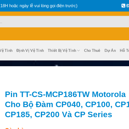
 18H hoặc ngày lễ vui lòng gọi điện trước)
Đ
Vệ Tinh
Định Vị Vệ Tinh
Thiết Bị Vệ Tinh
Cho Thuê
Dự Án
Hỗ T
Pin TT-CS-MCP186TW Motorola
Cho Bộ Đàm CP040, CP100, CP1
CP185, CP200 Và CP Series