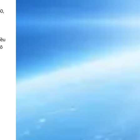
0,
iều
rõ