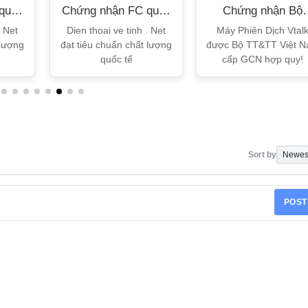
quốc
Chứng nhận FC quốc
Chứng nhận Bộ
tế
TT&TT
. Net
Dien thoai ve tinh . Net
Máy Phiên Dịch Vtal
 lượng
đạt tiêu chuẩn chất lượng
được Bộ TT&TT Việt 
quốc tế
cấp GCN hợp quy!
Sort by
POST