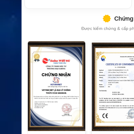
Bảo hành
12 tháng
Chứng 
Được kiểm chứng & cấp phé
XEM CHI TIẾT