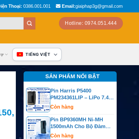
iện Thoại:
0386.001.001
Email:
giaiphap3g@gmail.com
Hotline: 0974.051.444
rợ
TIẾNG VIỆT
SẢN PHẨM NỔI BẬT
Pin Harris P5400
PM234361LIP – LiPo 7.4V
4100mAh
Còn hàng
50,
Pin BP9360MH Ni-MH
1500mAh Cho Bộ Đàm
Motorola GP350
Còn hàng