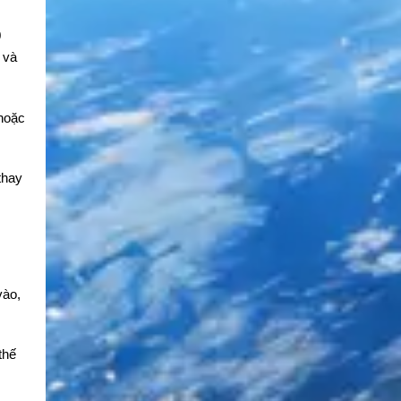
0
 và
 hoặc
thay
vào,
thế