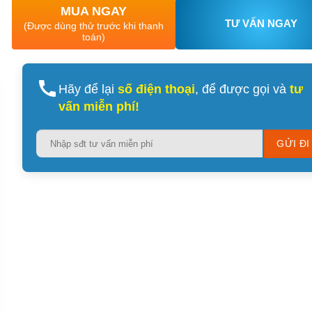
MUA NGAY
TƯ VẤN NGAY
(Được dùng thử trước khi thanh
toán)
Hãy để lại
số điện thoại
, để được gọi và
tư
vấn miễn phí!
Please
leave
this
field
empty.