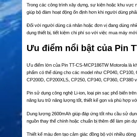
Trong các công trình xây dựng, sự kiện hoặc khu vực ngo
giúp bộ đàm hoạt động ổn định hơn khi người dùng phải
Đối với người dùng cá nhân hoặc đơn vị đang dùng nhiề
dụng thiết bị, tiết kiệm chi phí so với việc mua máy mới
Ưu điểm nổi bật của Pin
Ưu điểm lớn của
Pin TT-CS-MCP186TW Motorola
là k
phẩm có thể dùng cho các model như CP040, CP100,
CP200D, CP200XLS, CP250, CP340, CP360, CP380 v
Pin sử dụng công nghệ Li-ion, loại pin sạc phổ biến trên
năng lưu trữ năng lượng tốt, thiết kế gọn và phù hợp với
Dung lượng 2600mAh giúp đáp ứng tốt nhu cầu sử dụng
nguồn thay thế chính hoặc chuẩn bị thêm để làm pin dự
Thiết kế màu đen tạo cảm giác đồng bộ với nhiều dòng