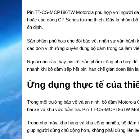
Pin TT-CS-MCP186TW Motorola
phù hợp với người đ
hoặc các dòng CP Series tương thích. Đây là nhóm bộ 
ổn định.
Sản phẩm phù hợp cho đội bảo vệ, nhân sự vận hành kh
các đơn vị thường xuyên dùng bộ đàm trong ca làm việ
Ngoài nhu cầu thay pin cũ, sản phẩm cũng phù hợp để 
nhanh khi bộ đàm sắp hết pin, hạn chế gián đoạn liên lạc
Ứng dụng thực tế của thiế
Trong môi trường bảo vệ và an ninh, bộ đàm Motorola CP
bãi xe và khu vực tuần tra.
Pin TT-CS-MCP186TW Mot
Trong nhà máy, kho hàng và khu công nghiệp, bộ đàm cần
giúp người dùng chủ động hơn, không phải dừng liên lạc