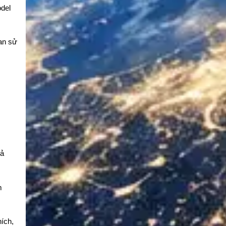
odel
ian sử
hả
m
ích,