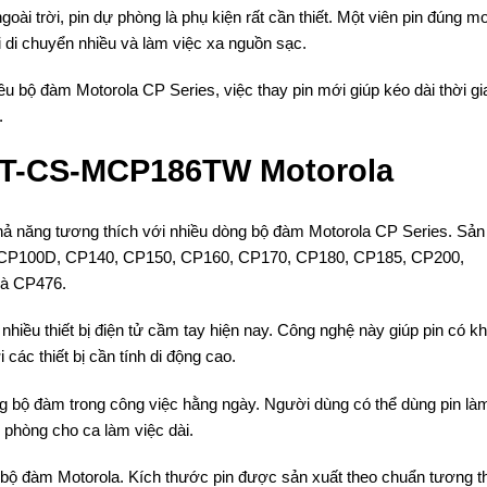
ài trời, pin dự phòng là phụ kiện rất cần thiết. Một viên pin đúng m
 di chuyển nhiều và làm việc xa nguồn sạc.
u bộ đàm Motorola CP Series, việc thay pin mới giúp kéo dài thời g
.
 TT-CS-MCP186TW Motorola
hả năng tương thích với nhiều dòng bộ đàm Motorola CP Series. Sản
 CP100D, CP140, CP150, CP160, CP170, CP180, CP185, CP200,
à CP476.
 nhiều thiết bị điện tử cầm tay hiện nay. Công nghệ này giúp pin có k
 các thiết bị cần tính di động cao.
 bộ đàm trong công việc hằng ngày. Người dùng có thể dùng pin là
 phòng cho ca làm việc dài.
 bộ đàm Motorola. Kích thước pin được sản xuất theo chuẩn tương th