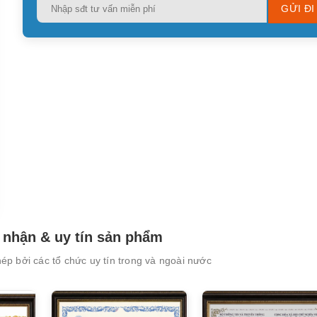
Please
leave
this
field
empty.
nhận & uy tín sản phẩm
p bởi các tổ chức uy tín trong và ngoài nước