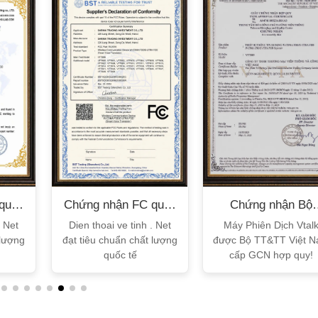
XEM CHI TIẾT
XEM CHI TIẾT
quốc
Chứng nhận FC quốc
Chứng nhận Bộ
tế
TT&TT
. Net
Dien thoai ve tinh . Net
Máy Phiên Dịch Vtal
 lượng
đạt tiêu chuẩn chất lượng
được Bộ TT&TT Việt 
quốc tế
cấp GCN hợp quy!