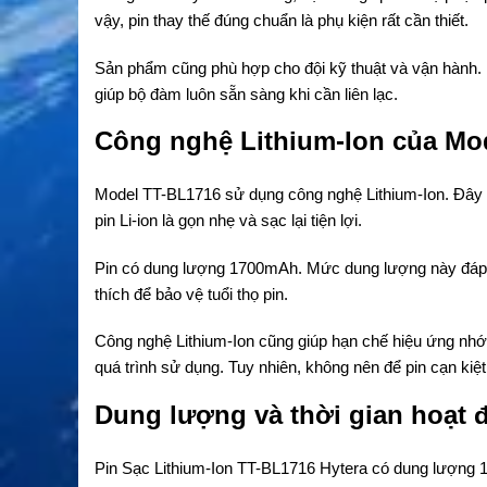
vậy, pin thay thế đúng chuẩn là phụ kiện rất cần thiết.
Sản phẩm cũng phù hợp cho đội kỹ thuật và vận hành.
giúp bộ đàm luôn sẵn sàng khi cần liên lạc.
Công nghệ Lithium-Ion của Mo
Model TT-BL1716 sử dụng công nghệ Lithium-Ion. Đây l
pin Li-ion là gọn nhẹ và sạc lại tiện lợi.
Pin có dung lượng 1700mAh. Mức dung lượng này đáp ứ
thích để bảo vệ tuổi thọ pin.
Công nghệ Lithium-Ion cũng giúp hạn chế hiệu ứng nhớ 
quá trình sử dụng. Tuy nhiên, không nên để pin cạn kiệt
Dung lượng và thời gian hoạt 
Pin Sạc Lithium-Ion TT-BL1716 Hytera có dung lượng 1