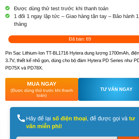
Được dùng thử test trước khi thanh toán
1 đổi 1 ngay lập tức – Giao hàng tận tay – Bảo hành 1
tháng
Đã bán: 69
Pin Sạc Lithium-Ion TT-BL1716 Hytera dung lượng 1700mAh, điện
3.7V, thiết kế nhỏ gọn, dùng cho bộ đàm Hytera PD Series như P
PD75X và PD78X.
MUA NGAY
TƯ VẤN NGAY
(Được dùng thử trước khi thanh
toán)
Hãy để lại
số điện thoại
, để được gọi và
tư
vấn miễn phí!