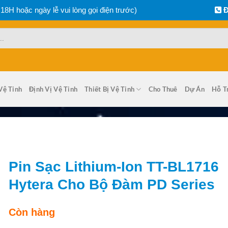
 18H hoặc ngày lễ vui lòng gọi điện trước)
Đ
Vệ Tinh
Định Vị Vệ Tinh
Thiết Bị Vệ Tinh
Cho Thuê
Dự Án
Hỗ T
Pin Sạc Lithium-Ion TT-BL1716
Hytera Cho Bộ Đàm PD Series
Còn hàng