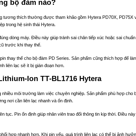
ững bộ đàm nào?
ng tương thích thường được tham khảo gồm Hytera PD70X, PD75X 
 trong hệ sinh thái Hytera.
đúng dòng máy. Điều này giúp tránh sai chân tiếp xúc hoặc sai chuẩn
cũ trước khi thay thế.
pin thay thế cho bộ đàm PD Series. Sản phẩm cũng thích hợp để làm
 liên lạc sẽ ít bị gián đoạn hơn.
Lithium-Ion TT-BL1716 Hytera
g nhiều môi trường làm việc chuyên nghiệp. Sản phẩm phù hợp cho 
ng nơi cần liên lạc nhanh và ổn định.
 tục. Pin ổn định giúp nhân viên trao đổi thông tin kịp thời. Điều này
i hợp nhanh hơn. Khi pin yếu, quá trình liên lạc có thể bị ảnh hưởn