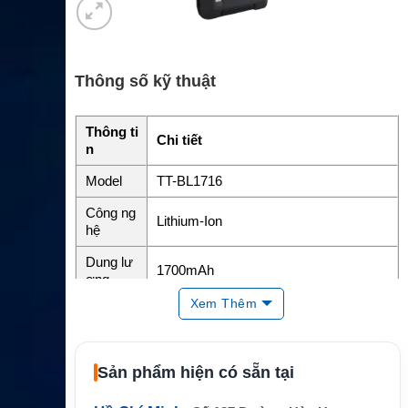
Thông số kỹ thuật
Thông ti
Chi tiết
n
Model
TT-BL1716
Công ng
Lithium-Ion
hệ
Dung lư
1700mAh
ợng
Xem Thêm
Điện áp
danh địn
3.7V
h
Sản phẩm hiện có sẵn tại
Năng lư
Chưa công bố rõ
ợng