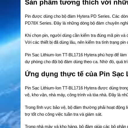
Sản phẩm tương thích với nh
Pin được dùng cho bộ đàm Hytera PD Series. Các dò
PD78X Series. Đây là những dòng bộ đàm chuyên nghiệp
Khi chọn pin, người dùng cần kiểm tra đúng mã pin và 
Với các thiết bị đã dùng lâu, nên kiểm tra tình trạng pin 
Pin Sạc Lithium-Ion TT-BL1716 Hytera phù hợp để làm 
dự phòng cho đội bộ đàm dùng theo ca. Nhờ đó, quá trình
Ứng dụng thực tế của Pin Sạc 
Pin Sạc Lithium-Ion TT-BL1716 Hytera được dùng tron
vệ, kho vận, nhà máy, công trình và tòa nhà. Đây là nhữ
Trong lĩnh vực bảo vệ, bộ đàm thường phải hoạt động liên
trợ tốt cho công việc tuần tra và giám sát.
Trong nhà máy và kho hàng, bộ đàm giúp các bộ phận phố