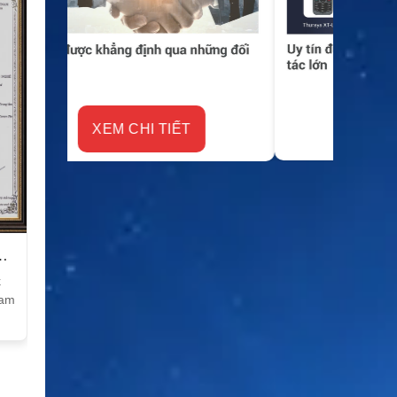
XEM CHI TIẾT
k
Nam