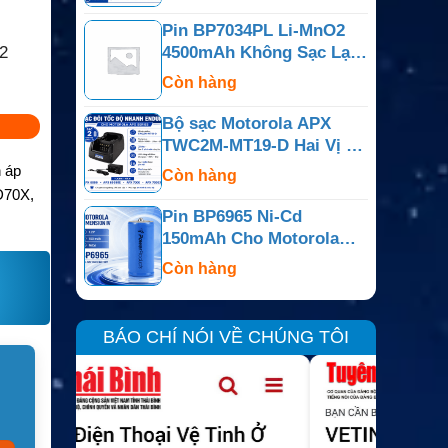
PR400
Pin BP7034PL Li-MnO2
2
4500mAh Không Sạc Lại
Cho Bộ Đàm Motorola
Còn hàng
APX
Bộ sạc Motorola APX
TWC2M-MT19-D Hai Vị Trí
Cho APX6000, APX7000,
 áp
Còn hàng
APX800
D70X,
Pin BP6965 Ni-Cd
150mAh Cho Motorola
Dimension IV, Minitor Và
Còn hàng
Dòng Tương Thích
BÁO CHÍ NÓI VỀ CHÚNG TÔI