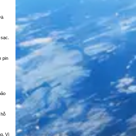
và
 sạc.
 pin
bảo
 hỗ
g. Vì