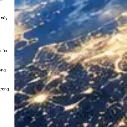
 này
 của
ơng
trong