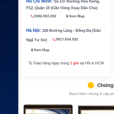
Hồ Chí Minh:
Số 137 Đường Hòa Hưng,
Chuẩn b
Chưa công bố rõ
P12, Quận 10 (Gần Vòng Xoay Dân Chủ)
ảo vệ
0386.002.002
Xem Map
Kích thư
86.0 x 48.0 x 16.0 mm
ớc
Hà Nội:
226 Đường Láng - Đống Đa (Gần
Trọng lư
Khoảng 57g
ợng
0917.834.532
Ngã Tư Sở)
Thiết bị t
Hytera PD70X, PD75X, PD78X Series, t
Xem Map
ương thí
huộc nhóm bộ đàm PD Series
ch
🚀 Giao hàng ngay trong
1 giờ
tại HN & HCM
Hãng sả
Hytera
n xuất
Chứng 
Được kiểm chứng & cấp phé