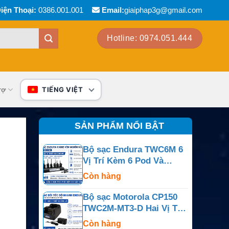
iện Thoại:
0386.001.001
Email:
giaiphap3g@gmail.com
Hotline: 0974.051.444
rợ
TIẾNG VIỆT
SẢN PHẨM NỔI BẬT
Bộ sạc Endura TWC6M 6
Vị Trí Kèm 6 Pod Và
Nguồn Ngoài
Còn hàng
Bộ sạc Motorola CP150
TWC2M-MT3-D Hai Vị Trí
Cho CP150, CP200,
Còn hàng