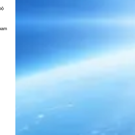
bộ
tham