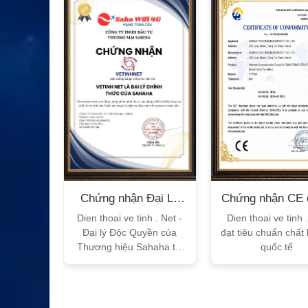
XEM CHI TIẾT
n Bộ
Chứng nhận Đại Lý
Chứng nhận CE 
T
Sahaha
tế
h Vtalk
Dien thoai ve tinh . Net -
Dien thoai ve tinh 
Việt Nam
Đại lý Độc Quyền của
đạt tiêu chuẩn chất
 quy!
Thương hiệu Sahaha tại
quốc tế
Việt Nam