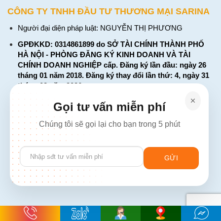
CÔNG TY TNHH ĐẦU TƯ THƯƠNG MẠI SARINA
Người đại diện pháp luật: NGUYỄN THỊ PHƯƠNG
GPĐKKD: 0314861899 do SỞ TÀI CHÍNH THÀNH PHỐ
HÀ NỘI - PHÒNG ĐĂNG KÝ KINH DOANH VÀ TÀI
CHÍNH DOANH NGHIỆP cấp. Đăng ký lần đầu: ngày 26
tháng 01 năm 2018. Đăng ký thay đổi lần thứ: 4, ngày 31
tháng 03 năm 2026
226 Đường Láng, Đống Đa, Hà Nội
Gọi tư vấn miễn phí
137 Đường Hòa Hưng, Phường 12, Quận 10, TP. Hồ Chí
Chúng tôi sẽ gọi lại cho bạn trong 5 phút
Minh
Hotline: 1900 2106 - 0386 001 001
Please
Email:
Giaiphap3g@gmail.com
leave
this
field
empty.