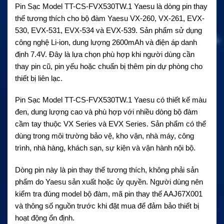
Pin Sạc Model TT-CS-FVX530TW.1 Yaesu là dòng pin thay
thế tương thích cho bộ đàm Yaesu VX-260, VX-261, EVX-
530, EVX-531, EVX-534 và EVX-539. Sản phẩm sử dụng
công nghệ Li-ion, dung lượng 2600mAh và điện áp danh
định 7.4V. Đây là lựa chọn phù hợp khi người dùng cần
thay pin cũ, pin yếu hoặc chuẩn bị thêm pin dự phòng cho
thiết bị liên lạc.
Pin Sạc Model TT-CS-FVX530TW.1 Yaesu có thiết kế màu
đen, dung lượng cao và phù hợp với nhiều dòng bộ đàm
cầm tay thuộc VX Series và EVX Series. Sản phẩm có thể
dùng trong môi trường bảo vệ, kho vận, nhà máy, công
trình, nhà hàng, khách sạn, sự kiện và vận hành nội bộ.
Dòng pin này là pin thay thế tương thích, không phải sản
phẩm do Yaesu sản xuất hoặc ủy quyền. Người dùng nên
kiểm tra đúng model bộ đàm, mã pin thay thế AAJ67X001
và thông số nguồn trước khi đặt mua để đảm bảo thiết bị
hoạt động ổn định.