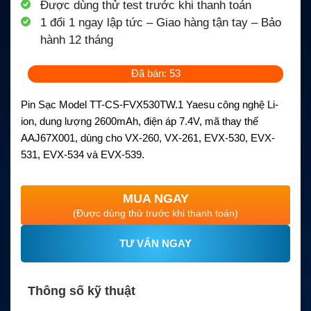
Được dùng thử test trước khi thanh toán
1 đổi 1 ngay lập tức – Giao hàng tận tay – Bảo
hành 12 tháng
Đã bán: 53
Pin Sạc Model TT-CS-FVX530TW.1 Yaesu công nghệ Li-
ion, dung lượng 2600mAh, điện áp 7.4V, mã thay thế
AAJ67X001, dùng cho VX-260, VX-261, EVX-530, EVX-
531, EVX-534 và EVX-539.
MUA NGAY
(Được dùng thử trước khi thanh toán)
TƯ VẤN NGAY
Thông số kỹ thuật