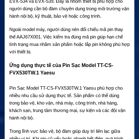
EVX-534 và EVX-539. Đây là nhóm thiết bị phù hợp cho
người dùng cần bộ đàm chuyên dụng trong môi trường vận
hành nội bộ, kỹ thuật, bảo vệ hoặc công trình.
Ngoài model máy, người dùng nên đối chiếu mã pin thay
thế AAJ67X001. Việc kiểm tra đúng mã pin giúp hạn chế
tình trạng mua nhầm sản phẩm hoặc lắp pin không phù hợp
với thiết bị.
Ứng dụng thực tế của Pin Sạc Model TT-CS-
FVX530TW.1 Yaesu
Pin Sạc Model TT-CS-FVX530TW.1 Yaesu phù hợp cho
nhiều nhu cầu sử dụng thực tế. Sản phẩm có thể dùng
trong bảo vệ, kho vận, nhà máy, công trình, nhà hàng,
khách sạn, trung tâm thương mại, sự kiện và các đội vận
hành nội bộ.
Trong lĩnh vực bảo vệ, bộ đàm giúp duy trì liên lạc giữa
nhiều vị trí. Khi pin cũ yếu hoặc nhanh hết điện, quá trình