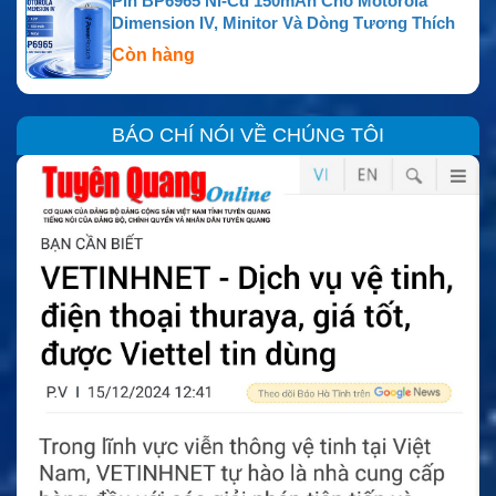
Pin BP6965 Ni-Cd 150mAh Cho Motorola
Dimension IV, Minitor Và Dòng Tương Thích
Còn hàng
BÁO CHÍ NÓI VỀ CHÚNG TÔI