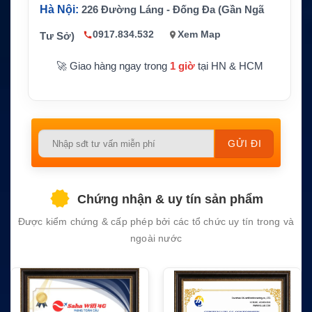
Hà Nội:
226 Đường Láng - Đống Đa (Gần Ngã
CS / Pin thay thế tương thích
Hãng sản xuất
Yaesu
0917.834.532
Xem Map
Tư Sở)
Bảo hành
1 năm
🚀 Giao hàng ngay trong
1 giờ
tại HN & HCM
Please
leave
this
field
Chứng nhận & uy tín sản phẩm
empty.
Được kiểm chứng & cấp phép bởi các tổ chức uy tín trong và
ngoài nước