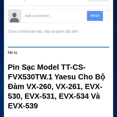
POST
Chưa có bình luận nào. Hãy là người đầu tiên!
Mô tả
Pin Sạc Model TT-CS-
FVX530TW.1 Yaesu Cho Bộ
Đàm VX-260, VX-261, EVX-
530, EVX-531, EVX-534 Và
EVX-539