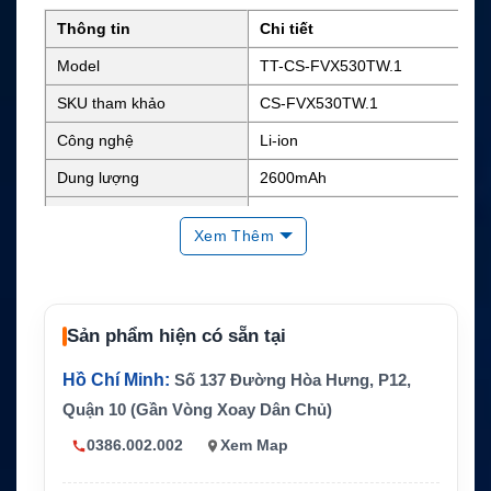
Thông tin
Chi tiết
Model
TT-CS-FVX530TW.1
SKU tham khảo
CS-FVX530TW.1
Công nghệ
Li-ion
Dung lượng
2600mAh
Điện áp danh định
7.4V
Xem Thêm
Năng lượng
Khoảng 19.24Wh
Kích thước
4.41 x 2.28 x 1.4 inch
Trọng lượng
0.7 lb
Sản phẩm hiện có sẵn tại
Màu sắc
Đen
Hồ Chí Minh:
Số 137 Đường Hòa Hưng, P12,
Mã pin thay thế
AAJ67X001
Quận 10 (Gần Vòng Xoay Dân Chủ)
Yaesu VX-260, VX-261, EVX
0386.002.002
Xem Map
Thiết bị tương thích
-530, EVX-531, EVX-534 và
EVX-539