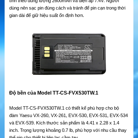
tính theo dung lượng 2600mAh và điện áp 7.4V. Người
dùng nên sạc pin đúng cách và tránh để pin cạn trong thời
gian dài để giữ hiệu suất ổn định hơn.
Độ bền của Model TT-CS-FVX530TW.1
Model TT-CS-FVX530TW.1 có thiết kế phù hợp cho bộ
đàm Yaesu VX-260, VX-261, EVX-530, EVX-531, EVX-534
và EVX-539. Kích thước sản phẩm là 4.41 x 2.28 x 1.4
inch. Trọng lượng khoảng 0.7 lb, phù hợp với nhu cầu thay
thế pin cho thiết bị liên lạc cầm tay.