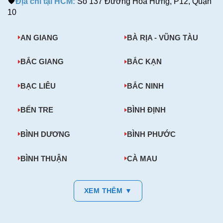
Địa chỉ tại HCM:
Số 137 Đường Hòa Hưng, P12, Quận
10
AN GIANG
BÀ RỊA - VŨNG TÀU
BẮC GIANG
BẮC KẠN
BẠC LIÊU
BẮC NINH
BẾN TRE
BÌNH ĐỊNH
BÌNH DƯƠNG
BÌNH PHƯỚC
BÌNH THUẬN
CÀ MAU
XEM THÊM ▼