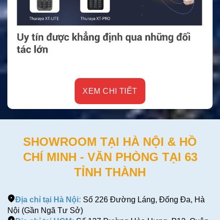
XEM CHI TIẾT
SHOWROOM TẠI HÀ NỘI & HỒ
CHÍ MINH - VĂN PHÒNG TẠI 63
TỈNH THÀNH
Địa chỉ tại Hà Nội:
Số 226 Đường Láng, Đống Đa, Hà
Nội (Gần Ngã Tư Sở)