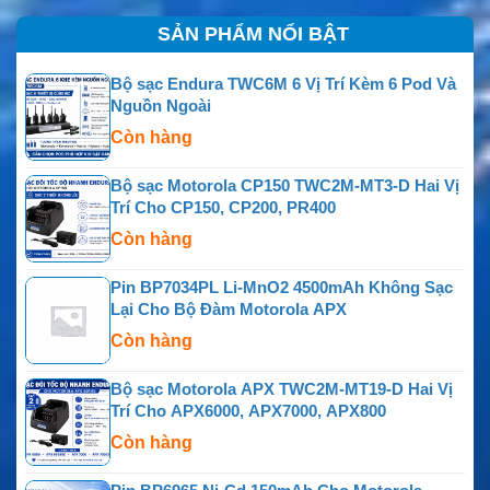
SẢN PHẨM NỔI BẬT
Bộ sạc Endura TWC6M 6 Vị Trí Kèm 6 Pod Và
Nguồn Ngoài
Còn hàng
Bộ sạc Motorola CP150 TWC2M-MT3-D Hai Vị
Trí Cho CP150, CP200, PR400
Còn hàng
Pin BP7034PL Li-MnO2 4500mAh Không Sạc
Lại Cho Bộ Đàm Motorola APX
Còn hàng
Bộ sạc Motorola APX TWC2M-MT19-D Hai Vị
Trí Cho APX6000, APX7000, APX800
Còn hàng