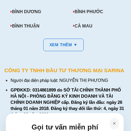
BÌNH DƯƠNG
BÌNH PHƯỚC
BÌNH THUẬN
CÀ MAU
XEM THÊM ▼
CÔNG TY TNHH ĐẦU TƯ THƯƠNG MẠI SARINA
Người đại diện pháp luật: NGUYỄN THỊ PHƯƠNG
GPĐKKD: 0314861899 do SỞ TÀI CHÍNH THÀNH PHỐ
HÀ NỘI - PHÒNG ĐĂNG KÝ KINH DOANH VÀ TÀI
CHÍNH DOANH NGHIỆP cấp. Đăng ký lần đầu: ngày 26
tháng 01 năm 2018. Đăng ký thay đổi lần thứ: 4, ngày 31
tháng 03 năm 2026
226 Đường Láng, Đống Đa, Hà Nội
Gọi tư vấn miễn phí