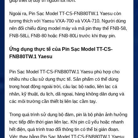
giúp thiết bị duy trì nguồn tốt hơn.
Ngoài ra, Pin Sạc Model TT-CS-FNB80TW.1 Yaesu còn
tương thích với Yaesu VXA-700 và VXA-710. Người dùng
nên đối chiếu đúng model máy và mã pin thay thế FNB-58,
FNB-58Li, FNB-80 hoặc FNB-80Li trước khi thay pin.
Ứng dụng thực tế của Pin Sạc Model TT-CS-
FNB80TW.1 Yaesu
Pin Sạc Model TT-CS-FNB80TW.1 Yaesu phù hợp cho
nhiều nhu cầu sử dụng thực tế. Sản phẩm có thể dùng
trong hoạt động ngoài trời, câu lạc bộ radio, liên lạc cá
nhân, kỹ thuật, du lịch, dã ngoại, hàng không dân dụng và
các môi trường cần thiết bị liên lạc cầm tay.
Trong quá trình sử dụng bộ đàm, pin là bộ phận ảnh hưởng
trực tiếp đến thời gian liên lạc. Khi pin cũ yếu hoặc nhanh
hết điện, quá trình trao đổi thông tin có thể bị gián đoạn.
Việc thay bằng Pin Sạc Model TT-CS-FNB80TW.1 Yaesu