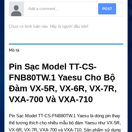
POST
Chưa có bình luận nào. Hãy là người đầu tiên!
Mô tả
Pin Sạc Model TT-CS-
FNB80TW.1 Yaesu Cho Bộ
Đàm VX-5R, VX-6R, VX-7R,
VXA-700 Và VXA-710
Pin Sạc Model TT-CS-FNB80TW.1 Yaesu là dòng pin thay
thế tương thích cho nhiều mẫu bộ đàm Yaesu như VX-5R,
VX-6R, VX-7R, VXA-700 và VXA-710. Sản phẩm sử dụng