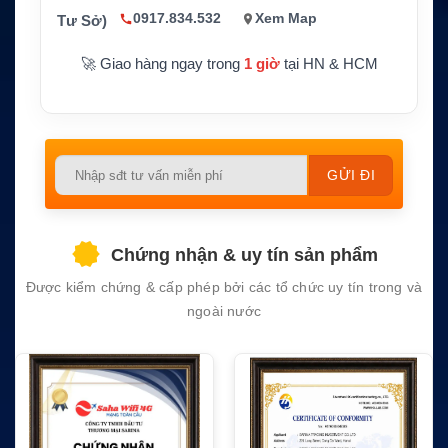
0917.834.532
Xem Map
Tư Sở)
CS / Pin thay thế tương thíc
Hãng sản xuất
h Yaesu
🚀 Giao hàng ngay trong
1 giờ
tại HN & HCM
Bảo hành
1 năm
Please
leave
this
field
Chứng nhận & uy tín sản phẩm
empty.
Được kiểm chứng & cấp phép bởi các tổ chức uy tín trong và
ngoài nước