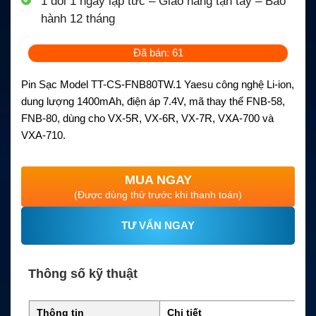
1 đổi 1 ngay lập tức – Giao hàng tận tay – Bảo
hành 12 tháng
Đã bán: 61
Pin Sạc Model TT-CS-FNB80TW.1 Yaesu công nghệ Li-ion,
dung lượng 1400mAh, điện áp 7.4V, mã thay thế FNB-58,
FNB-80, dùng cho VX-5R, VX-6R, VX-7R, VXA-700 và
VXA-710.
MUA NGAY
(Được dùng thử trước khi thanh toán)
TƯ VẤN NGAY
Thông số kỹ thuật
Thông tin
Chi tiết