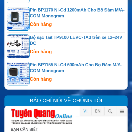
Pin BP1170 Ni-Cd 1200mAh Cho Bộ Đàm M/A-
COM Monogram
Còn hàng
Bộ sạc Tait TP9100 LEVC-TA3 trên xe 12–24V
DC
Còn hàng
Pin BP1155 Ni-Cd 600mAh Cho Bộ Đàm M/A-
COM Monogram
Còn hàng
BÁO CHÍ NÓI VỀ CHÚNG TÔI