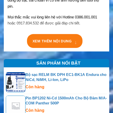
dùng bộ sạc sai chuẩn vì có thể ảnh hưởng đến tuổi thọ
pin.
Mọi thắc mắc vui lòng liên hệ với Hotline 0386.001.001
hoặc 0917.834.532 để được giải đáp chi tiết.
XEM THÊM NỘI DUNG
↓
SẢN PHẨM NỔI BẬT
Bộ sạc RELM BK DPH EC1-BK1A Endura cho
NiCd, NiMH, Li-Ion, LiPo
Còn hàng
Pin BP1202 Ni-Cd 1500mAh Cho Bộ Đàm M/A-
COM Panther 500P
Còn hàng