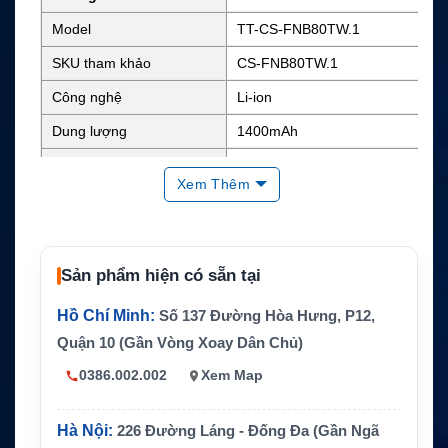
Model
TT-CS-FNB80TW.1
SKU tham khảo
CS-FNB80TW.1
Công nghệ
Li-ion
Dung lượng
1400mAh
Điện áp danh định
7.4V
Xem Thêm
Năng lượng
Khoảng 10.36Wh
Kích thước
1.91 x 2.27 x 0.79 inch
Trọng lượng
0.2 lb
Sản phẩm hiện có sẵn tại
Màu sắc
Đen
Hồ Chí Minh:
Số 137 Đường Hòa Hưng, P12,
FNB-58, FNB-58Li, FNB-80,
Quận 10 (Gần Vòng Xoay Dân Chủ)
Mã pin thay thế
FNB-80Li
0386.002.002
Xem Map
Yaesu VX-5R, VX-6R, VX-7
R, VX-5E, VX-6E, VX-7E, VX
Thiết bị tương thích
-5RS, VX-6, VX-7RB, VXA-7
Hà Nội:
226 Đường Láng - Đống Đa (Gần Ngã
00 và VXA-710