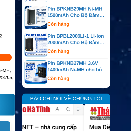
Pin BPKNB29MH Ni-MH
1500mAh Cho Bộ Đàm
Kenwood TK-2200, NX-
Còn hàng
240 Và NX-340
2
Pin BPBL2006LI-1 Li-Ion
2000mAh Cho Bộ Đàm
Hytera PD702, PD782
Còn hàng
Pin BPKNB27MH 3.6V
1400mAh Ni-MH cho bộ
i-MH,
đàm Kenwood TK-3130,
HX370S,
Còn hàng
TK-3131
BÁO CHÍ NÓI VỀ CHÚNG TÔI