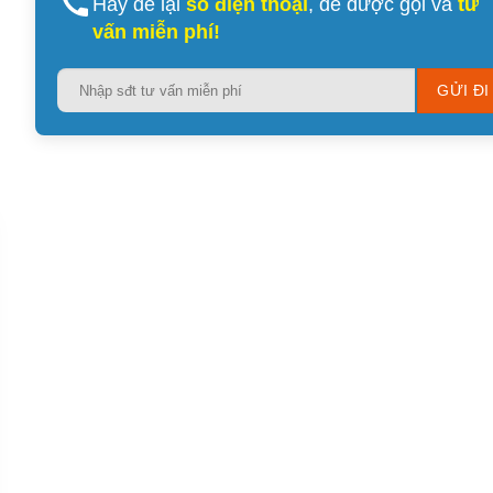
Hãy để lại
số điện thoại
, để được gọi và
tư
vấn miễn phí!
Please
leave
this
field
empty.