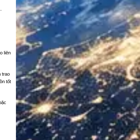
.
 liên
 trao
ồn tốt
oặc