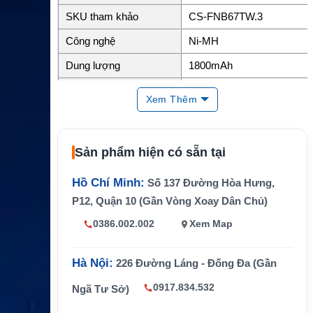
SKU tham khảo
CS-FNB67TW.3
Công nghệ
Ni-MH
Dung lượng
1800mAh
Điện áp danh định
7.2V
Xem Thêm
Năng lượng
Khoảng 12.96Wh
Kích thước
3.75 x 2.28 x 0.71 inch
Sản phẩm hiện có sẵn tại
Trọng lượng
0.5 lb
Hồ Chí Minh:
Số 137 Đường Hòa Hưng,
Màu sắc
Đen
P12, Quận 10 (Gần Vòng Xoay Dân Chủ)
FNB-V57, FNB-V57H, FN
0386.002.002
Xem Map
Mã pin thay thế
B-64, FNB-64H, FNB-83,
FNB-83H
Hà Nội:
226 Đường Láng - Đống Đa (Gần
Standard Horizon HX270
Thiết bị tương thích
S, HX370S, HX500S và H
0917.834.532
Ngã Tư Sở)
X600S