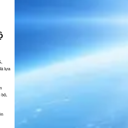
ộ
S,
à lựa
m
 bộ,
ên