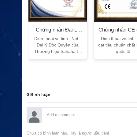
n Bộ
Chứng nhận Đại Lý
Chứng nhận CE 
T
Sahaha
tế
h Vtalk
Dien thoai ve tinh . Net -
Dien thoai ve tinh 
Việt Nam
Đại lý Độc Quyền của
đạt tiêu chuẩn chất
 quy!
Thương hiệu Sahaha tại
quốc tế
Việt Nam
0 Bình luận
Chưa có bình luận nào. Hãy là người đầu tiên!