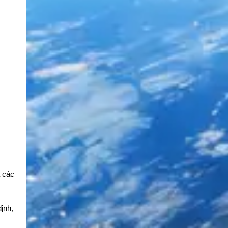
 các
ịnh,