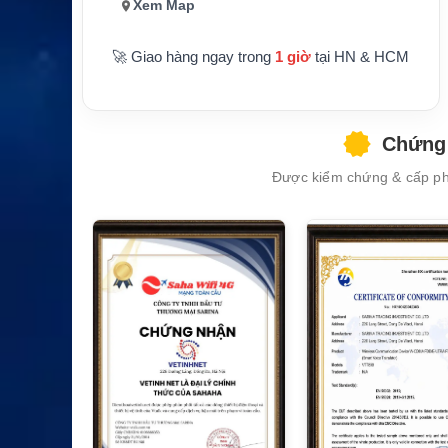
CS / Pin thay thế tương th
Xem Map
Hãng sản xuất
ích Standard Horizon
Bảo hành
1 năm
🚀 Giao hàng ngay trong
1 giờ
tại HN & HCM
Chứng 
XEM CHI TIẾT
Được kiểm chứng & cấp phé