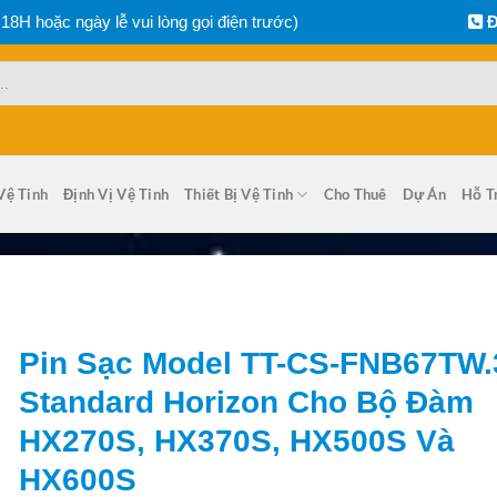
 18H hoặc ngày lễ vui lòng gọi điện trước)
Đ
Vệ Tinh
Định Vị Vệ Tinh
Thiết Bị Vệ Tinh
Cho Thuê
Dự Án
Hỗ T
Pin Sạc Model TT-CS-FNB67TW.
Standard Horizon Cho Bộ Đàm
HX270S, HX370S, HX500S Và
HX600S