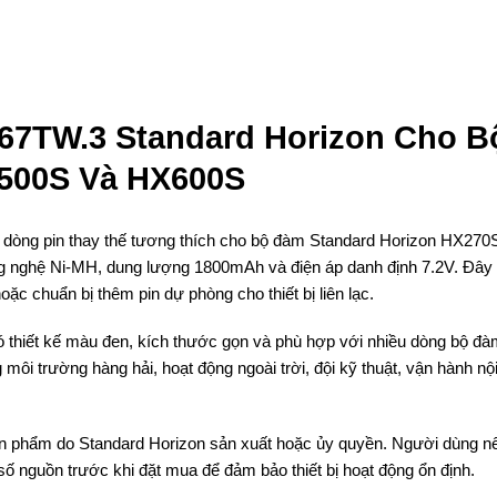
67TW.3 Standard Horizon Cho B
500S Và HX600S
dòng pin thay thế tương thích cho bộ đàm Standard Horizon HX270
ghệ Ni-MH, dung lượng 1800mAh và điện áp danh định 7.2V. Đây l
ặc chuẩn bị thêm pin dự phòng cho thiết bị liên lạc.
thiết kế màu đen, kích thước gọn và phù hợp với nhiều dòng bộ đà
ôi trường hàng hải, hoạt động ngoài trời, đội kỹ thuật, vận hành nội
 sản phẩm do Standard Horizon sản xuất hoặc ủy quyền. Người dùng n
số nguồn trước khi đặt mua để đảm bảo thiết bị hoạt động ổn định.