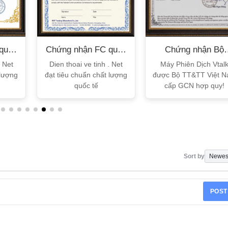
quốc
Chứng nhận FC quốc
Chứng nhận Bộ
tế
TT&TT
. Net
Dien thoai ve tinh . Net
Máy Phiên Dịch Vtal
 lượng
đạt tiêu chuẩn chất lượng
được Bộ TT&TT Việt 
quốc tế
cấp GCN hợp quy!
Sort by
POST