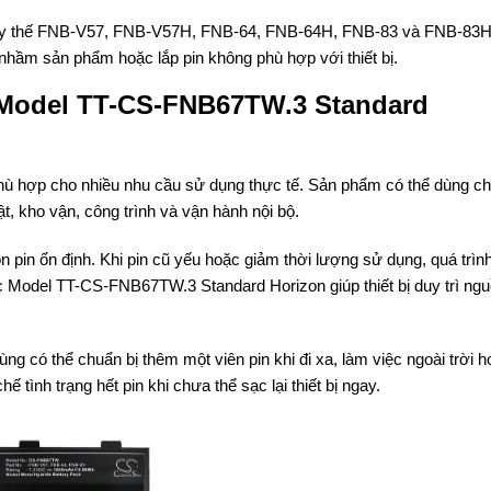
thay thế FNB-V57, FNB-V57H, FNB-64, FNB-64H, FNB-83 và FNB-83H
 nhầm sản phẩm hoặc lắp pin không phù hợp với thiết bị.
 Model TT-CS-FNB67TW.3 Standard
 hợp cho nhiều nhu cầu sử dụng thực tế. Sản phẩm có thể dùng cho
uật, kho vận, công trình và vận hành nội bộ.
n pin ổn định. Khi pin cũ yếu hoặc giảm thời lượng sử dụng, quá trình
Sạc Model TT-CS-FNB67TW.3 Standard Horizon giúp thiết bị duy trì ngu
 có thể chuẩn bị thêm một viên pin khi đi xa, làm việc ngoài trời h
 tình trạng hết pin khi chưa thể sạc lại thiết bị ngay.