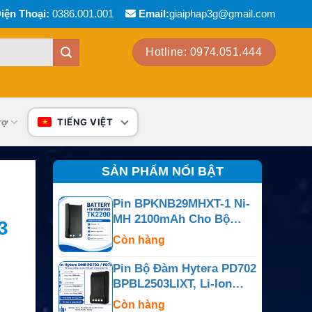
iện Thoại:
0386.001.001
Email:
giaiphap3g@gmail.com
Hotline: 0974.051.444
rợ
TIẾNG VIỆT
SẢN PHẨM NỔI BẬT
Pin BPKNB29MHXT-1 Ni-
MH 2100mAh Cho Bộ
3
Đàm Kenwood NX-240,
Còn hàng
NX-340 Và TK Series
Pin Bộ Đàm Hytera PD702
BPBL2503LIXT, Li-Ion
7.4V 2500mAh
Còn hàng