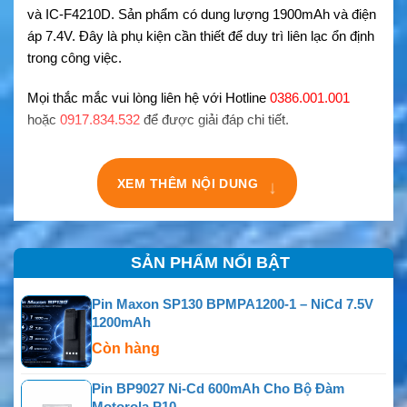
và IC-F4210D. Sản phẩm có dung lượng 1900mAh và điện
áp 7.4V. Đây là phụ kiện cần thiết để duy trì liên lạc ổn định
trong công việc.
Mọi thắc mắc vui lòng liên hệ với Hotline
0386.001.001
hoặc
0917.834.532
để được giải đáp chi tiết.
↓
XEM THÊM NỘI DUNG
SẢN PHẨM NỔI BẬT
Pin Maxon SP130 BPMPA1200-1 – NiCd 7.5V
1200mAh
Còn hàng
Pin BP9027 Ni-Cd 600mAh Cho Bộ Đàm
Motorola P10