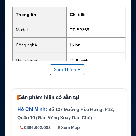
Thông tin
Chi tiết
Model
TT-BP265
Công nghệ
Li-ion
Dung lượng
1900mAh
Xem Thêm
Điện áp danh định
7.4V
Năng lượng
Khoảng 14.06Wh
Sản phẩm hiện có sẵn tại
ICOM IC-F3001, IC-F4001, I
Thiết bị tương thích
C-F3210D và IC-F4210D
Hồ Chí Minh:
Số 137 Đường Hòa Hưng, P12,
Quận 10 (Gần Vòng Xoay Dân Chủ)
Hãng sản xuất
ICOM
0386.002.002
Xem Map