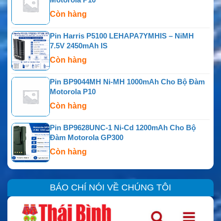
Còn hàng
Pin Harris P5100 LEHAPA7YMHIS – NiMH
7.5V 2450mAh IS
Còn hàng
Pin BP9044MH Ni-MH 1000mAh Cho Bộ Đàm
Motorola P10
Còn hàng
Pin BP9628UNC-1 Ni-Cd 1200mAh Cho Bộ
Đàm Motorola GP300
Còn hàng
BÁO CHÍ NÓI VỀ CHÚNG TÔI