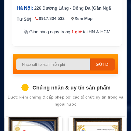
Hà Nội:
226 Đường Láng - Đống Đa (Gần Ngã
0917.834.532
Xem Map
Tư Sở)
🚀 Giao hàng ngay trong
1 giờ
tại HN & HCM
Please
leave
this
field
Chứng nhận & uy tín sản phẩm
empty.
Được kiểm chứng & cấp phép bởi các tổ chức uy tín trong và
ngoài nước