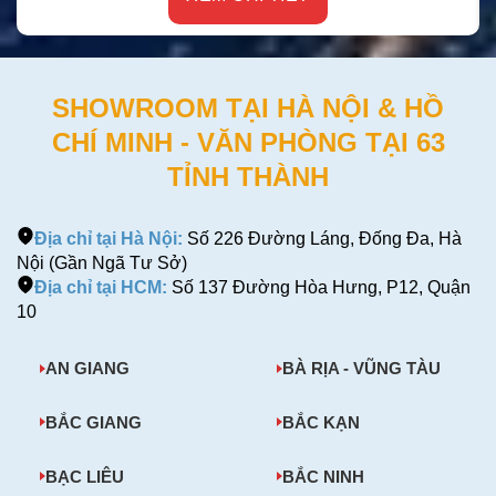
SHOWROOM TẠI HÀ NỘI & HỒ
CHÍ MINH - VĂN PHÒNG TẠI 63
TỈNH THÀNH
Địa chỉ tại Hà Nội:
Số 226 Đường Láng, Đống Đa, Hà
Nội (Gần Ngã Tư Sở)
Địa chỉ tại HCM:
Số 137 Đường Hòa Hưng, P12, Quận
10
AN GIANG
BÀ RỊA - VŨNG TÀU
BẮC GIANG
BẮC KẠN
BẠC LIÊU
BẮC NINH