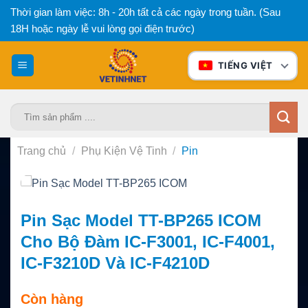
Bỏ
Thời gian làm việc: 8h - 20h tất cả các ngày trong tuần. (Sau
qua
18H hoặc ngày lễ vui lòng gọi điện trước)
nội
dung
TIẾNG VIỆT
Tìm
kiếm:
Trang chủ
/
Phụ Kiện Vệ Tinh
/
Pin
Pin Sạc Model TT-BP265 ICOM
Cho Bộ Đàm IC-F3001, IC-F4001,
IC-F3210D Và IC-F4210D
Còn hàng