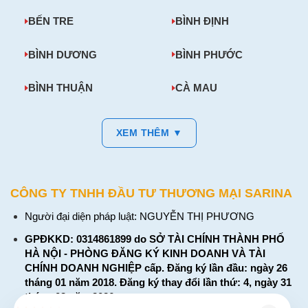
BẾN TRE
BÌNH ĐỊNH
BÌNH DƯƠNG
BÌNH PHƯỚC
BÌNH THUẬN
CÀ MAU
XEM THÊM ▼
CÔNG TY TNHH ĐẦU TƯ THƯƠNG MẠI SARINA
Người đại diện pháp luật: NGUYỄN THỊ PHƯƠNG
GPĐKKD: 0314861899 do SỞ TÀI CHÍNH THÀNH PHỐ
HÀ NỘI - PHÒNG ĐĂNG KÝ KINH DOANH VÀ TÀI
CHÍNH DOANH NGHIỆP cấp. Đăng ký lần đầu: ngày 26
tháng 01 năm 2018. Đăng ký thay đổi lần thứ: 4, ngày 31
tháng 03 năm 2026