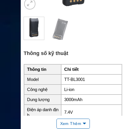
Thông số kỹ thuật
Thông tin
Chi tiết
Model
TT-BL3001
Công nghệ
Li-ion
Dung lượng
3000mAh
Điện áp danh địn
7.4V
h
Xem Thêm
Năng lượng
Chưa công bố rõ