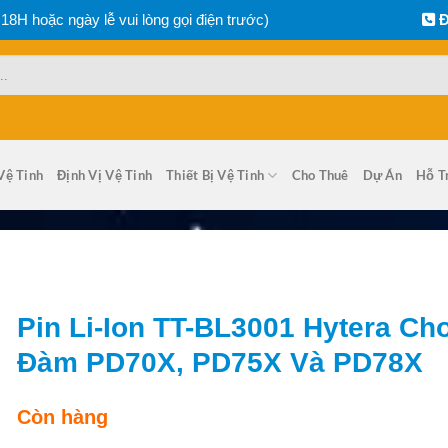
 18H hoặc ngày lễ vui lòng gọi điện trước)
Đ
Vệ Tinh
Định Vị Vệ Tinh
Thiết Bị Vệ Tinh
Cho Thuê
Dự Án
Hỗ T
Pin Li-Ion TT-BL3001 Hytera Ch
Đàm PD70X, PD75X Và PD78X
Còn hàng