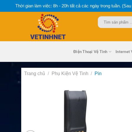
Bỏ
Thời gian làm việc: 8h - 20h tất cả các ngày trong tuần. (Sau
qua
nội
Tìm
dung
kiếm:
Điện Thoại Vệ Tinh
Internet 
Trang chủ
/
Phụ Kiện Vệ Tinh
/
Pin