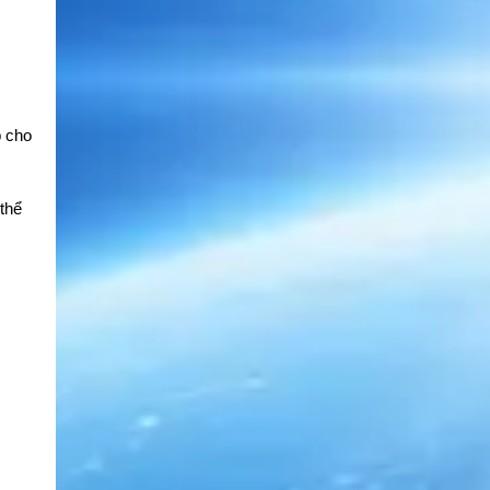
p cho
thể