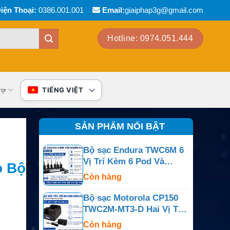
iện Thoại:
0386.001.001
Email:
giaiphap3g@gmail.com
Hotline: 0974.051.444
rợ
TIẾNG VIỆT
SẢN PHẨM NỔI BẬT
Bộ sạc Endura TWC6M 6
Vị Trí Kèm 6 Pod Và
o Bộ
Nguồn Ngoài
Còn hàng
Bộ sạc Motorola CP150
TWC2M-MT3-D Hai Vị Trí
Cho CP150, CP200,
Còn hàng