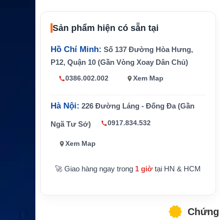
Chuẩn bảo vệ
IP67
Sản phẩm hiện có sẵn tại
Kích thước
106.4 x 56.3 x 24.3 mm
Trọng lượng
Khoảng 150g
Hồ Chí Minh:
Số 137 Đường Hòa Hưng,
Thiết bị tương th
P12, Quận 10 (Gần Vòng Xoay Dân Chủ)
Hytera PD70X, PD75X, PD78
ích
X
0386.002.002
Xem Map
Hãng sản xuất
Hytera
Hà Nội:
226 Đường Láng - Đống Đa (Gần
0917.834.532
Ngã Tư Sở)
Xem Map
🚀 Giao hàng ngay trong
1 giờ
tại HN & HCM
Chứng 