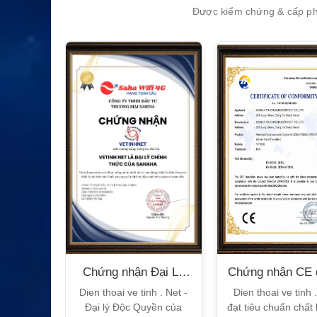
Được kiểm chứng & cấp phé
XEM CHI TIẾT
n Bộ
Chứng nhận Đại Lý
Chứng nhận CE 
T
Sahaha
tế
h Vtalk
Dien thoai ve tinh . Net -
Dien thoai ve tinh 
Việt Nam
Đại lý Độc Quyền của
đạt tiêu chuẩn chất