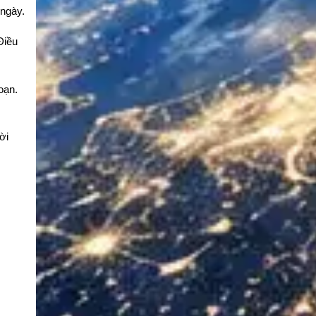
 ngày.
Điều
oạn.
ời