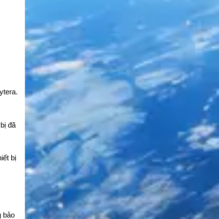
tera.
bị đã
ết bị
g bảo