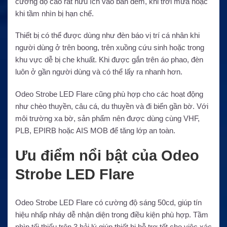
cường độ cao rất hữu ích vào ban đêm, khi trời mưa hoặc
khi tầm nhìn bị hạn chế.
Thiết bị có thể được dùng như đèn báo vị trí cá nhân khi
người dùng ở trên boong, trên xuồng cứu sinh hoặc trong
khu vực dễ bị che khuất. Khi được gắn trên áo phao, đèn
luôn ở gần người dùng và có thể lấy ra nhanh hơn.
Odeo Strobe LED Flare cũng phù hợp cho các hoạt động
như chèo thuyền, câu cá, du thuyền và đi biển gần bờ. Với
môi trường xa bờ, sản phẩm nên được dùng cùng VHF,
PLB, EPIRB hoặc AIS MOB để tăng lớp an toàn.
Ưu điểm nổi bật của Odeo
Strobe LED Flare
Odeo Strobe LED Flare có cường độ sáng 50cd, giúp tín
hiệu nhấp nháy dễ nhận diện trong điều kiện phù hợp. Tầm
nhìn tối thiểu trên 3 hải lý giúp thiết bị hỗ trợ tốt cho việc xác