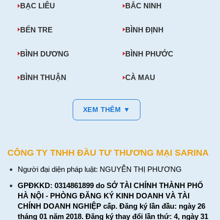
BẠC LIÊU
BẮC NINH
BẾN TRE
BÌNH ĐỊNH
BÌNH DƯƠNG
BÌNH PHƯỚC
BÌNH THUẬN
CÀ MAU
XEM THÊM ▼
CÔNG TY TNHH ĐẦU TƯ THƯƠNG MẠI SARINA
Người đại diện pháp luật: NGUYỄN THỊ PHƯƠNG
GPĐKKD: 0314861899 do SỞ TÀI CHÍNH THÀNH PHỐ
HÀ NỘI - PHÒNG ĐĂNG KÝ KINH DOANH VÀ TÀI
CHÍNH DOANH NGHIỆP cấp. Đăng ký lần đầu: ngày 26
tháng 01 năm 2018. Đăng ký thay đổi lần thứ: 4, ngày 31