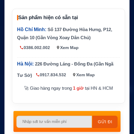
ng
Tầm nhìn
Tối thiểu trên 3 hải lý
Sản phẩm hiện có sẵn tại
Pin
4 x AA L91 Lithium hoặc 4 x AA Alkaline
Hồ Chí Minh:
Số 137 Đường Hòa Hưng, P12,
Chống nước
IP68, thử nghiệm 50m trong 1 giờ
Quận 10 (Gần Vòng Xoay Dân Chủ)
Tính năng n
Có
ổi
0386.002.002
Xem Map
Chứng nhận
SOLAS, MED, USCG
Hà Nội:
226 Đường Láng - Đống Đa (Gần Ngã
0917.834.532
Xem Map
Tư Sở)
🚀 Giao hàng ngay trong
1 giờ
tại HN & HCM
Please
leave
this