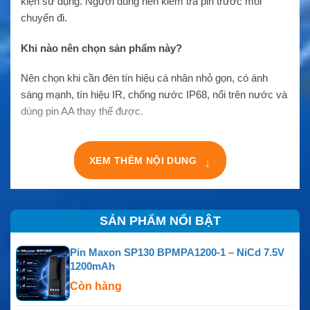
kiện sử dụng. Người dùng nên kiểm tra pin trước mỗi
chuyến đi.
Khi nào nên chọn sản phẩm này?
Nên chọn khi cần đèn tín hiệu cá nhân nhỏ gọn, có ánh
sáng mạnh, tín hiệu IR, chống nước IP68, nổi trên nước và
dùng pin AA thay thế được.
↓
XEM THÊM NỘI DUNG
SẢN PHẨM NỔI BẬT
Pin Maxon SP130 BPMPA1200-1 – NiCd 7.5V
1200mAh
Còn hàng