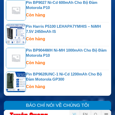
Pin BP9027 Ni-Cd 600mAh Cho Bộ Đàm
Motorola P10
Còn hàng
Pin Harris P5100 LEHAPA7YMHIS – NiMH
7.5V 2450mAh IS
Còn hàng
Pin BP9044MH Ni-MH 1000mAh Cho Bộ Đàm
Motorola P10
Còn hàng
Pin BP9628UNC-1 Ni-Cd 1200mAh Cho Bộ
Đàm Motorola GP300
Còn hàng
BÁO CHÍ NÓI VỀ CHÚNG TÔI