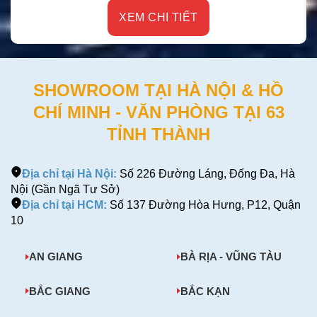
XEM CHI TIẾT
SHOWROOM TẠI HÀ NỘI & HỒ
CHÍ MINH - VĂN PHÒNG TẠI 63
TỈNH THÀNH
Địa chỉ tại Hà Nội:
Số 226 Đường Láng, Đống Đa, Hà
Nội (Gần Ngã Tư Sở)
Địa chỉ tại HCM:
Số 137 Đường Hòa Hưng, P12, Quận
10
AN GIANG
BÀ RỊA - VŨNG TÀU
BẮC GIANG
BẮC KẠN