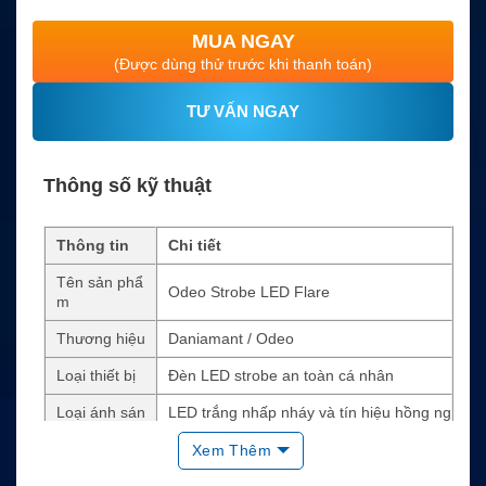
MUA NGAY
(Được dùng thử trước khi thanh toán)
TƯ VẤN NGAY
Thông số kỹ thuật
Thông tin
Chi tiết
Tên sản phẩ
Odeo Strobe LED Flare
m
Thương hiệu
Daniamant / Odeo
Loại thiết bị
Đèn LED strobe an toàn cá nhân
Loại ánh sán
LED trắng nhấp nháy và tín hiệu hồng ng
g
oại IR
Xem Thêm
Cường độ sá
50cd peak