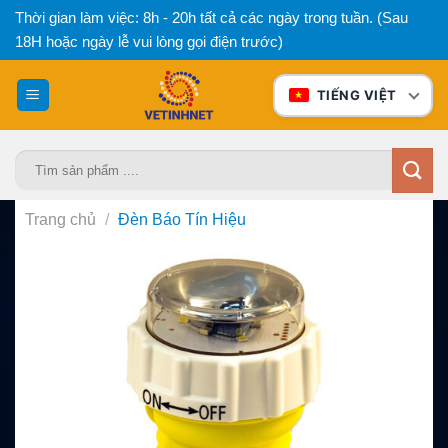
Bỏ
Thời gian làm việc: 8h - 20h tất cả các ngày trong tuần. (Sau
qua
18H hoặc ngày lễ vui lòng gọi điện trước)
nội
dung
TIẾNG VIỆT
Tìm
kiếm:
Trang chủ
/
Đèn Báo Tín Hiệu