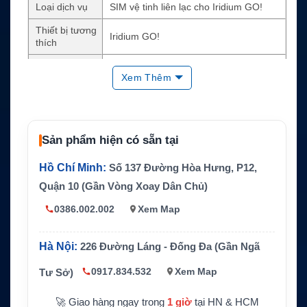
Loại dịch vụ
SIM vệ tinh liên lạc cho Iridium GO!
Thiết bị tương
Iridium GO!
thích
Mạng sử dụn
Iridium
Xem Thêm
g
Dịch vụ hỗ trợ
Thoại vệ tinh, SMS, dữ liệu tối ưu
Phạm vi sử d
Toàn cầu theo vùng phủ sóng Iridium
ụng
Sản phẩm hiện có sẵn tại
Điện thoại kết nối với Iridium GO! qua W
Kiểu kết nối
Hồ Chí Minh:
Số 137 Đường Hòa Hưng, P12,
iFi nội bộ
Quận 10 (Gần Vòng Xoay Dân Chủ)
Mục đích sử
Hàng hải, vùng xa, cứu hộ, thám hiểm,
dụng
công trình
0386.002.002
Xem Map
Lưu ý sử dụn
Cần tầm nhìn bầu trời thoáng và SIM đã
g
kích hoạt
Hà Nội:
226 Đường Láng - Đống Đa (Gần Ngã
Phụ thuộc cấu hình Pro Plan và nhà cun
0917.834.532
Xem Map
Tư Sở)
Điều kiện gói
g cấp dịch vụ
🚀 Giao hàng ngay trong
1 giờ
tại HN & HCM