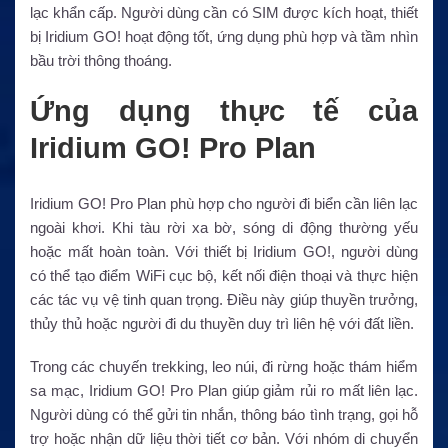
lạc khẩn cấp. Người dùng cần có SIM được kích hoạt, thiết
bị Iridium GO! hoạt động tốt, ứng dụng phù hợp và tầm nhìn
bầu trời thông thoáng.
Ứng dụng thực tế của
Iridium GO! Pro Plan
Iridium GO! Pro Plan phù hợp cho người đi biển cần liên lạc
ngoài khơi. Khi tàu rời xa bờ, sóng di động thường yếu
hoặc mất hoàn toàn. Với thiết bị Iridium GO!, người dùng
có thể tạo điểm WiFi cục bộ, kết nối điện thoại và thực hiện
các tác vụ vệ tinh quan trọng. Điều này giúp thuyền trưởng,
thủy thủ hoặc người đi du thuyền duy trì liên hệ với đất liền.
Trong các chuyến trekking, leo núi, đi rừng hoặc thám hiểm
sa mạc, Iridium GO! Pro Plan giúp giảm rủi ro mất liên lạc.
Người dùng có thể gửi tin nhắn, thông báo tình trạng, gọi hỗ
trợ hoặc nhận dữ liệu thời tiết cơ bản. Với nhóm di chuyển