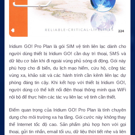
Iridium GO! Pro Plan là gói SIM vệ tinh liên lạc dành cho
người dùng thiết bị Iridium GO! cần duy trì thoại, SMS và
dữ liệu cơ bản khi đi ngoài vùng phủ sóng di động. Gói này
phù hợp cho đi biển, du lịch mạo hiểm, cứu hộ, công tác
vùng xa, khảo sát và các hành trình cần kênh liên lạc dự
phòng đáng tin cậy. Khi kết hợp với thiết bị Iridium GO!,
người dùng có thể kết nối điện thoại thông minh qua WiFi
nội bộ để thực hiện các tác vụ liên lạc vệ tinh cần thiết.
Điểm quan trọng của Iridium GO! Pro Plan là tính chuyên
dụng cho môi trường xa hạ tầng. Gói cước này không thay
thế Internet tốc độ cao. Sản phẩm phù hợp hơn với gọi
thoại, gửi tin nhắn, email tối ưu, dữ liệu thời tiết nhẹ và liên