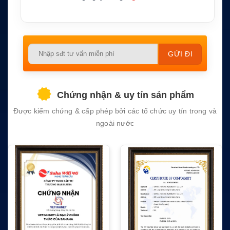
Please
leave
this
field
Chứng nhận & uy tín sản phẩm
empty.
Được kiểm chứng & cấp phép bởi các tổ chức uy tín trong và
ngoài nước