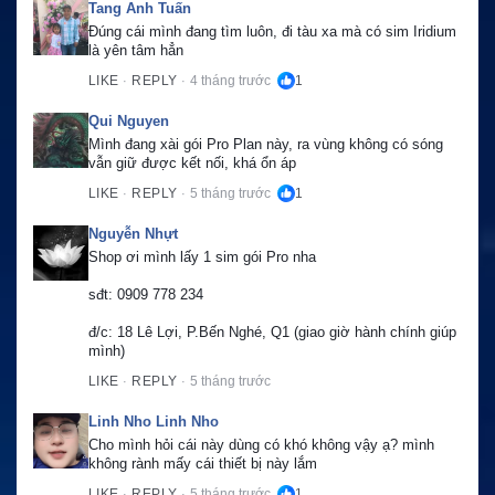
Tang Anh Tuấn
Đúng cái mình đang tìm luôn, đi tàu xa mà có sim Iridium 
là yên tâm hẳn
LIKE
REPLY
4 tháng trước
1
·
·
Qui Nguyen
Mình đang xài gói Pro Plan này, ra vùng không có sóng 
vẫn giữ được kết nối, khá ổn áp
LIKE
REPLY
5 tháng trước
1
·
·
Nguyễn Nhựt
Shop ơi mình lấy 1 sim gói Pro nha
sđt: 0909 778 234
đ/c: 18 Lê Lợi, P.Bến Nghé, Q1 (giao giờ hành chính giúp 
mình)
LIKE
REPLY
5 tháng trước
·
·
Linh Nho Linh Nho
Cho mình hỏi cái này dùng có khó không vậy ạ? mình 
không rành mấy cái thiết bị này lắm
LIKE
REPLY
5 tháng trước
1
·
·