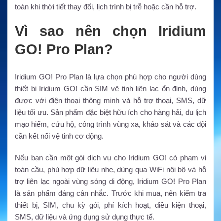
toàn khi thời tiết thay đổi, lịch trình bị trễ hoặc cần hỗ trợ.
Vì sao nên chọn Iridium
GO! Pro Plan?
Iridium GO! Pro Plan là lựa chọn phù hợp cho người dùng
thiết bị Iridium GO! cần SIM vệ tinh liên lạc ổn định, dùng
được với điện thoại thông minh và hỗ trợ thoại, SMS, dữ
liệu tối ưu. Sản phẩm đặc biệt hữu ích cho hàng hải, du lịch
mạo hiểm, cứu hộ, công trình vùng xa, khảo sát và các đội
cần kết nối vệ tinh cơ động.
Nếu bạn cần một gói dịch vụ cho Iridium GO! có phạm vi
toàn cầu, phù hợp dữ liệu nhẹ, dùng qua WiFi nội bộ và hỗ
trợ liên lạc ngoài vùng sóng di động, Iridium GO! Pro Plan
là sản phẩm đáng cân nhắc. Trước khi mua, nên kiểm tra
thiết bị, SIM, chu kỳ gói, phí kích hoạt, điều kiện thoại,
SMS, dữ liệu và ứng dụng sử dụng thực tế.