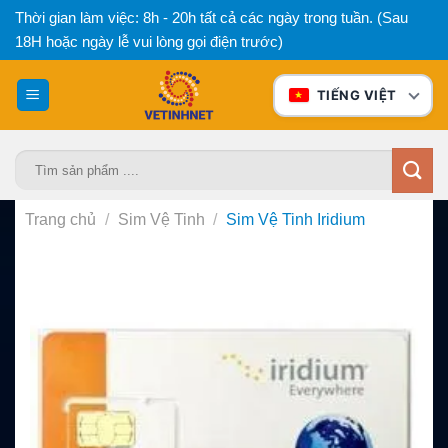
Bỏ
Thời gian làm việc: 8h - 20h tất cả các ngày trong tuần. (Sau
qua
18H hoặc ngày lễ vui lòng gọi điện trước)
nội
dung
TIẾNG VIỆT
Tìm
kiếm:
Trang chủ
/
Sim Vệ Tinh
/
Sim Vệ Tinh Iridium