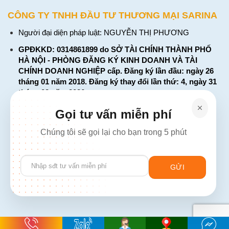
CÔNG TY TNHH ĐẦU TƯ THƯƠNG MẠI SARINA
Người đại diện pháp luật: NGUYỄN THỊ PHƯƠNG
GPĐKKD: 0314861899 do SỞ TÀI CHÍNH THÀNH PHỐ
HÀ NỘI - PHÒNG ĐĂNG KÝ KINH DOANH VÀ TÀI
CHÍNH DOANH NGHIỆP cấp. Đăng ký lần đầu: ngày 26
tháng 01 năm 2018. Đăng ký thay đổi lần thứ: 4, ngày 31
tháng 03 năm 2026
226 Đường Láng, Đống Đa, Hà Nội
Gọi tư vấn miễn phí
137 Đường Hòa Hưng, Phường 12, Quận 10, TP. Hồ Chí
Chúng tôi sẽ gọi lại cho bạn trong 5 phút
Minh
Hotline: 1900 2106 - 0386 001 001
Please
Email:
Giaiphap3g@gmail.com
leave
this
field
empty.