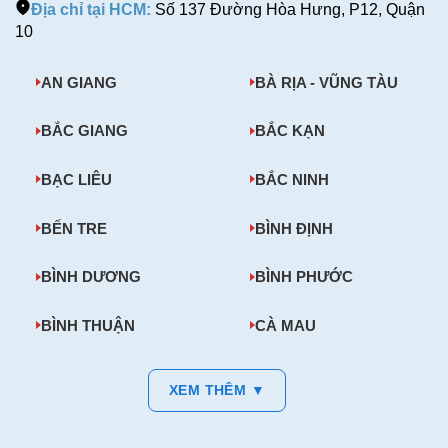
Địa chỉ tại HCM:
Số 137 Đường Hòa Hưng, P12, Quận
10
AN GIANG
BÀ RỊA - VŨNG TÀU
BẮC GIANG
BẮC KẠN
BẠC LIÊU
BẮC NINH
BẾN TRE
BÌNH ĐỊNH
BÌNH DƯƠNG
BÌNH PHƯỚC
BÌNH THUẬN
CÀ MAU
XEM THÊM ▼