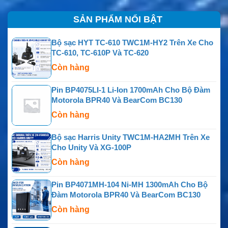
SẢN PHẨM NỔI BẬT
Bộ sạc HYT TC-610 TWC1M-HY2 Trên Xe Cho
TC-610, TC-610P Và TC-620
Còn hàng
Pin BP4075LI-1 Li-Ion 1700mAh Cho Bộ Đàm
Motorola BPR40 Và BearCom BC130
Còn hàng
Bộ sạc Harris Unity TWC1M-HA2MH Trên Xe
Cho Unity Và XG-100P
Còn hàng
Pin BP4071MH-104 Ni-MH 1300mAh Cho Bộ
Đàm Motorola BPR40 Và BearCom BC130
Còn hàng