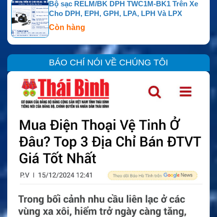
Bộ sạc RELM/BK DPH TWC1M-BK1 Trên Xe
Cho DPH, EPH, GPH, LPA, LPH Và LPX
Còn hàng
BÁO CHÍ NÓI VỀ CHÚNG TÔI