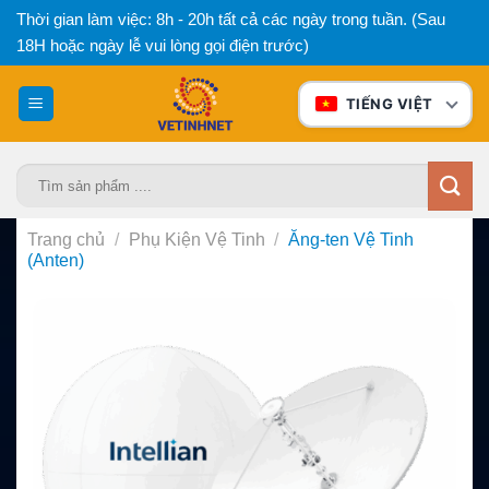
Bỏ
Thời gian làm việc: 8h - 20h tất cả các ngày trong tuần. (Sau
qua
18H hoặc ngày lễ vui lòng gọi điện trước)
nội
dung
TIẾNG VIỆT
Tìm
kiếm:
Trang chủ
/
Phụ Kiện Vệ Tinh
/
Ăng-ten Vệ Tinh
(Anten)