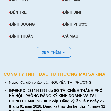
BẠC LIÊU
BẮC NINH
BẾN TRE
BÌNH ĐỊNH
BÌNH DƯƠNG
BÌNH PHƯỚC
BÌNH THUẬN
CÀ MAU
XEM THÊM ▼
CÔNG TY TNHH ĐẦU TƯ THƯƠNG MẠI SARINA
Người đại diện pháp luật: NGUYỄN THỊ PHƯƠNG
GPĐKKD: 0314861899 do SỞ TÀI CHÍNH THÀNH PHỐ
HÀ NỘI - PHÒNG ĐĂNG KÝ KINH DOANH VÀ TÀI
CHÍNH DOANH NGHIỆP cấp. Đăng ký lần đầu: ngày 26
tháng 01 năm 2018. Đăng ký thay đổi lần thứ: 4, ngày 31