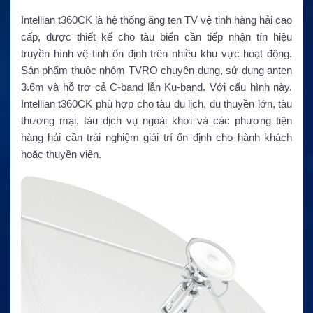
Intellian t360CK là hệ thống ăng ten TV vệ tinh hàng hải cao
cấp, được thiết kế cho tàu biển cần tiếp nhận tín hiệu
truyền hình vệ tinh ổn định trên nhiều khu vực hoạt động.
Sản phẩm thuộc nhóm TVRO chuyên dụng, sử dụng anten
3.6m và hỗ trợ cả C-band lẫn Ku-band. Với cấu hình này,
Intellian t360CK phù hợp cho tàu du lịch, du thuyền lớn, tàu
thương mại, tàu dịch vụ ngoài khơi và các phương tiện
hàng hải cần trải nghiệm giải trí ổn định cho hành khách
hoặc thuyền viên.