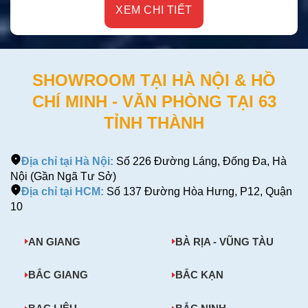
XEM CHI TIẾT
SHOWROOM TẠI HÀ NỘI & HỒ
CHÍ MINH - VĂN PHÒNG TẠI 63
TỈNH THÀNH
Địa chỉ tại Hà Nội:
Số 226 Đường Láng, Đống Đa, Hà
Nội (Gần Ngã Tư Sở)
Địa chỉ tại HCM:
Số 137 Đường Hòa Hưng, P12, Quận
10
AN GIANG
BÀ RỊA - VŨNG TÀU
BẮC GIANG
BẮC KẠN