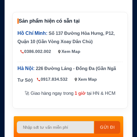
Băng tần
C-band và Ku-band
hỗ trợ
Sản phẩm hiện có sẵn tại
Tính năn
Chuyển đổi điện tử giữa C-band và Ku-band
g nổi bật
Hồ Chí Minh:
Số 137 Đường Hòa Hưng, P12,
Hỗ trợ ph
Quận 10 (Gần Vòng Xoay Dân Chủ)
Tuyến tính và tròn theo cấu hình feed
ân cực
0386.002.002
Xem Map
Kết nối h
Giải pháp cáp quang one-cable
ệ thống
Hà Nội:
226 Đường Láng - Đống Đa (Gần Ngã
Giao diện
Aptus NTV và ACU
quản lý
0917.834.532
Xem Map
Tư Sở)
Ứng dụn
Tàu biển, du thuyền lớn, tàu khách, tàu thư
g
ơng mại, TV vệ tinh hàng hải
🚀 Giao hàng ngay trong
1 giờ
tại HN & HCM
Please
leave