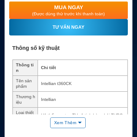
MUA NGAY
(Được dùng thử trước khi thanh toán)
TƯ VẤN NGAY
Thông số kỹ thuật
Thông ti
Chi tiết
n
Tên sản
Intellian t360CK
phẩm
Thương h
Intellian
iệu
Loại thiết
Hệ thống anten TV vệ tinh hàng hải TVRO
bị
Xem Thêm
Kích thướ
3.6m
c anten