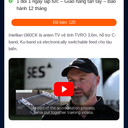
1 đổi 1 ngay lập tức – Giao hàng tận tay – Bảo
hành 12 tháng
Đã bán: 120
Intellian t360CK là anten TV vệ tinh TVRO 3.6m, hỗ trợ C-
band, Ku-band và electronically switchable feed cho tàu
biển.