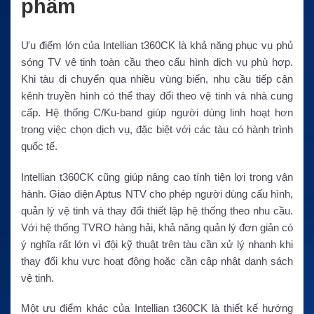
phẩm
Ưu điểm lớn của Intellian t360CK là khả năng phục vụ phủ
sóng TV vệ tinh toàn cầu theo cấu hình dịch vụ phù hợp.
Khi tàu di chuyển qua nhiều vùng biển, nhu cầu tiếp cận
kênh truyền hình có thể thay đổi theo vệ tinh và nhà cung
cấp. Hệ thống C/Ku-band giúp người dùng linh hoạt hơn
trong việc chọn dịch vụ, đặc biệt với các tàu có hành trình
quốc tế.
Intellian t360CK cũng giúp nâng cao tính tiện lợi trong vận
hành. Giao diện Aptus NTV cho phép người dùng cấu hình,
quản lý vệ tinh và thay đổi thiết lập hệ thống theo nhu cầu.
Với hệ thống TVRO hàng hải, khả năng quản lý đơn giản có
ý nghĩa rất lớn vì đội kỹ thuật trên tàu cần xử lý nhanh khi
thay đổi khu vực hoạt động hoặc cần cập nhật danh sách
vệ tinh.
Một ưu điểm khác của Intellian t360CK là thiết kế hướng