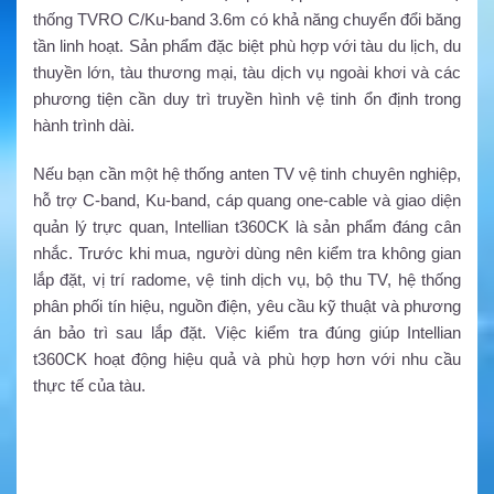
thống TVRO C/Ku-band 3.6m có khả năng chuyển đổi băng
tần linh hoạt. Sản phẩm đặc biệt phù hợp với tàu du lịch, du
thuyền lớn, tàu thương mại, tàu dịch vụ ngoài khơi và các
phương tiện cần duy trì truyền hình vệ tinh ổn định trong
hành trình dài.
Nếu bạn cần một hệ thống anten TV vệ tinh chuyên nghiệp,
hỗ trợ C-band, Ku-band, cáp quang one-cable và giao diện
quản lý trực quan, Intellian t360CK là sản phẩm đáng cân
nhắc. Trước khi mua, người dùng nên kiểm tra không gian
lắp đặt, vị trí radome, vệ tinh dịch vụ, bộ thu TV, hệ thống
phân phối tín hiệu, nguồn điện, yêu cầu kỹ thuật và phương
án bảo trì sau lắp đặt. Việc kiểm tra đúng giúp Intellian
t360CK hoạt động hiệu quả và phù hợp hơn với nhu cầu
thực tế của tàu.