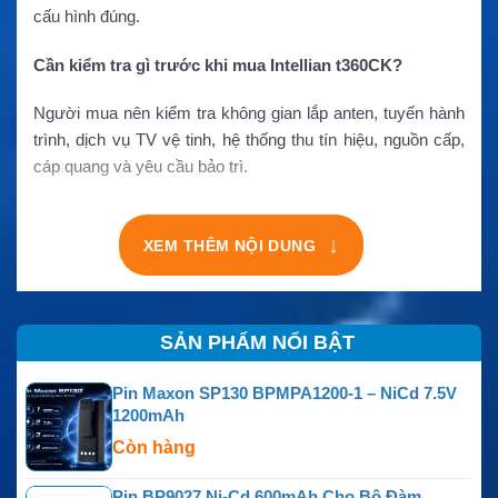
cấu hình đúng.
Cần kiểm tra gì trước khi mua Intellian t360CK?
Người mua nên kiểm tra không gian lắp anten, tuyến hành
trình, dịch vụ TV vệ tinh, hệ thống thu tín hiệu, nguồn cấp,
cáp quang và yêu cầu bảo trì.
↓
XEM THÊM NỘI DUNG
SẢN PHẨM NỔI BẬT
Pin Maxon SP130 BPMPA1200-1 – NiCd 7.5V
1200mAh
Còn hàng
Pin BP9027 Ni-Cd 600mAh Cho Bộ Đàm