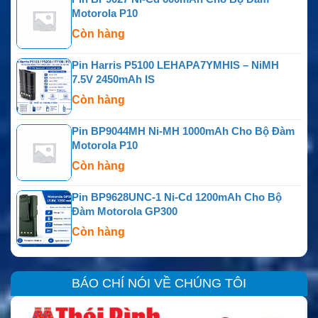
Motorola P10
Còn hàng
Pin Harris P5100 LEHAPA7YMHIS – NiMH
7.5V 2450mAh IS
Còn hàng
Pin BP9044MH Ni-MH 1000mAh Cho Bộ Đàm
Motorola P10
Còn hàng
Pin BP9628UNC-1 Ni-Cd 1200mAh Cho Bộ
Đàm Motorola GP300
Còn hàng
BÁO CHÍ NÓI VỀ CHÚNG TÔI