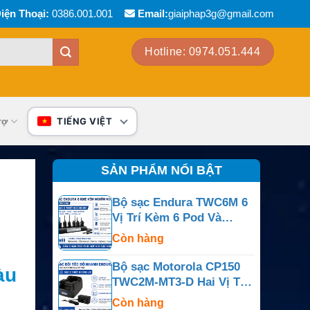
iện Thoại:
0386.001.001
Email:
giaiphap3g@gmail.com
Hotline: 0974.051.444
rợ
TIẾNG VIỆT
SẢN PHẨM NỔI BẬT
Bộ sạc Endura TWC6M 6
Vị Trí Kèm 6 Pod Và
Nguồn Ngoài
Còn hàng
Bộ sạc Motorola CP150
àu
TWC2M-MT3-D Hai Vị Trí
Cho CP150, CP200,
Còn hàng