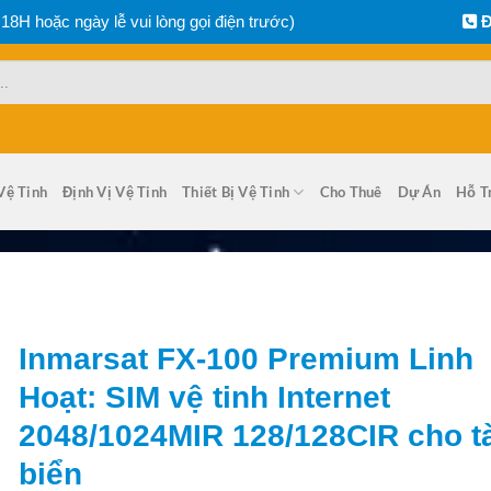
 18H hoặc ngày lễ vui lòng gọi điện trước)
Đ
Vệ Tinh
Định Vị Vệ Tinh
Thiết Bị Vệ Tinh
Cho Thuê
Dự Án
Hỗ T
Inmarsat FX-100 Premium Linh
Hoạt: SIM vệ tinh Internet
2048/1024MIR 128/128CIR cho t
biển