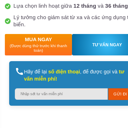
Lựa chọn linh hoạt giữa
12 tháng
và
36 tháng
Lý tưởng cho giám sát từ xa và các ứng dụng 
biển.
MUA NGAY
TƯ VẤN NGAY
(Được dùng thử trước khi thanh
toán)
Hãy để lại
số điện thoại
, để được gọi và
tư
vấn miễn phí!
Please
leave
this
field
empty.