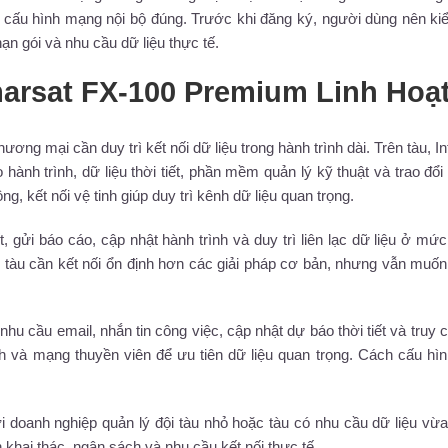
 cấu hình mạng nội bộ đúng. Trước khi đăng ký, người dùng nên ki
 hạn gói và nhu cầu dữ liệu thực tế.
arsat FX-100 Premium Linh Hoạ
g mại cần duy trì kết nối dữ liệu trong hành trình dài. Trên tàu, In
 hành trình, dữ liệu thời tiết, phần mềm quản lý kỹ thuật và trao đổi
g, kết nối vệ tinh giúp duy trì kênh dữ liệu quan trọng.
ết, gửi báo cáo, cập nhật hành trình và duy trì liên lạc dữ liệu ở mứ
 tàu cần kết nối ổn định hơn các giải pháp cơ bản, nhưng vẫn muố
nhu cầu email, nhắn tin công việc, cập nhật dự báo thời tiết và truy 
h và mạng thuyền viên để ưu tiên dữ liệu quan trọng. Cách cấu hì
doanh nghiệp quản lý đội tàu nhỏ hoặc tàu có nhu cầu dữ liệu vừa
h khai thác, ngân sách và nhu cầu kết nối thực tế.