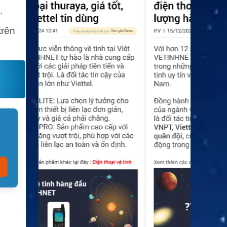
.
trên