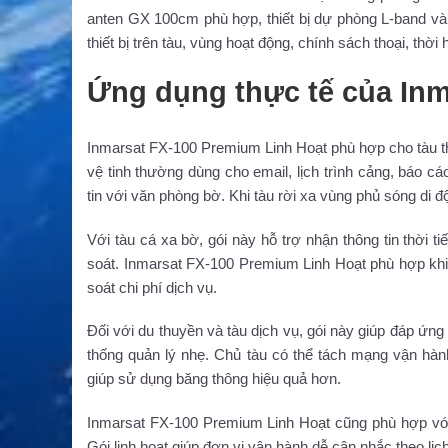
anten GX 100cm phù hợp, thiết bị dự phòng L-band và
thiết bị trên tàu, vùng hoạt động, chính sách thoại, thời
Ứng dụng thực tế của Inm
Inmarsat FX-100 Premium Linh Hoạt phù hợp cho tàu thươn
vệ tinh thường dùng cho email, lịch trình cảng, báo cáo
tin với văn phòng bờ. Khi tàu rời xa vùng phủ sóng di độn
Với tàu cá xa bờ, gói này hỗ trợ nhận thông tin thời ti
soát. Inmarsat FX-100 Premium Linh Hoạt phù hợp khi
soát chi phí dịch vụ.
Đối với du thuyền và tàu dịch vụ, gói này giúp đáp ứng 
thống quản lý nhẹ. Chủ tàu có thể tách mạng vận hàn
giúp sử dụng băng thông hiệu quả hơn.
Inmarsat FX-100 Premium Linh Hoạt cũng phù hợp với 
Gói linh hoạt giúp đơn vị vận hành dễ cân nhắc theo lịc