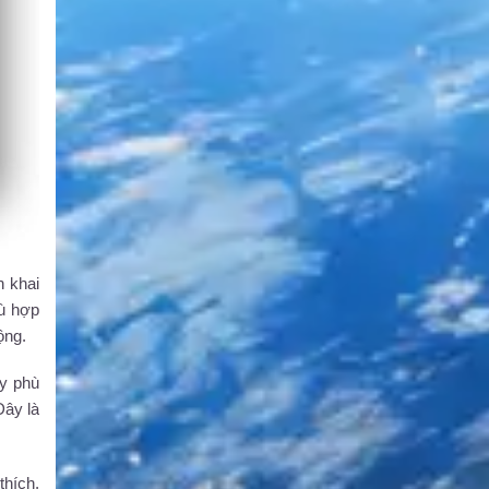
n khai
hù hợp
ộng.
ày phù
Đây là
thích,