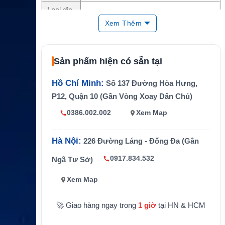
Loại dịc
SIM vệ tinh Internet Fleet Xpress
h vụ
Xem Thêm
Dòng gó
Premium linh hoạt
i
Sản phẩm hiện có sẵn tại
Mạng s
Inmarsat Fleet Xpress
ử dụng
Hồ Chí Minh:
Số 137 Đường Hòa Hưng,
MIR
2048/1024
P12, Quận 10 (Gần Vòng Xoay Dân Chủ)
CIR
128/128
0386.002.002
Xem Map
Dữ liệu
Không giới hạn theo điều kiện gói dịch vụ
Hà Nội:
226 Đường Láng - Đống Đa (Gần
Thoại kè
0 phút theo cấu hình thường gặp
m theo
0917.834.532
Ngã Tư Sở)
Ứng dụn
Internet vệ tinh cho tàu biển, email, báo c
Xem Map
g
áo, thời tiết và vận hành
🚀 Giao hàng ngay trong
1 giờ
tại HN & HCM