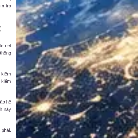
ểm tra
t
ternet
 thông
c kiểm
n kiểm
cập hệ
nh này
 phải.