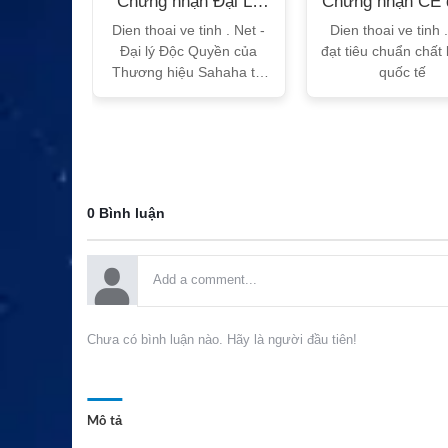
n Bộ
Chứng nhận Đại Lý
Chứng nhận CE 
T
Sahaha
tế
h Vtalk
Dien thoai ve tinh . Net -
Dien thoai ve tinh 
Việt Nam
Đại lý Độc Quyền của
đạt tiêu chuẩn chất
 quy!
Thương hiệu Sahaha tại
quốc tế
Việt Nam
0 Bình luận
Chưa có bình luận nào. Hãy là người đầu tiên!
Mô tả