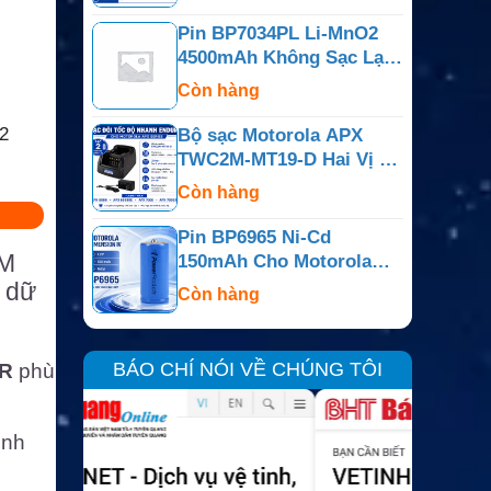
PR400
Pin BP7034PL Li-MnO2
4500mAh Không Sạc Lại
Cho Bộ Đàm Motorola
Còn hàng
APX
2
Bộ sạc Motorola APX
TWC2M-MT19-D Hai Vị Trí
Cho APX6000, APX7000,
Còn hàng
APX800
Pin BP6965 Ni-Cd
IM
150mAh Cho Motorola
Dimension IV, Minitor Và
 dữ
Còn hàng
Dòng Tương Thích
BÁO CHÍ NÓI VỀ CHÚNG TÔI
IR
phù
ịnh