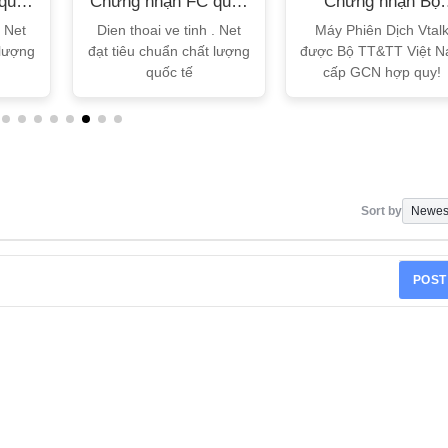
quốc
Chứng nhận FC quốc
Chứng nhận Bộ
tế
TT&TT
. Net
Dien thoai ve tinh . Net
Máy Phiên Dịch Vtal
 lượng
đạt tiêu chuẩn chất lượng
được Bộ TT&TT Việt 
quốc tế
cấp GCN hợp quy!
Sort by
POST