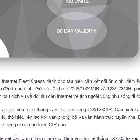
nternet Fleet Xpress dành cho tàu biển cần kết nối ổn định, dễ triể
n đến trung bình. Gói có cấu hình 2048/1024MIR và 128/128CIR, p
, tàu dịch vụ và đội tàu cần Internet vệ tinh ngoài vùng phủ sóng di đ
 là cấu hình băng thông cam kết đối xứng 128/128CIR. Cấu hình n
ệu thời tiết, liên lạc với văn phòng bờ và vận hành trực tuyến nhẹ. 
ess nhưng chưa cần mức CIR cao.
ternet dân dụng thông thường. Dịch vụ cần hệ thống FX-100 tương 